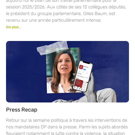
aujourd’hui le bilan de son travail parlementaire pour la
session 2025/2026. Aux côtés de ses 13 collègues députés,
le président du groupe parlementaire, Gilles Baum, est
revenu sur une année particulièrement intense.
lire plus...
Press Recap
Retour sur la semaine politique à travers les interventions de
nos mandataires DP dans la presse. Parmi les sujets abordés
figuraient notamment la lutte contre la violence, la situation