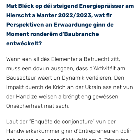
Mat Bléck op déi steigend Energiepräisser am
Hierscht a Wanter 2022/2023, wat fir
Perspektiven an Erwaardunge ginn de
Moment ronderëm d‘Baubranche
entwéckelt?
Wann een all dës Elementer a Betruecht zitt,
muss een dovun ausgoen, dass d’Aktivitéit am
Bausecteur wäert un Dynamik verléieren. Den
Impakt duerch de Krich an der Ukrain ass net vun
der Hand ze weisen a bréngt eng gewëssen
Onsécherheet mat sech.
Laut der “Enquête de conjoncture” vun der
Handwierkerkummer ginn d’Entrepreneuren dofir