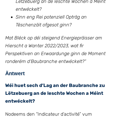
Lëtzebuerg an de leschte Wochen a Méint
entwéckelt?
Sinn eng Rei potenziell Opträg an
Tëschenzäit ofgesot ginn?
Mat Bléck op déi steigend Energiepräisser am
Hierscht a Wanter 2022/2023, wat fir
Perspektiven an Erwaardunge ginn de Moment
ronderëm d‘Baubranche entwéckelt?“
Äntwert
Wéi huet sech d‘Lag an der Baubranche zu
Lëtzebuerg an de leschte Wochen a Méint
entwéckelt?
Nodeems den “Indicateur d’activité” vum