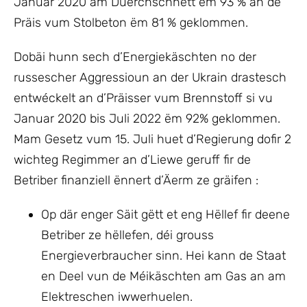
Januar 2020 am Duerchschnëtt ëm 93 % an de
Präis vum Stolbeton ëm 81 % geklommen.
Dobäi hunn sech d’Energiekäschten no der
russescher Aggressioun an der Ukrain drastesch
entwéckelt an d’Präisser vum Brennstoff si vu
Januar 2020 bis Juli 2022 ëm 92% geklommen.
Mam Gesetz vum 15. Juli huet d’Regierung dofir 2
wichteg Regimmer an d’Liewe geruff fir de
Betriber finanziell ënnert d’Äerm ze gräifen :
Op där enger Säit gëtt et eng Hëllef fir deene
Betriber ze hëllefen, déi grouss
Energieverbraucher sinn. Hei kann de Staat
en Deel vun de Méikäschten am Gas an am
Elektreschen iwwerhuelen.