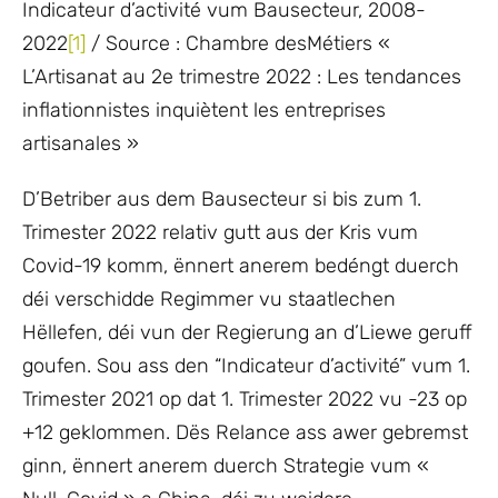
Indicateur d’activité vum Bausecteur, 2008-
2022
[1]
/ Source : Chambre desMétiers «
L’Artisanat au 2e trimestre 2022 : Les tendances
inflationnistes inquiètent les entreprises
artisanales »
D’Betriber aus dem Bausecteur si bis zum 1.
Trimester 2022 relativ gutt aus der Kris vum
Covid-19 komm, ënnert anerem bedéngt duerch
déi verschidde Regimmer vu staatlechen
Hëllefen, déi vun der Regierung an d’Liewe geruff
goufen. Sou ass den “Indicateur d’activité” vum 1.
Trimester 2021 op dat 1. Trimester 2022 vu -23 op
+12 geklommen. Dës Relance ass awer gebremst
ginn, ënnert anerem duerch Strategie vum «