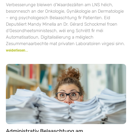
Verbesserunge bleiwen d’Waardezäiten am LNS héich,
besonnesch an der Onkologie, Gynäkologie an Dermatologie
– eng psychologesch Belaaschtung fir Patienten. Eid
Deputéiert Mandy Minella an Dr. Gérard Schockmel froen
d’Gesondheetsministesch, wéi eng Schrëtt fir méi
Automatisatioun, Digitaliséierung a méiglech
Zesummenaarbechte mat privaten Laboratoiren virgesi sinn.
weiderliesen...
Administrativ Belaaschtung am