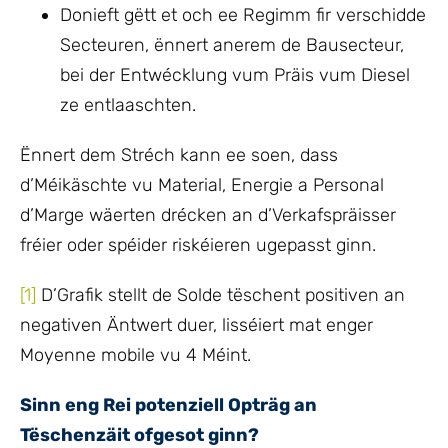
Donieft gëtt et och ee Regimm fir verschidde
Secteuren, ënnert anerem de Bausecteur,
bei der Entwécklung vum Präis vum Diesel
ze entlaaschten.
Ënnert dem Stréch kann ee soen, dass
d’Méikäschte vu Material, Energie a Personal
d’Marge wäerten drécken an d’Verkafspräisser
fréier oder spéider riskéieren ugepasst ginn.
[1]
D’Grafik stellt de Solde tëschent positiven an
negativen Äntwert duer, lisséiert mat enger
Moyenne mobile vu 4 Méint.
Sinn eng Rei potenziell Opträg an
Tëschenzäit ofgesot ginn?