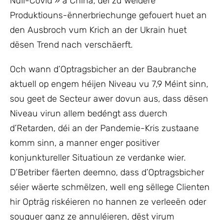
Null-Covid » a China, déi zu weidere
Produktiouns-ënnerbriechunge gefouert huet an
den Ausbroch vum Krich an der Ukrain huet
dësen Trend nach verschäerft.
Och wann d’Optragsbicher an der Baubranche
aktuell op engem héijen Niveau vu 7,9 Méint sinn,
sou geet de Secteur awer dovun aus, dass dësen
Niveau virun allem bedéngt ass duerch
d’Retarden, déi an der Pandemie-Kris zustaane
komm sinn, a manner enger positiver
konjunktureller Situatioun ze verdanke wier.
D’Betriber fäerten deemno, dass d’Optragsbicher
séier wäerte schmëlzen, well eng sëllege Clienten
hir Opträg riskéieren no hannen ze verleeën oder
souguer ganz ze annuléieren, dëst virum