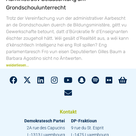
Grondschoulunterrecht
Trotz der Vereinfachung vun der administrativer Aarbescht
an de Grondschoulen duerch de Bildungsministère, gëtt vu
Gewerkschafte betount, datt d’Bürokratie fir d’Enseignanten
éischter zougeholl hätt. Wéi gesäit d’Realitéit aus, a wéi kann
d’kënschtlech Intelligenz hei eng Roll spillen? Eng
parlamentaresch Fro vun eisen Deputéierten Gilles Baum a
Barbara Agostino sicht no Äntwerten.
weiderliesen...
Kontakt
Demokratesch Partei
DP-Fraktioun
2A rue des Capucins
9 rue du St. Esprit
L-1313 Luxembourg
L-1475 Luxembourg