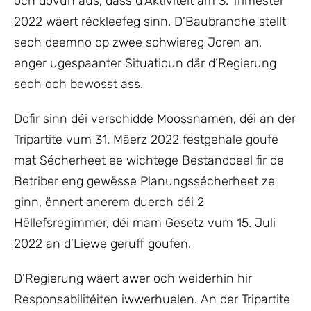
och dovun aus, dass d’Aktivitéit am 3. Trimester
2022 wäert réckleefeg sinn. D’Baubranche stellt
sech deemno op zwee schwiereg Joren an,
enger ugespaanter Situatioun där d’Regierung
sech och bewosst ass.
Dofir sinn déi verschidde Moossnamen, déi an der
Tripartite vum 31. Mäerz 2022 festgehale goufe
mat Sécherheet ee wichtege Bestanddeel fir de
Betriber eng gewësse Planungssécherheet ze
ginn, ënnert anerem duerch déi 2
Hëllefsregimmer, déi mam Gesetz vum 15. Juli
2022 an d’Liewe geruff goufen.
D’Regierung wäert awer och weiderhin hir
Responsabilitéiten iwwerhuelen. An der Tripartite