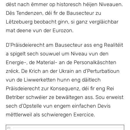
dëst nach ëmmer op historesch héijen Niveauen.
Dës Tendenzen, déi fir de Bausecteur zu
Lëtzebuerg beobacht ginn, si ganz vergläichbar
mat deene vun der Eurozon.
D’Präisdeierecht am Bausecteur ass eng Realitéit
a spigelt sech souwuel um Niveau vun den
Energie-, de Material- an de Personalkäschten
zréck. De Krich an der Ukrain an d’Perturbatioun
vun de Liwwerketten hunn eng däitlech
Präisdeierecht zur Konsequenz, déi fir eng Rei
Betriber schwéier ze bewältegen ass. Sou erweist
sech d’Opstelle vun engem einfachen Devis
mëttlerweil als schwieregen Exercice.