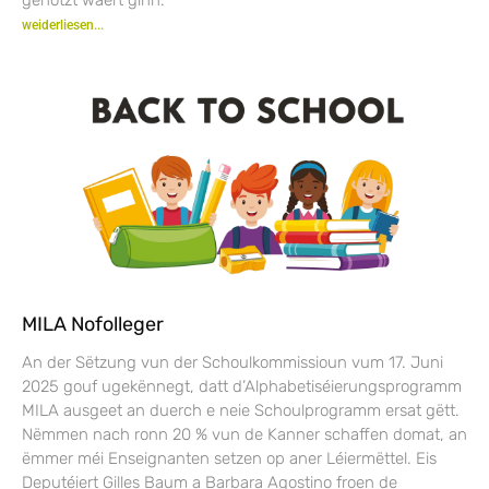
weiderliesen...
MILA Nofolleger
An der Sëtzung vun der Schoulkommissioun vum 17. Juni
2025 gouf ugekënnegt, datt d’Alphabetiséierungsprogramm
MILA ausgeet an duerch e neie Schoulprogramm ersat gëtt.
Nëmmen nach ronn 20 % vun de Kanner schaffen domat, an
ëmmer méi Enseignanten setzen op aner Léiermëttel. Eis
Deputéiert Gilles Baum a Barbara Agostino froen de