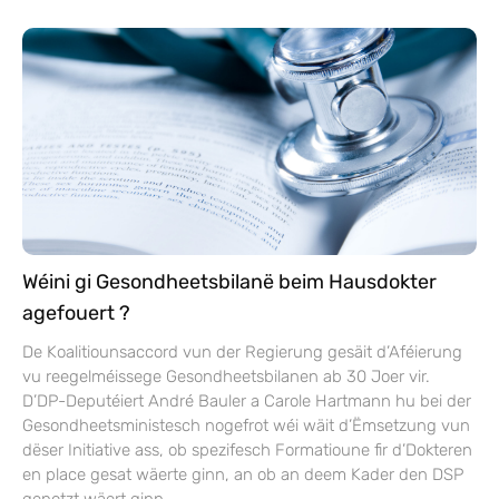
Wéini gi Gesondheetsbilanë beim Hausdokter
agefouert ?
De Koalitiounsaccord vun der Regierung gesäit d’Aféierung
vu reegelméissege Gesondheetsbilanen ab 30 Joer vir.
D’DP-Deputéiert André Bauler a Carole Hartmann hu bei der
Gesondheetsministesch nogefrot wéi wäit d’Ëmsetzung vun
dëser Initiative ass, ob spezifesch Formatioune fir d’Dokteren
en place gesat wäerte ginn, an ob an deem Kader den DSP
genotzt wäert ginn.