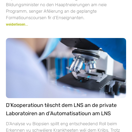
Bildungsminister no den Haaptneierungen am neie
Programm, senger Aféierung an de geplangte
Formatiounscoursen fir d’Enseignanten.
weiderliesen...
D’Kooperatioun tëscht dem LNS an de private
Laboratoiren an d’Automatisatioun am LNS
D’Analyse vu Biopsien spillt eng entscheedend Roll beim
Erkennen vu schwéiere Krankheeten wéi dem Kriibs. Trotz