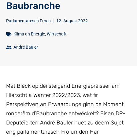
Baubranche
Parlamentaresch Froen
|
12. August 2022
Klima an Energie
,
Wirtschaft
André Bauler
Mat Bléck op déi steigend Energiepräisser am
Hierscht a Wanter 2022/2023, wat fir
Perspektiven an Erwaardunge ginn de Moment
ronderëm d‘Baubranche entwéckelt? Eisen DP-
Deputéierten André Bauler huet zu deem Sujet
eng parlamentaresch Fro un den Här