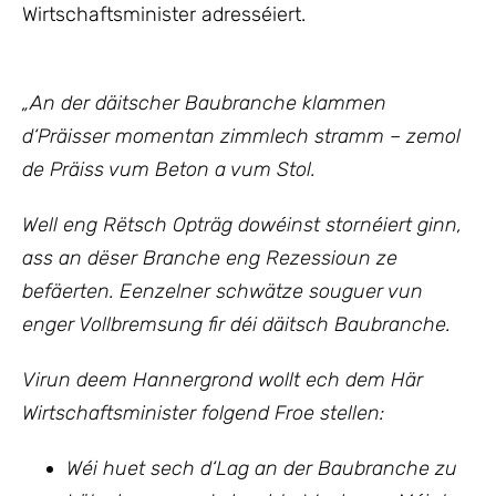
Wirtschaftsminister adresséiert.
„An der däitscher Baubranche klammen
d‘Präisser momentan zimmlech stramm – zemol
de Präiss vum Beton a vum Stol.
Well eng Rëtsch Opträg dowéinst stornéiert ginn,
ass an dëser Branche eng Rezessioun ze
befäerten. Eenzelner schwätze souguer vun
enger Vollbremsung fir déi däitsch Baubranche.
Virun deem Hannergrond wollt ech dem Här
Wirtschaftsminister folgend Froe stellen:
Wéi huet sech d‘Lag an der Baubranche zu