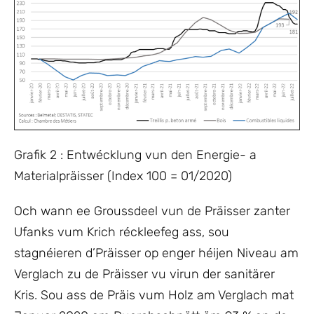
Grafik 2 : Entwécklung vun den Energie- a
Materialpräisser (Index 100 = 01/2020)
Och wann ee Groussdeel vun de Präisser zanter
Ufanks vum Krich réckleefeg ass, sou
stagnéieren d’Präisser op enger héijen Niveau am
Verglach zu de Präisser vu virun der sanitärer
Kris. Sou ass de Präis vum Holz am Verglach mat