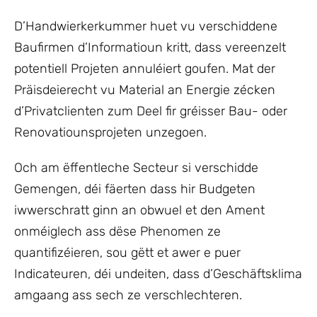
D’Handwierkerkummer huet vu verschiddene
Baufirmen d’Informatioun kritt, dass vereenzelt
potentiell Projeten annuléiert goufen. Mat der
Präisdeierecht vu Material an Energie zécken
d’Privatclienten zum Deel fir gréisser Bau- oder
Renovatiounsprojeten unzegoen.
Och am ëffentleche Secteur si verschidde
Gemengen, déi fäerten dass hir Budgeten
iwwerschratt ginn an obwuel et den Ament
onméiglech ass dëse Phenomen ze
quantifizéieren, sou gëtt et awer e puer
Indicateuren, déi undeiten, dass d’Geschäftsklima
amgaang ass sech ze verschlechteren.