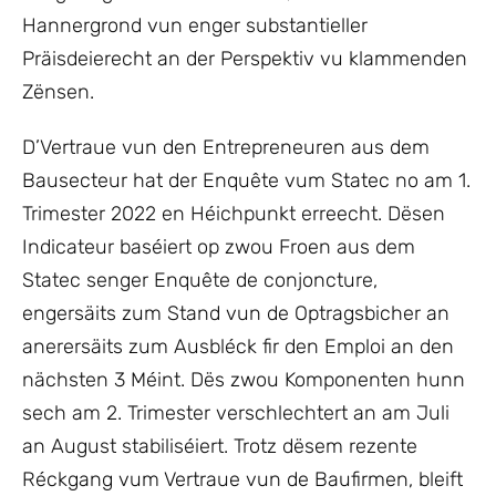
Hannergrond vun enger substantieller
Präisdeierecht an der Perspektiv vu klammenden
Zënsen.
D’Vertraue vun den Entrepreneuren aus dem
Bausecteur hat der Enquête vum Statec no am 1.
Trimester 2022 en Héichpunkt erreecht. Dësen
Indicateur baséiert op zwou Froen aus dem
Statec senger Enquête de conjoncture,
engersäits zum Stand vun de Optragsbicher an
anerersäits zum Ausbléck fir den Emploi an den
nächsten 3 Méint. Dës zwou Komponenten hunn
sech am 2. Trimester verschlechtert an am Juli
an August stabiliséiert. Trotz dësem rezente
Réckgang vum Vertraue vun de Baufirmen, bleift