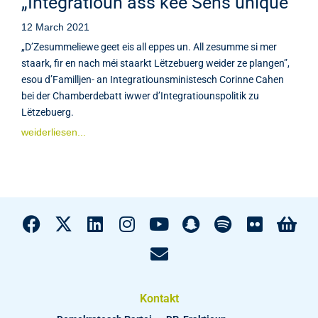
„Integratioun ass kee Sens unique“
12 March 2021
„D’Zesummeliewe geet eis all eppes un. All zesumme si mer
staark, fir en nach méi staarkt Lëtzebuerg weider ze plangen”,
esou d’Familljen- an Integratiounsministesch Corinne Cahen
bei der Chamberdebatt iwwer d’Integratiounspolitik zu
Lëtzebuerg.
weiderliesen...
Kontakt