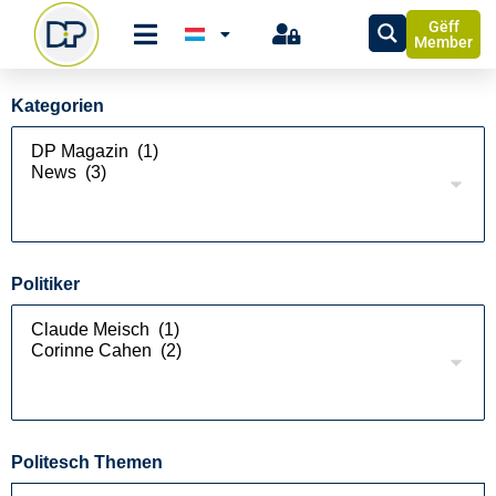
Gëff
Member
Kategorien
Politiker
Politesch Themen