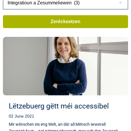
Lëtzebuerg gëtt méi accessibel
02 June 2021
Mir wënschen eis eng Welt, an där all Mënsch iwwerall
Zougank huet – net nëmme physesch, mee och den Zougank