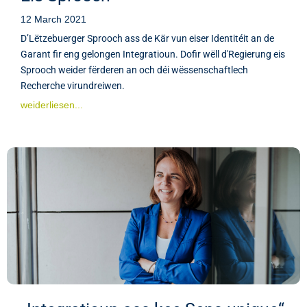
12 March 2021
D’Lëtzebuerger Sprooch ass de Kär vun eiser Identitéit an de
Garant fir eng gelongen Integratioun. Dofir wëll d'Regierung eis
Sprooch weider fërderen an och déi wëssenschaftlech
Recherche virundreiwen.
weiderliesen...