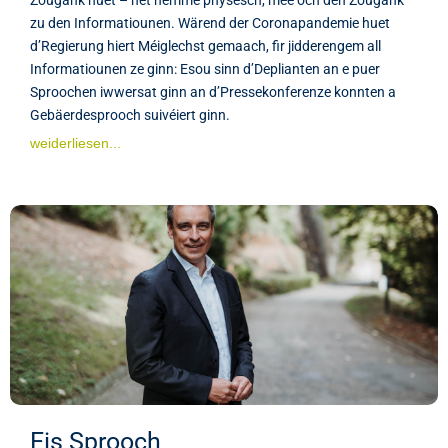
zu den Informatiounen. Wärend der Coronapandemie huet
d’Regierung hiert Méiglechst gemaach, fir jidderengem all
Informatiounen ze ginn: Esou sinn d’Deplianten an e puer
Sproochen iwwersat ginn an d’Pressekonferenze konnten a
Gebäerdesprooch suivéiert ginn.
weiderliesen...
Eis Sprooch