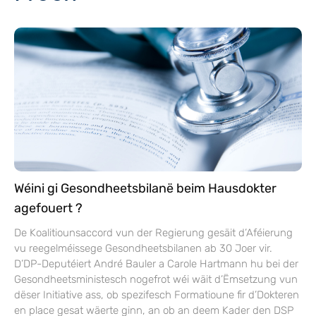
Wéini gi Gesondheetsbilanë beim Hausdokter
agefouert ?
De Koalitiounsaccord vun der Regierung gesäit d’Aféierung
vu reegelméissege Gesondheetsbilanen ab 30 Joer vir.
D’DP-Deputéiert André Bauler a Carole Hartmann hu bei der
Gesondheetsministesch nogefrot wéi wäit d’Ëmsetzung vun
dëser Initiative ass, ob spezifesch Formatioune fir d’Dokteren
en place gesat wäerte ginn, an ob an deem Kader den DSP