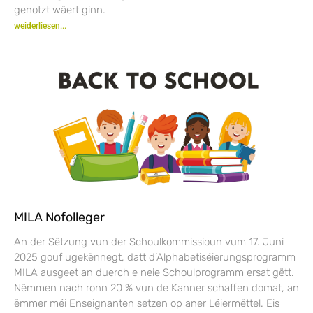
genotzt wäert ginn.
weiderliesen...
MILA Nofolleger
An der Sëtzung vun der Schoulkommissioun vum 17. Juni
2025 gouf ugekënnegt, datt d’Alphabetiséierungsprogramm
MILA ausgeet an duerch e neie Schoulprogramm ersat gëtt.
Nëmmen nach ronn 20 % vun de Kanner schaffen domat, an
ëmmer méi Enseignanten setzen op aner Léiermëttel. Eis