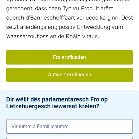
gerechent, dass deen Typ vu Produit erëm
duerch d’Banneschëfffaart verluede ka ginn. Dëst
setzt allerdéngs eng positiv Entwécklung vum
Waasserzoufloss an de Rhäin viraus.
Fro eroflueden
Äntwert eroflueden
Dir wëllt dës parlamentaresch Fro op
Lëtzebuergesch iwwersat kréien?