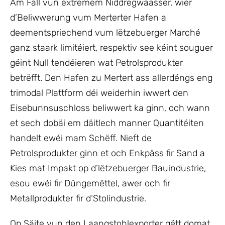
Am Fall vun extremem Niddregwaasser, wier
d’Beliwwerung vum Merterter Hafen a
deementspriechend vum lëtzebuerger Marché
ganz staark limitéiert, respektiv see kéint souguer
géint Null tendéieren wat Petrolsprodukter
betrëfft. Den Hafen zu Mertert ass allerdéngs eng
trimodal Plattform déi weiderhin iwwert den
Eisebunnsuschloss beliwwert ka ginn, och wann
et sech dobäi em däitlech manner Quantitéiten
handelt ewéi mam Schëff. Nieft de
Petrolsprodukter ginn et och Enkpäss fir Sand a
Kies mat Impakt op d’lëtzebuerger Bauindustrie,
esou ewéi fir Düngemëttel, awer och fir
Metallprodukter fir d‘Stolindustrie.
Op Säite vun den Laangstohlexporter gëtt domat