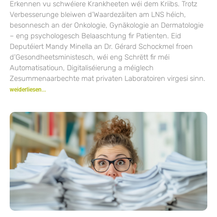
Erkennen vu schwéiere Krankheeten wéi dem Kriibs. Trotz
Verbesserunge bleiwen d’Waardezäiten am LNS héich,
besonnesch an der Onkologie, Gynäkologie an Dermatologie
– eng psychologesch Belaaschtung fir Patienten. Eid
Deputéiert Mandy Minella an Dr. Gérard Schockmel froen
d’Gesondheetsministesch, wéi eng Schrëtt fir méi
Automatisatioun, Digitaliséierung a méiglech
Zesummenaarbechte mat privaten Laboratoiren virgesi sinn.
weiderliesen...