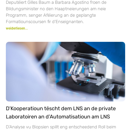
Deputéiert Gilles Baum a Barbara Agostino froen de
Bildungsminister no den Haaptneierungen am neie
Programm, senger Aféierung an de geplangte
Formatiounscoursen fir d’Enseignanten.
weiderliesen...
D’Kooperatioun tëscht dem LNS an de private
Laboratoiren an d’Automatisatioun am LNS
D’Analyse vu Biopsien spillt eng entscheedend Roll beim