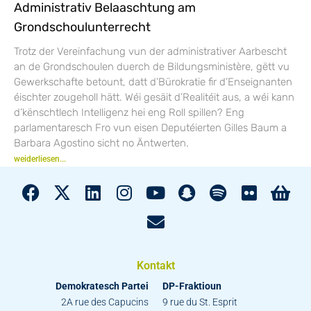
Administrativ Belaaschtung am
Grondschoulunterrecht
Trotz der Vereinfachung vun der administrativer Aarbescht
an de Grondschoulen duerch de Bildungsministère, gëtt vu
Gewerkschafte betount, datt d’Bürokratie fir d’Enseignanten
éischter zougeholl hätt. Wéi gesäit d’Realitéit aus, a wéi kann
d’kënschtlech Intelligenz hei eng Roll spillen? Eng
parlamentaresch Fro vun eisen Deputéierten Gilles Baum a
Barbara Agostino sicht no Äntwerten.
weiderliesen...
Kontakt
Demokratesch Partei
DP-Fraktioun
2A rue des Capucins
9 rue du St. Esprit