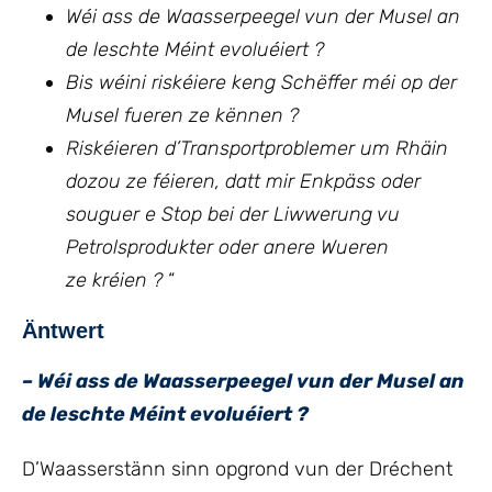
Wéi ass de Waasserpeegel vun der Musel an
de leschte Méint evoluéiert ?
Bis wéini riskéiere keng Schëffer méi op der
Musel fueren ze kënnen ?
Riskéieren d’Transportproblemer um Rhäin
dozou ze féieren, datt mir Enkpäss oder
souguer e Stop bei der Liwwerung vu
Petrolsprodukter oder anere Wueren
ze kréien ?
“
Äntwert
– Wéi ass de Waasserpeegel vun der Musel an
de leschte Méint evoluéiert ?
D’Waasserstänn sinn opgrond vun der Dréchent