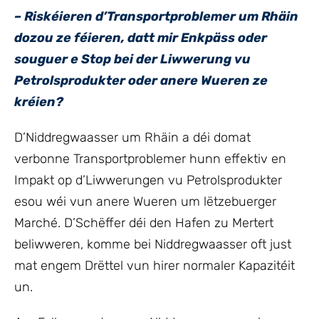
– Riskéieren d’Transportproblemer um Rhäin
dozou ze féieren, datt mir Enkpäss oder
souguer e Stop bei der Liwwerung vu
Petrolsprodukter oder anere Wueren ze
kréien?
D’Niddregwaasser um Rhäin a déi domat
verbonne Transportproblemer hunn effektiv en
Impakt op d’Liwwerungen vu Petrolsprodukter
esou wéi vun anere Wueren um lëtzebuerger
Marché. D’Schëffer déi den Hafen zu Mertert
beliwweren, komme bei Niddregwaasser oft just
mat engem Drëttel vun hirer normaler Kapazitéit
un.