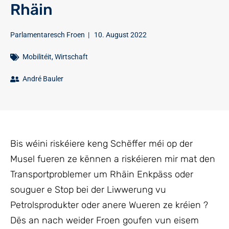
Rhäin
Parlamentaresch Froen
|
10. August 2022
Mobilitéit
,
Wirtschaft
André Bauler
Bis wéini riskéiere keng Schëffer méi op der
Musel fueren ze kënnen a riskéieren mir mat den
Transportproblemer um Rhäin Enkpäss oder
souguer e Stop bei der Liwwerung vu
Petrolsprodukter oder anere Wueren ze kréien ?
Dës an nach weider Froen goufen vun eisem