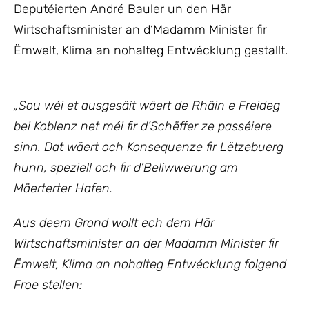
Deputéierten André Bauler un den Här
Wirtschaftsminister an d‘Madamm Minister fir
Ëmwelt, Klima an nohalteg Entwécklung gestallt.
„
Sou wéi et ausgesäit wäert de Rhäin e Freideg
bei Koblenz net méi fir d’Schëffer ze passéiere
sinn. Dat wäert och Konsequenze fir Lëtzebuerg
hunn, speziell och fir d’Beliwwerung am
Mäerterter Hafen.
Aus deem Grond wollt ech dem Här
Wirtschaftsminister an der Madamm Minister fir
Ëmwelt, Klima an nohalteg Entwécklung folgend
Froe stellen: