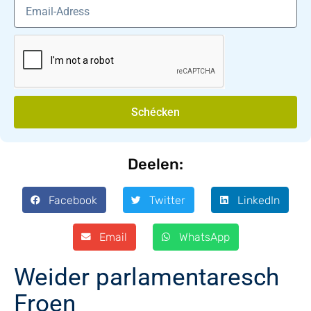
Schécken
Deelen:
Facebook
Twitter
LinkedIn
Email
WhatsApp
Weider parlamentaresch
Froen