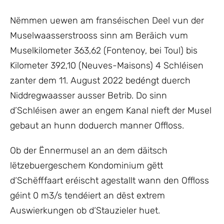
Nëmmen uewen am franséischen Deel vun der
Muselwaasserstrooss sinn am Beräich vum
Muselkilometer 363,62 (Fontenoy, bei Toul) bis
Kilometer 392,10 (Neuves-Maisons) 4 Schléisen
zanter dem 11. August 2022 bedéngt duerch
Niddregwaasser ausser Betrib. Do sinn
d’Schléisen awer an engem Kanal nieft der Musel
gebaut an hunn doduerch manner Offloss.
Ob der Ënnermusel an an dem däitsch
lëtzebuergeschem Kondominium gëtt
d‘Schëfffaart eréischt agestallt wann den Offloss
géint 0 m3/s tendéiert an dëst extrem
Auswierkungen ob d‘Stauzieler huet.