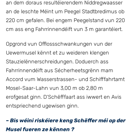
an dem doraus resultéierendem Niddregwaasser
an de leschte Méint um Peegel Stadtbredimus ob
220 cm gefalen. Bei engem Peegelstand vun 220
cm ass eng Fahrrinnendéift vun 3 m garantéiert.
Opgrond vun Offlossschwankungen vun der
Uewermusel kënnt et zu weideren klengen
Stauzielënnerschreidungen. Doduerch ass
Fahrrinnendéift aus Sécherheetsgrënn mam
Accord vum Wasserstrassen- und Schifffahrtamt
Mosel-Saar-Lahn vun 3,00 m ob 2,80 m
erofgesat ginn. D‘Schëfffaart ass iwwert en Avis
entspriechend ugewisen ginn.
– Bis wéini riskéiere keng Schëffer méi op der
Musel fueren ze kënnen ?