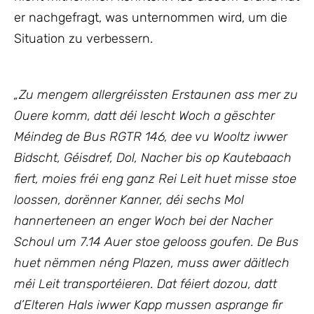
er nachgefragt, was unternommen wird, um die
Situation zu verbessern.
„Zu mengem allergréissten Erstaunen ass mer zu
Ouere komm, datt déi lescht Woch a gëschter
Méindeg de Bus RGTR 146, dee vu Wooltz iwwer
Bidscht, Géisdref, Dol, Nacher bis op Kautebaach
fiert, moies fréi eng ganz Rei Leit huet misse stoe
loossen, dorënner Kanner, déi sechs Mol
hannerteneen an enger Woch bei der Nacher
Schoul um 7.14 Auer stoe gelooss goufen. De Bus
huet nëmmen néng Plazen, muss awer däitlech
méi Leit transportéieren. Dat féiert dozou, datt
d’Elteren Hals iwwer Kapp mussen asprange fir