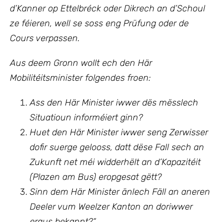
d’Kanner op Ettelbréck oder Dikrech an d’Schoul
ze féieren, well se soss eng Prüfung oder de
Cours verpassen.
Aus deem Gronn wollt ech den Här
Mobilitéitsminister folgendes froen:
Ass den Här Minister iwwer dës mësslech
Situatioun informéiert ginn?
Huet den Här Minister iwwer seng Zerwisser
dofir suerge gelooss, datt dëse Fall sech an
Zukunft net méi widderhëlt an d’Kapazitéit
(Plazen am Bus) eropgesat gëtt?
Sinn dem Här Minister änlech Fäll an aneren
Deeler vum Weelzer Kanton an doriwwer
eraus bekannt?“