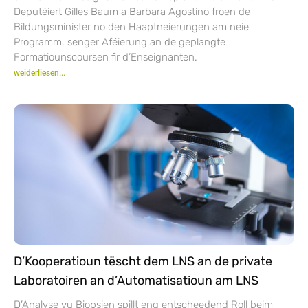
Deputéiert Gilles Baum a Barbara Agostino froen de
Bildungsminister no den Haaptneierungen am neie
Programm, senger Aféierung an de geplangte
Formatiounscoursen fir d’Enseignanten.
weiderliesen...
D’Kooperatioun tëscht dem LNS an de private
Laboratoiren an d’Automatisatioun am LNS
D’Analyse vu Biopsien spillt eng entscheedend Roll beim