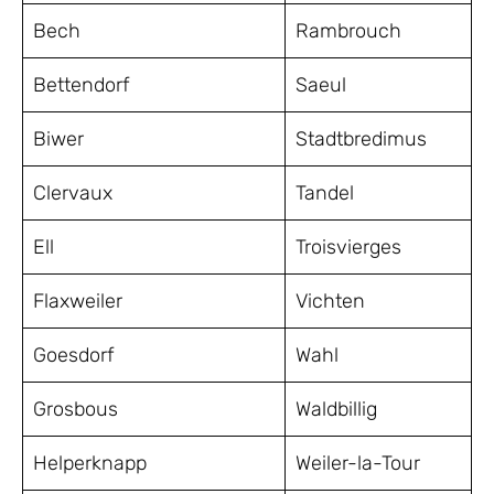
Bech
Rambrouch
Bettendorf
Saeul
Biwer
Stadtbredimus
Clervaux
Tandel
Ell
Troisvierges
Flaxweiler
Vichten
Goesdorf
Wahl
Grosbous
Waldbillig
Helperknapp
Weiler-la-Tour