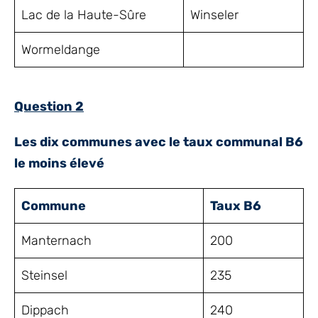
Lac de la Haute-Sûre
Winseler
Wormeldange
Question 2
Les dix communes avec le taux communal B6
le moins élevé
Commune
Taux B6
Manternach
200
Steinsel
235
Dippach
240