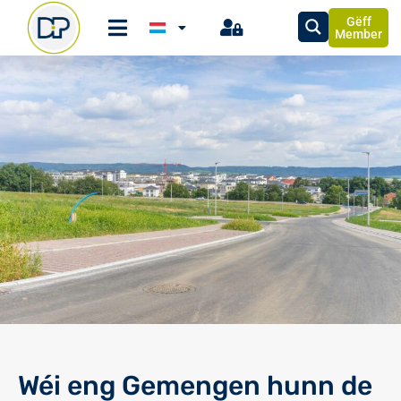
Gëff
Member
Wéi eng Gemengen hunn de