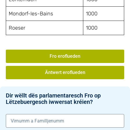
Mondorf-les-Bains
1000
Roeser
1000
Fro eroflueden
Äntwert eroflueden
Dir wëllt dës parlamentaresch Fro op
Lëtzebuergesch iwwersat kréien?