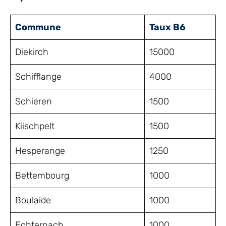
Commune
Taux B6
Diekirch
15000
Schifflange
4000
Schieren
1500
Kiischpelt
1500
Hesperange
1250
Bettembourg
1000
Boulaide
1000
Echternach
1000