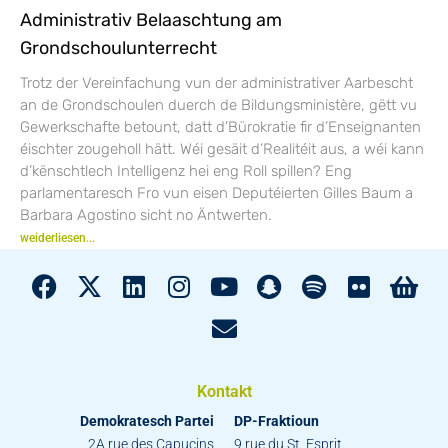
Administrativ Belaaschtung am
Grondschoulunterrecht
Trotz der Vereinfachung vun der administrativer Aarbescht
an de Grondschoulen duerch de Bildungsministère, gëtt vu
Gewerkschafte betount, datt d’Bürokratie fir d’Enseignanten
éischter zougeholl hätt. Wéi gesäit d’Realitéit aus, a wéi kann
d’kënschtlech Intelligenz hei eng Roll spillen? Eng
parlamentaresch Fro vun eisen Deputéierten Gilles Baum a
Barbara Agostino sicht no Äntwerten.
weiderliesen...
Kontakt
Demokratesch Partei
DP-Fraktioun
2A rue des Capucins
9 rue du St. Esprit