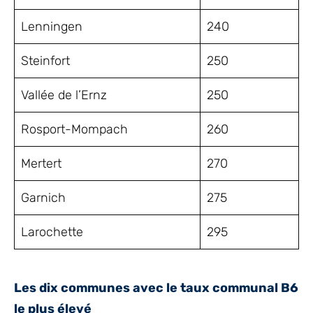
Lenningen
240
Steinfort
250
Vallée de l’Ernz
250
Rosport-Mompach
260
Mertert
270
Garnich
275
Larochette
295
Les dix communes avec le taux communal B6
le plus élevé