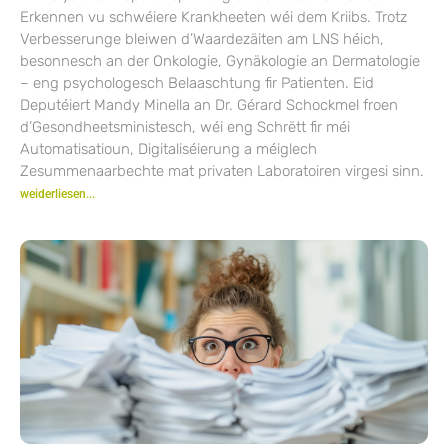
Erkennen vu schwéiere Krankheeten wéi dem Kriibs. Trotz
Verbesserunge bleiwen d’Waardezäiten am LNS héich,
besonnesch an der Onkologie, Gynäkologie an Dermatologie
– eng psychologesch Belaaschtung fir Patienten. Eid
Deputéiert Mandy Minella an Dr. Gérard Schockmel froen
d’Gesondheetsministesch, wéi eng Schrëtt fir méi
Automatisatioun, Digitaliséierung a méiglech
Zesummenaarbechte mat privaten Laboratoiren virgesi sinn.
weiderliesen...