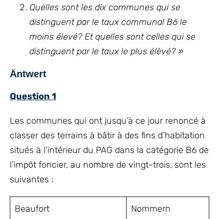
Quelles sont les dix communes qui se
distinguent par le taux communal B6 le
moins élevé? Et quelles sont celles qui se
distinguent par le taux le plus élèvé?
»
Äntwert
Question 1
Les communes qui ont jusqu’à ce jour renoncé à
classer des terrains à bâtir à des fins d’habitation
situés à l’intérieur du PAG dans la catégorie B6 de
l’impôt foncier, au nombre de vingt-trois, sont les
suivantes :
Beaufort
Nommern