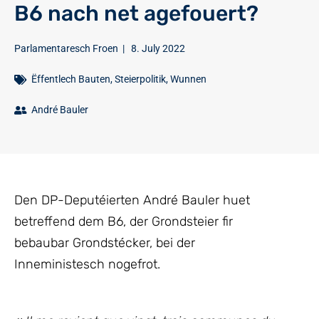
B6 nach net agefouert?
Parlamentaresch Froen
|
8. July 2022
Ëffentlech Bauten
,
Steierpolitik
,
Wunnen
André Bauler
Den DP-Deputéierten André Bauler huet
betreffend dem B6, der Grondsteier fir
bebaubar Grondstécker, bei der
Inneministesch nogefrot.