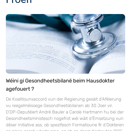
Wéini gi Gesondheetsbilanë beim Hausdokter
agefouert ?
De Koalitiounsaccord vun der Regierung gesäit d’Aféierung
vu reegelméissege Gesondheetsbilanen ab 30 Joer vir.
D’DP-Deputéiert André Bauler a Carole Hartmann hu bei der
Gesondheetsministesch nogefrot wéi wäit d’Ëmsetzung vun
dëser Initiative ass, ob spezifesch Formatioune fir d’Dokteren