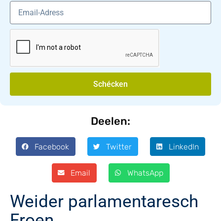
Schécken
Deelen:
Facebook
Twitter
LinkedIn
Email
WhatsApp
Weider parlamentaresch
Froen