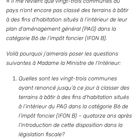
«
Il me revient que vingt-trois communes du
pays n‘ont encore pas classé des terrains à bâtir
à des fins d’habitation situés à l’intérieur de leur
plan d’aménagement général (PAG) dans la
catégorie B6 de l’impôt foncier (IFON B).
Voilà pourquoi j‘aimerais poser les questions
suivantes à Madame la Ministre de l‘Intérieur:
Quelles sont les vingt-trois communes
ayant renoncé jusqu’à ce jour à classer des
terrains à bâtir à des fins d’habitation situés
à l’intérieur du PAG dans la catégorie B6 de
l’impôt foncier (IFON B) – quatorze ans après
l’introduction de cette disposition dans la
législation fiscale?