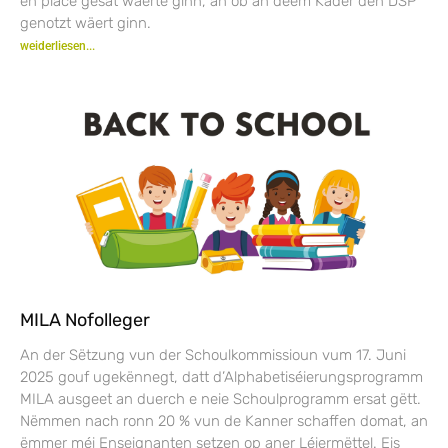
en place gesat wäerte ginn, an ob an deem Kader den DSP
genotzt wäert ginn.
weiderliesen...
MILA Nofolleger
An der Sëtzung vun der Schoulkommissioun vum 17. Juni
2025 gouf ugekënnegt, datt d’Alphabetiséierungsprogramm
MILA ausgeet an duerch e neie Schoulprogramm ersat gëtt.
Nëmmen nach ronn 20 % vun de Kanner schaffen domat, an
ëmmer méi Enseignanten setzen op aner Léiermëttel. Eis