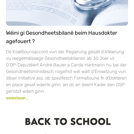
Wéini gi Gesondheetsbilanë beim Hausdokter
agefouert ?
De Koalitiounsaccord vun der Regierung gesäit d’Aféierung
vu reegelméissege Gesondheetsbilanen ab 30 Joer vir.
D’DP-Deputéiert André Bauler a Carole Hartmann hu bei der
Gesondheetsministesch nogefrot wéi wäit d’Ëmsetzung vun
dëser Initiative ass, ob spezifesch Formatioune fir d’Dokteren
en place gesat wäerte ginn, an ob an deem Kader den DSP
genotzt wäert ginn.
weiderliesen...