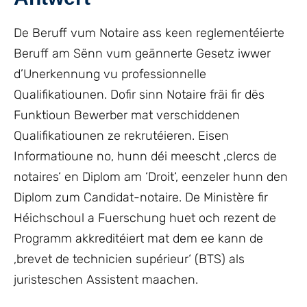
De Beruff vum Notaire ass keen reglementéierte
Beruff am Sënn vum geännerte Gesetz iwwer
d’Unerkennung vu professionnelle
Qualifikatiounen. Dofir sinn Notaire fräi fir dës
Funktioun Bewerber mat verschiddenen
Qualifikatiounen ze rekrutéieren. Eisen
Informatioune no, hunn déi meescht ‚clercs de
notaires‘ en Diplom am ‘Droit‘, eenzeler hunn den
Diplom zum Candidat-notaire. De Ministère fir
Héichschoul a Fuerschung huet och rezent de
Programm akkreditéiert mat dem ee kann de
‚brevet de technicien supérieur‘ (BTS) als
juristeschen Assistent maachen.