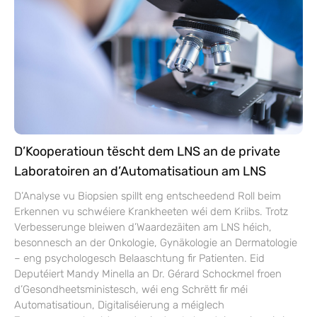
D’Kooperatioun tëscht dem LNS an de private
Laboratoiren an d’Automatisatioun am LNS
D’Analyse vu Biopsien spillt eng entscheedend Roll beim
Erkennen vu schwéiere Krankheeten wéi dem Kriibs. Trotz
Verbesserunge bleiwen d’Waardezäiten am LNS héich,
besonnesch an der Onkologie, Gynäkologie an Dermatologie
– eng psychologesch Belaaschtung fir Patienten. Eid
Deputéiert Mandy Minella an Dr. Gérard Schockmel froen
d’Gesondheetsministesch, wéi eng Schrëtt fir méi
Automatisatioun, Digitaliséierung a méiglech