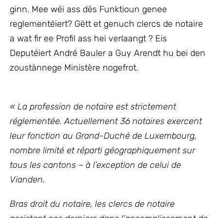
ginn. Mee wéi ass dës Funktioun genee
reglementéiert? Gëtt et genuch clercs de notaire
a wat fir ee Profil ass hei verlaangt ? Eis
Deputéiert André Bauler a Guy Arendt hu bei den
zoustännege Ministère nogefrot.
« La profession de notaire est strictement
réglementée. Actuellement 36 notaires exercent
leur fonction au Grand-Duché de Luxembourg,
nombre limité et réparti géographiquement sur
tous les cantons – à l’exception de celui de
Vianden.
Bras droit du notaire, les clercs de notaire