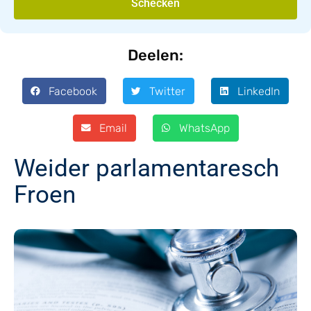
Schécken
Deelen:
Facebook
Twitter
LinkedIn
Email
WhatsApp
Weider parlamentaresch
Froen