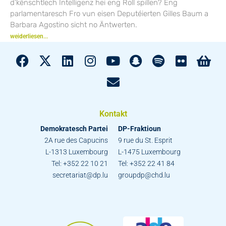
d’kënschtlech Intelligenz hei eng Roll spillen? Eng
parlamentaresch Fro vun eisen Deputéierten Gilles Baum a
Barbara Agostino sicht no Äntwerten.
weiderliesen...
Kontakt
Demokratesch Partei
DP-Fraktioun
2A rue des Capucins
9 rue du St. Esprit
L-1313 Luxembourg
L-1475 Luxembourg
Tel: +352 22 10 21
Tel: +352 22 41 84
secretariat@dp.lu
groupdp@chd.lu