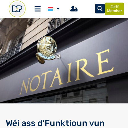
Gëff
Member
Wéi ass d’Funktioun vun