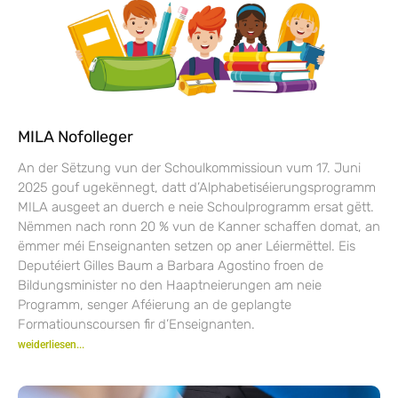
MILA Nofolleger
An der Sëtzung vun der Schoulkommissioun vum 17. Juni
2025 gouf ugekënnegt, datt d’Alphabetiséierungsprogramm
MILA ausgeet an duerch e neie Schoulprogramm ersat gëtt.
Nëmmen nach ronn 20 % vun de Kanner schaffen domat, an
ëmmer méi Enseignanten setzen op aner Léiermëttel. Eis
Deputéiert Gilles Baum a Barbara Agostino froen de
Bildungsminister no den Haaptneierungen am neie
Programm, senger Aféierung an de geplangte
Formatiounscoursen fir d’Enseignanten.
weiderliesen...