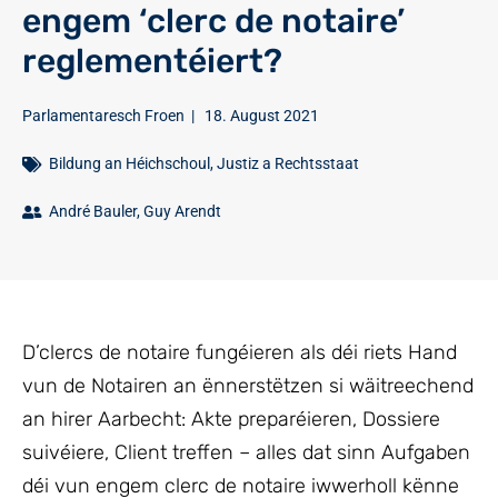
engem ‘clerc de notaire’
reglementéiert?
Parlamentaresch Froen
|
18. August 2021
Bildung an Héichschoul
,
Justiz a Rechtsstaat
André Bauler
,
Guy Arendt
D’clercs de notaire fungéieren als déi riets Hand
vun de Notairen an ënnerstëtzen si wäitreechend
an hirer Aarbecht: Akte preparéieren, Dossiere
suivéiere, Client treffen – alles dat sinn Aufgaben
déi vun engem clerc de notaire iwwerholl kënne