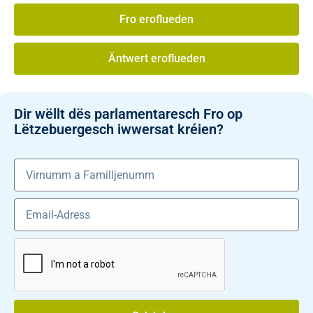
Fro eroflueden
Äntwert eroflueden
Dir wëllt dës parlamentaresch Fro op
Lëtzebuergesch iwwersat kréien?