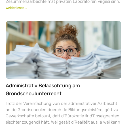
Zesummenaarbechte mat privaten Laboratoiren virgesi sinn.
weiderliesen...
Administrativ Belaaschtung am
Grondschoulunterrecht
Trotz der Vereinfachung vun der administrativer Aarbescht
an de Grondschoulen duerch de Bildungsministère, gëtt vu
Gewerkschafte betount, datt d’Bürokratie fir d’Enseignanten
éischter zougeholl hätt. Wéi gesäit d’Realitéit aus, a wéi kann