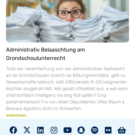
Administrativ Belaaschtung am
Grondschoulunterrecht
Trotz der Vereinfachung vun der administrativer Aarbescht
an de Grondschoulen duerch de Bildungsministère, gëtt vu
Gewerkschafte betount, datt d’Bürokratie fir d’Enseignanten
éischter zougeholl hätt. Wéi gesäit d’Realitéit aus, a wéi kann
d’kënschtlech Intelligenz hei eng Roll spillen? Eng
parlamentaresch Fro vun eisen Deputéierten Gilles Baum a
Barbara Agostino sicht no Äntwerten.
weiderliesen...