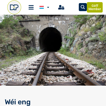
Gëff
Member
Wéi eng