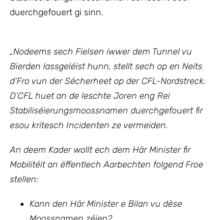
duerchgefouert gi sinn.
„Nodeems sech Fielsen iwwer dem Tunnel vu
Bierden lassgeléist hunn, stellt sech op en Neits
d‘Fro vun der Sécherheet op der CFL-Nordstreck.
D‘CFL huet an de leschte Joren eng Rei
Stabiliséierungsmoossnamen duerchgefouert fir
esou kritesch Incidenten ze vermeiden.
An deem Kader wollt ech
dem Här Minister fir
Mobilitéit an ëffentlech Aarbechten
folgend Froe
stellen:
Kann den Här Minister e Bilan vu dëse
Moossnamen zéien?