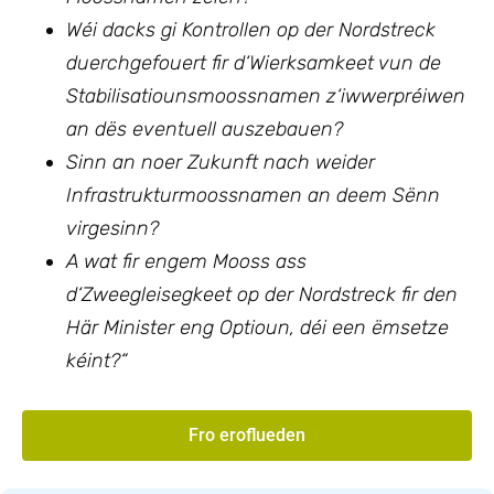
Wéi dacks gi Kontrollen op der Nordstreck
duerchgefouert fir d‘Wierksamkeet vun de
Stabilisatiounsmoossnamen z‘iwwerpréiwen
an dës eventuell auszebauen?
Sinn an noer Zukunft nach weider
Infrastrukturmoossnamen an deem Sënn
virgesinn?
A wat fir engem Mooss ass
d‘Zweegleisegkeet op der Nordstreck fir den
Här Minister eng Optioun, déi een ëmsetze
kéint?“
Fro eroflueden