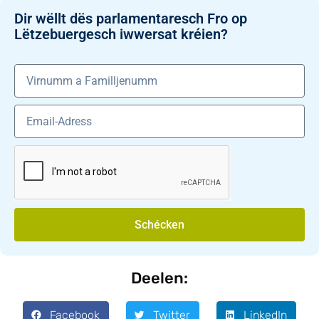
Dir wëllt dës parlamentaresch Fro op
Lëtzebuergesch iwwersat kréien?
Schécken
Deelen:
Facebook
Twitter
LinkedIn