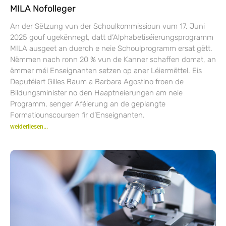
MILA Nofolleger
An der Sëtzung vun der Schoulkommissioun vum 17. Juni
2025 gouf ugekënnegt, datt d’Alphabetiséierungsprogramm
MILA ausgeet an duerch e neie Schoulprogramm ersat gëtt.
Nëmmen nach ronn 20 % vun de Kanner schaffen domat, an
ëmmer méi Enseignanten setzen op aner Léiermëttel. Eis
Deputéiert Gilles Baum a Barbara Agostino froen de
Bildungsminister no den Haaptneierungen am neie
Programm, senger Aféierung an de geplangte
Formatiounscoursen fir d’Enseignanten.
weiderliesen...