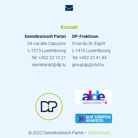
Kontakt
Demokratesch Partei
DP-Fraktioun
2A rue des Capucins
9 rue du St. Esprit
L-1313 Luxembourg
L-1475 Luxembourg
Tel: +352 22 10 21
Tel: +352 22 41 84
secretariat@dp.lu
groupdp@chd.lu
© 2022 Demokratesch Partei –
Dateschutz