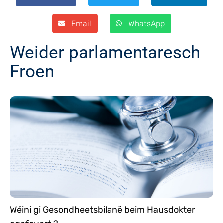
Email
WhatsApp
Weider parlamentaresch
Froen
Wéini gi Gesondheetsbilanë beim Hausdokter