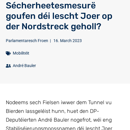
Sécherheetesmesurë
goufen déi lescht Joer op
der Nordstreck geholl?
Parlamentaresch Froen
|
16. March 2023
Mobilitéit
André Bauler
Nodeems sech Fielsen iwwer dem Tunnel vu
Bierden lassgeléist hunn, huet den DP-
Deputéierten André Bauler nogefrot, wéi eng
Stabiliséierungsmoossnamen déi lescht Joer