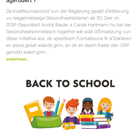
agefouert ?
De Koalitiounsaccord vun der Regierung gesäit d’Aféierung
vu reegelméissege Gesondheetsbilanen ab 30 Joer vir.
D’DP-Deputéiert André Bauler a Carole Hartmann hu bei der
Gesondheetsministesch nogefrot wéi wäit d’Ëmsetzung vun
dëser Initiative ass, ob spezifesch Formatioune fir d’Dokteren
en place gesat wäerte ginn, an ob an deem Kader den DSP
genotzt wäert ginn.
weiderliesen...