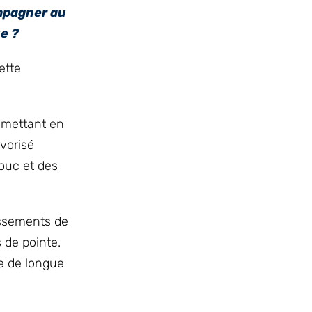
ompagner au
e ?
ette
n mettant en
vorisé
ouc et des
tissements de
 de pointe.
ne de longue