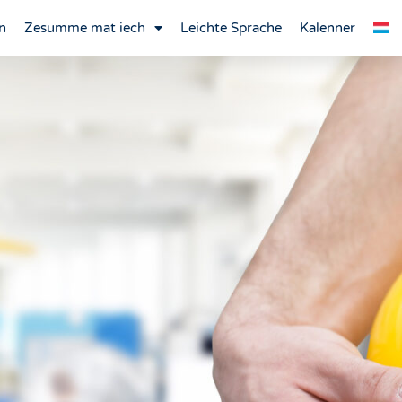
n
Zesumme mat iech
Leichte Sprache
Kalenner