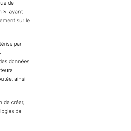
que de
n », ayant
gement sur le
térise par
s
é des données
cteurs
utée, ainsi
n de créer,
ologies de