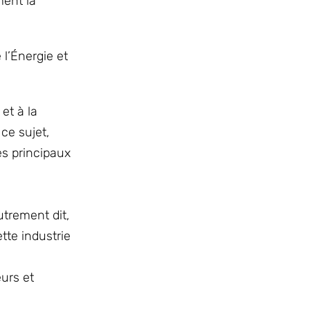
ment la
 l’Énergie et
et à la
ce sujet,
es principaux
utrement dit,
tte industrie
eurs et