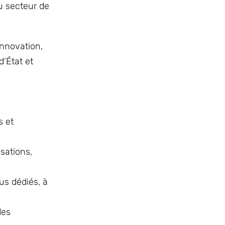
u secteur de
innovation,
’État et
s et
sations,
us dédiés, à
des