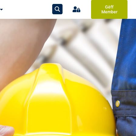
Gëff
Member