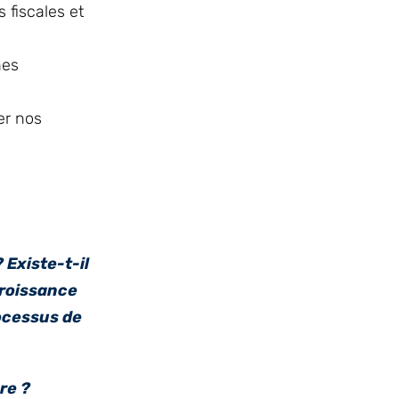
 fiscales et
hes
er nos
 Existe-t-il
croissance
rocessus de
re ?