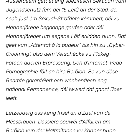
Ausserdeem gëtt et eng spezifesch Sektioun vum
Jugendschutz (ëm déi 15 Leit) an der Stad, déi
sech just ëm Sexual-Strofdote këmmert, déi vu
Mannerjärege begaange goufen oder déi
Mannerjäreger um eegene Läif erlidden hunn. Dat
geet vun „Attentat à la pudeur“ bis hin zu „Cyber-
Grooming“, also dem Verschécke vu Plakeg-
Fotoen duerch Erpressung. Och d‘Internet-Pédo-
Pornographie fält an hire Beräich. Ee vun dëse
Beamte garantéiert och wöchentlech eng
national Permanence, déi iwwert dat ganzt Joer
leeft.
Lëtzebuerg ass keng Insel an d’Zuel vun de
Mëssbrauch-Dossiere souwéi d‘Affairen am
Beräich vun der Maltraitance vu Kanner hunn