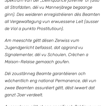
Spektrum vun der „Délinquance juvénile“ of (also
all Strofdoten, déi vu Mannerjärege begaange
ginn). Des weideren enregistréieren dës Beamten
all Vergewaltegung vun erwuessene Leit (ausser
de Viol a punkto Prostitutioun).
Am meeschte gëtt dësen Zerwiss vum
Jugendgeriicht befaasst, dat opgrond vu
Signalementer, déi vu Schoulen, Crèchen a
Maison-Relaise gemaach goufen.
Déi zoustänneg Beamte garantéieren och
wöchentlich eng national Permanence, déi vun
zwee Beamten assuréiert gëtt, dëst iwwert dat
ganzt Joer verdeelt.