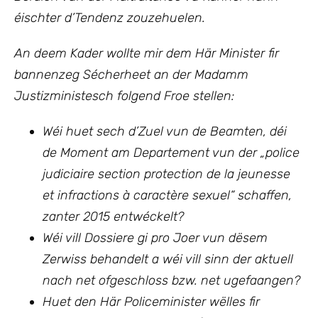
éischter d’Tendenz zouzehuelen.
An deem Kader wollte mir dem Här Minister fir
bannenzeg Sécherheet an der Madamm
Justizministesch folgend Froe stellen:
Wéi huet sech d’Zuel vun de Beamten, déi
de Moment am Departement vun der „police
judiciaire section protection de la jeunesse
et infractions à caractère sexuel“ schaffen,
zanter 2015 entwéckelt?
Wéi vill Dossiere gi pro Joer vun dësem
Zerwiss behandelt a wéi vill sinn der aktuell
nach net ofgeschloss bzw. net ugefaangen?
Huet den Här Policeminister wëlles fir