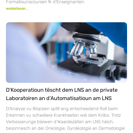
Formatiounscoursen fir d’Enseignanten.
weiderliesen...
D’Kooperatioun tëscht dem LNS an de private
Laboratoiren an d’Automatisatioun am LNS
D’Analyse vu Biopsien spillt eng entscheedend Roll beim
Erkennen vu schwéiere Krankheeten wéi dem Kriibs. Trotz
Verbesserunge bleiwen d’Waardezäiten am LNS héich,
besonnesch an der Onkologie, Gynäkologie an Dermatologie