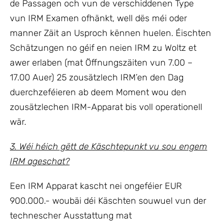
de Passagen och vun de verschiddenen Type
vun IRM Examen ofhänkt, well dës méi oder
manner Zäit an Usproch kënnen huelen. Éischten
Schätzungen no géif en neien IRM zu Woltz et
awer erlaben (mat Öffnungszäiten vun 7.00 –
17.00 Auer) 25 zousätzlech IRM’en den Dag
duerchzeféieren ab deem Moment wou den
zousätzlechen IRM-Apparat bis voll operationell
wär.
3. Wéi héich gëtt de Käschtepunkt vu sou engem
IRM ageschat?
Een IRM Apparat kascht nei ongeféier EUR
900.000.- woubäi déi Käschten souwuel vun der
technescher Ausstattung mat