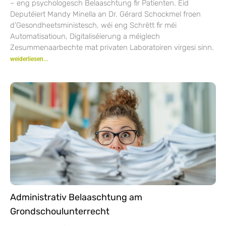
– eng psychologesch Belaaschtung fir Patienten. Eid
Deputéiert Mandy Minella an Dr. Gérard Schockmel froen
d’Gesondheetsministesch, wéi eng Schrëtt fir méi
Automatisatioun, Digitaliséierung a méiglech
Zesummenaarbechte mat privaten Laboratoiren virgesi sinn.
weiderliesen...
Administrativ Belaaschtung am
Grondschoulunterrecht