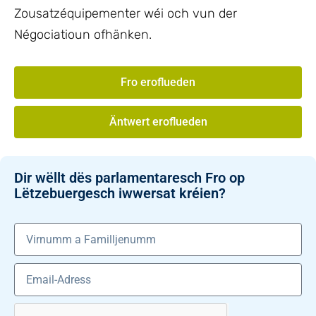
Zousatzéquipementer wéi och vun der
Négociatioun ofhänken.
Fro eroflueden
Äntwert eroflueden
Dir wëllt dës parlamentaresch Fro op
Lëtzebuergesch iwwersat kréien?