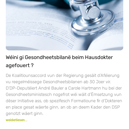
Wéini gi Gesondheetsbilanë beim Hausdokter
agefouert ?
De Koalitiounsaccord vun der Regierung gesäit d’Aféierung
vu reegelméissege Gesondheetsbilanen ab 30 Joer vir.
D’DP-Deputéiert André Bauler a Carole Hartmann hu bei der
Gesondheetsministesch nogefrot wéi wäit d’Ëmsetzung vun
dëser Initiative ass, ob spezifesch Formatioune fir d’Dokteren
en place gesat wäerte ginn, an ob an deem Kader den DSP
genotzt wäert ginn.
weiderliesen...