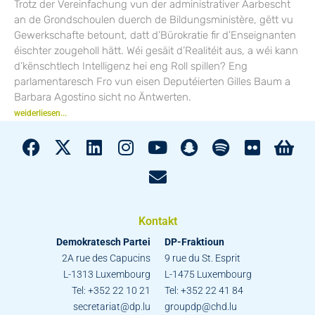
Trotz der Vereinfachung vun der administrativer Aarbescht
an de Grondschoulen duerch de Bildungsministère, gëtt vu
Gewerkschafte betount, datt d’Bürokratie fir d’Enseignanten
éischter zougeholl hätt. Wéi gesäit d’Realitéit aus, a wéi kann
d’kënschtlech Intelligenz hei eng Roll spillen? Eng
parlamentaresch Fro vun eisen Deputéierten Gilles Baum a
Barbara Agostino sicht no Äntwerten.
weiderliesen...
Kontakt
Demokratesch Partei
DP-Fraktioun
2A rue des Capucins
9 rue du St. Esprit
L-1313 Luxembourg
L-1475 Luxembourg
Tel: +352 22 10 21
Tel: +352 22 41 84
secretariat@dp.lu
groupdp@chd.lu