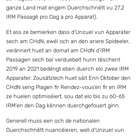
ganze Land mat engem Duerchschnëtt vu 27,2
IRM Passagë pro Dag a pro Apparat).
Et ass ze bemierken dass d’Unzuel vun Apparater
sech am CHdN, ewéi och an den anere Spideeler,
verännert huet an domat am CHdN d’IRM
Passagen sech bal verduebelt hunn tëschent
2019 an 2021 bedéngt eben duerch elo zwee IRM
Apparater. Zousätzlech huet säit Enn Oktober den
CHdN seng Plagen fir Rendez-vous’en fir en IRM
ze huelen optimiséiert, sou dat elo bis zu 60-65
IRM’en den Dag kënnen duerchgefouert ginn.
Generell muss een och de nationalen
Duerchschnëtt nuancéieren, well d’Unzuel vun