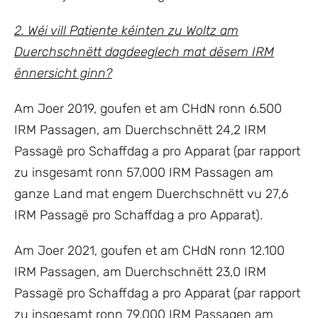
2. Wéi vill Patiente kéinten zu Woltz am
Duerchschnëtt dagdeeglech mat dësem IRM
ënnersicht ginn?
Am Joer 2019, goufen et am CHdN ronn 6.500
IRM Passagen, am Duerchschnëtt 24,2 IRM
Passagë pro Schaffdag a pro Apparat (par rapport
zu insgesamt ronn 57.000 IRM Passagen am
ganze Land mat engem Duerchschnëtt vu 27,6
IRM Passagë pro Schaffdag a pro Apparat).
Am Joer 2021, goufen et am CHdN ronn 12.100
IRM Passagen, am Duerchschnëtt 23,0 IRM
Passagë pro Schaffdag a pro Apparat (par rapport
zu insgesamt ronn 79.000 IRM Passagen am