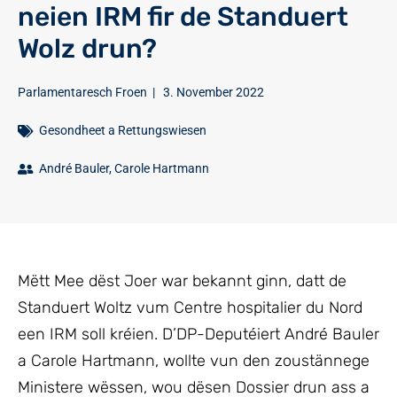
neien IRM fir de Standuert
Wolz drun?
Parlamentaresch Froen
|
3. November 2022
Gesondheet a Rettungswiesen
André Bauler
,
Carole Hartmann
Mëtt Mee dëst Joer war bekannt ginn, datt de
Standuert Woltz vum Centre hospitalier du Nord
een IRM soll kréien. D’DP-Deputéiert André Bauler
a Carole Hartmann, wollte vun den zoustännege
Ministere wëssen, wou dësen Dossier drun ass a