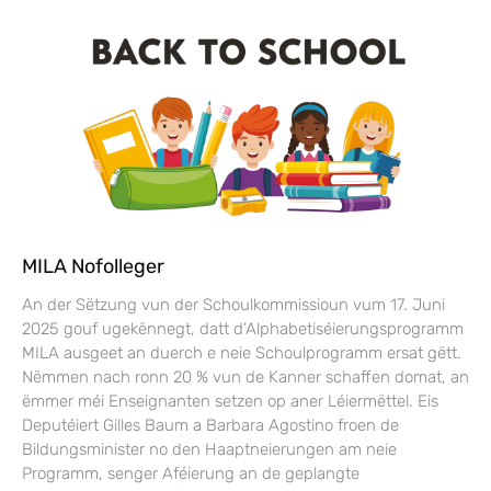
MILA Nofolleger
An der Sëtzung vun der Schoulkommissioun vum 17. Juni
2025 gouf ugekënnegt, datt d’Alphabetiséierungsprogramm
MILA ausgeet an duerch e neie Schoulprogramm ersat gëtt.
Nëmmen nach ronn 20 % vun de Kanner schaffen domat, an
ëmmer méi Enseignanten setzen op aner Léiermëttel. Eis
Deputéiert Gilles Baum a Barbara Agostino froen de
Bildungsminister no den Haaptneierungen am neie
Programm, senger Aféierung an de geplangte