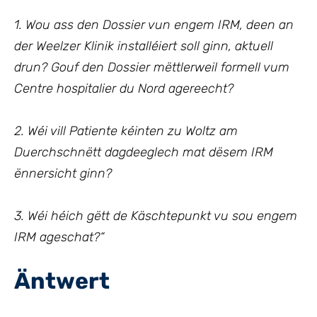
1. Wou ass den Dossier vun engem IRM, deen an
der Weelzer Klinik installéiert soll ginn, aktuell
drun? Gouf den Dossier mëttlerweil formell vum
Centre hospitalier du Nord agereecht?
2. Wéi vill Patiente kéinten zu Woltz am
Duerchschnëtt dagdeeglech mat dësem IRM
ënnersicht ginn?
3. Wéi héich gëtt de Käschtepunkt vu sou engem
IRM ageschat?“
Äntwert