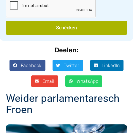
Schécken
Deelen:
Facebook
Twitter
LinkedIn
Email
WhatsApp
Weider parlamentaresch
Froen