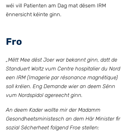
wéi vill Patienten am Dag mat dësem IRM
ënnersicht kéinte ginn.
Fro
„Mëtt Mee dëst Joer war bekannt ginn, datt de
Standuert Woltz vum Centre hospitalier du Nord
een IRM (Imagerie par résonance magnétique)
soll kréien. Eng Demande wier an deem Sënn
vum Nordspidol agereecht ginn.
An deem Kader wollte mir
der Madamm
Gesondheetsministesch an dem Här Minister fir
sozial Sécherheet
folgend Froe stellen: