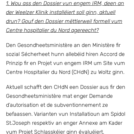
1. Wou ass den Dossier vun engem IRM, deen an
der Weelzer Klinik installéiert soll ginn, aktuell
drun? Gouf den Dossier mëttlerweil formell vum
Centre hospitalier du Nord agereecht?
Den Gesondheetsministère an den Ministère fir
sozial Sécherheet hunn allebéid hiren Accord de
Prinzip fir en Projet vun engem IRM um Site vum
Centre Hospitalier du Nord (CHdN) zu Woltz ginn.
Aktuell schafft den CHdN een Dossier aus fir den
Gesondheetsministère mat enger Demande
d’autorisation et de subventionnement ze
befaassen. Varianten vun Installatioun am Spidol
St.Joseph respektiv an enger Annexe am Kader
vum Projet Schlasskéier ginn évaluéiert.