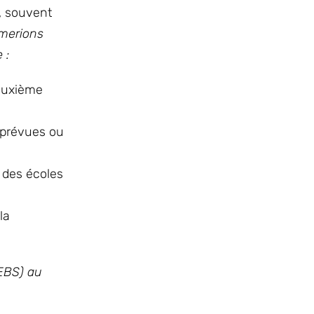
s, souvent
imerions
 :
deuxième
 prévues ou
 des écoles
la
-EBS) au