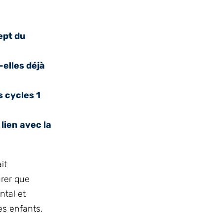
ept du
-elles déjà
s cycles 1
lien avec la
it
urer que
ntal et
es enfants.