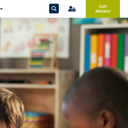
Gëff
Member