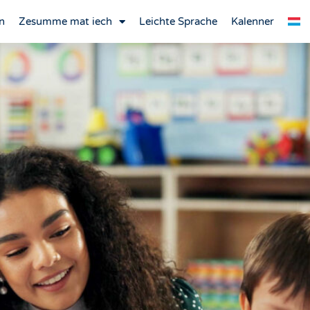
n
Zesumme mat iech
Leichte Sprache
Kalenner