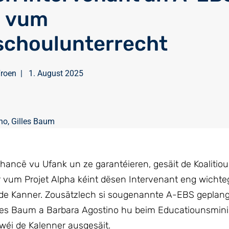
1 vum
choulunterrecht
Froen
|
1. August 2025
no
,
Gilles Baum
Chancë vu Ufank un ze garantéieren, gesäit de Koaliti
vum Projet Alpha kéint dësen Intervenant eng wichteg 
e Kanner. Zousätzlech si sougenannte A-EBS geplangt
illes Baum a Barbara Agostino hu beim Educatiounsmini
a wéi de Kalenner ausgesäit.