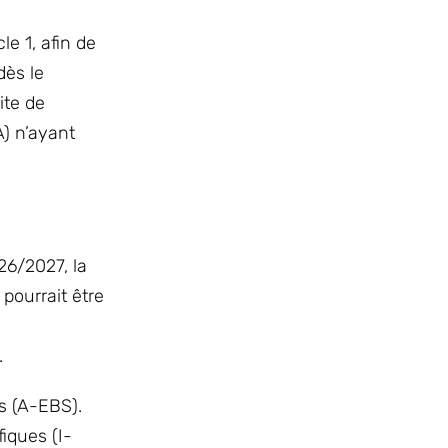
e 1, afin de
dès le
ite de
A) n’ayant
026/2027, la
 pourrait être
.
es (A-EBS).
fiques (I-