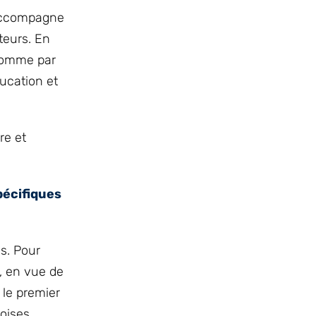
’accompagne
teurs. En
 comme par
ucation et
re et
pécifiques
s. Pour
, en vue de
 le premier
oises.