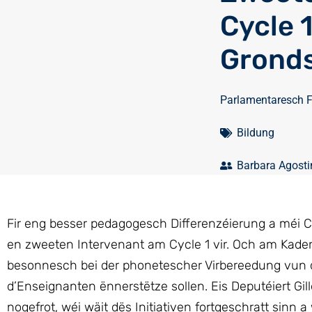
Cycle 
Gronds
Parlamentaresch 
Bildung
Barbara Agosti
Fir eng besser pedagogesch Differenzéierung a méi 
en zweeten Intervenant am Cycle 1 vir. Och am Kader 
besonnesch bei der phonetescher Virbereedung vun d
d’Enseignanten ënnerstëtze sollen. Eis Deputéiert G
nogefrot, wéi wäit dës Initiativen fortgeschratt sinn 