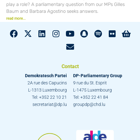
play a role? A parliamentary question from our MPs Gilles
Baum and Barbara Agostino seeks answers.
read more...
Contact
Demokratesch Partei
DP-Parliamentary Group
2A rue des Capucins
9 rue du St. Esprit
L-1313 Luxembourg
L-1475 Luxembourg
Tel: +352 22 10 21
Tel: +352 22 41 84
secretariat@dp.lu
groupdp@chd.lu