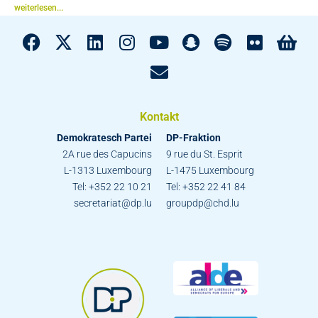
weiterlesen...
Kontakt
Demokratesch Partei
DP-Fraktion
2A rue des Capucins
9 rue du St. Esprit
L-1313 Luxembourg
L-1475 Luxembourg
Tel: +352 22 10 21
Tel: +352 22 41 84
secretariat@dp.lu
groupdp@chd.lu