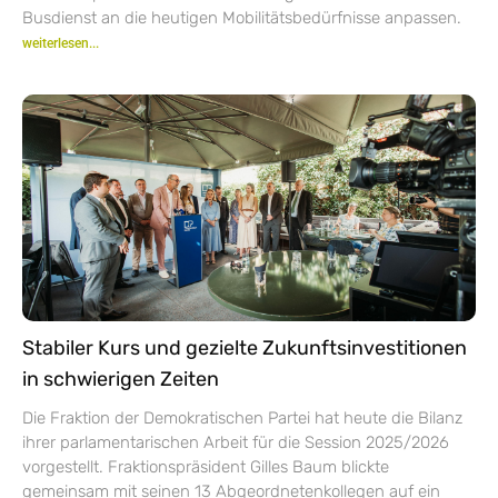
Busdienst an die heutigen Mobilitätsbedürfnisse anpassen.
weiterlesen...
Stabiler Kurs und gezielte Zukunftsinvestitionen
in schwierigen Zeiten
Die Fraktion der Demokratischen Partei hat heute die Bilanz
ihrer parlamentarischen Arbeit für die Session 2025/2026
vorgestellt. Fraktionspräsident Gilles Baum blickte
gemeinsam mit seinen 13 Abgeordnetenkollegen auf ein