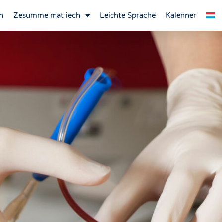
n
Zesumme mat iech
Leichte Sprache
Kalenner