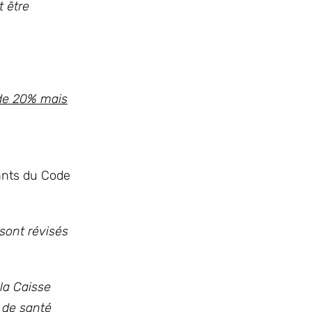
t être
 de 20% mais
vants du Code
 sont révisés
la Caisse
e de santé