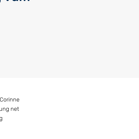
 Corinne
gung net
g