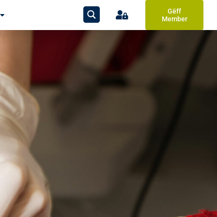
Gëff
Member