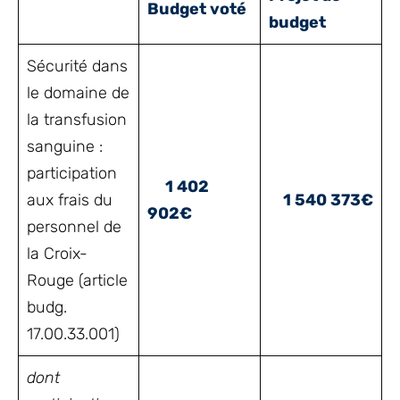
Budget voté
budget
Sécurité dans
le domaine de
la transfusion
sanguine :
participation
1 402
aux frais du
1 540 373€
902€
personnel de
la Croix-
Rouge (article
budg.
17.00.33.001)
dont