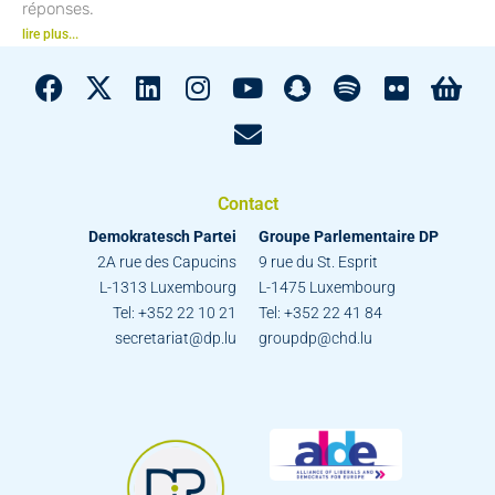
réponses.
lire plus...
Contact
Demokratesch Partei
Groupe Parlementaire DP
2A rue des Capucins
9 rue du St. Esprit
L-1313 Luxembourg
L-1475 Luxembourg
Tel: +352 22 10 21
Tel: +352 22 41 84
secretariat@dp.lu
groupdp@chd.lu