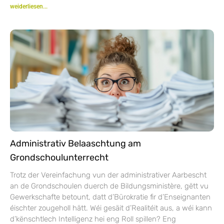
weiderliesen...
Administrativ Belaaschtung am
Grondschoulunterrecht
Trotz der Vereinfachung vun der administrativer Aarbescht
an de Grondschoulen duerch de Bildungsministère, gëtt vu
Gewerkschafte betount, datt d’Bürokratie fir d’Enseignanten
éischter zougeholl hätt. Wéi gesäit d’Realitéit aus, a wéi kann
d’kënschtlech Intelligenz hei eng Roll spillen? Eng