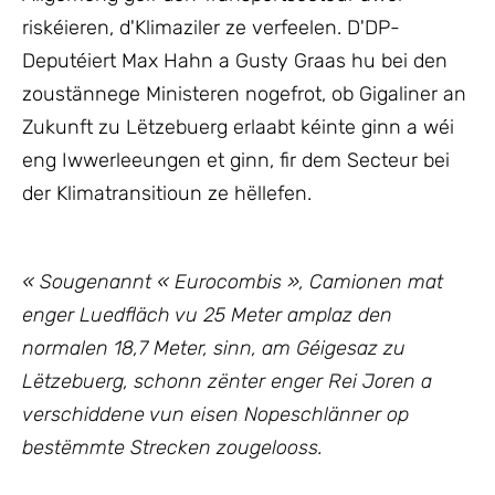
riskéieren, d'Klimaziler ze verfeelen. D'DP-
Deputéiert Max Hahn a Gusty Graas hu bei den
zoustännege Ministeren nogefrot, ob Gigaliner an
Zukunft zu Lëtzebuerg erlaabt kéinte ginn a wéi
eng Iwwerleeungen et ginn, fir dem Secteur bei
der Klimatransitioun ze hëllefen.
« Sougenannt « Eurocombis », Camionen mat
enger Luedfläch vu 25 Meter amplaz den
normalen 18,7 Meter, sinn, am Géigesaz zu
Lëtzebuerg, schonn zënter enger Rei Joren a
verschiddene vun eisen Nopeschlänner op
bestëmmte Strecken zougelooss.