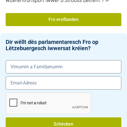
Wuerentransport iwwer d’Strooss betrëfft ? »
Fro eroflueden
Dir wëllt dës parlamentaresch Fro op
Lëtzebuergesch iwwersat kréien?
Schécken