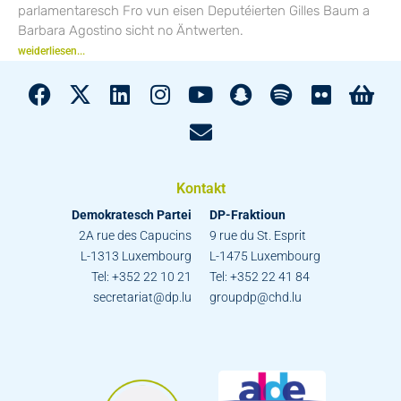
parlamentaresch Fro vun eisen Deputéierten Gilles Baum a
Barbara Agostino sicht no Äntwerten.
weiderliesen...
Kontakt
Demokratesch Partei
DP-Fraktioun
2A rue des Capucins
9 rue du St. Esprit
L-1313 Luxembourg
L-1475 Luxembourg
Tel: +352 22 10 21
Tel: +352 22 41 84
secretariat@dp.lu
groupdp@chd.lu