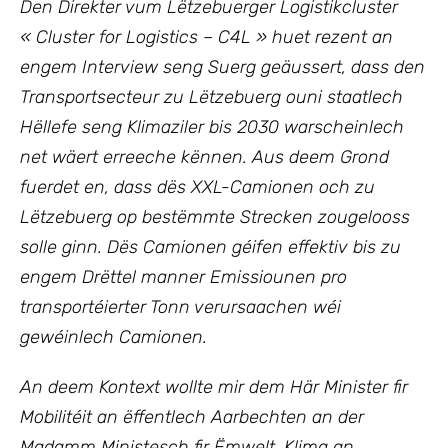
Den Direkter vum Lëtzebuerger Logistikcluster
« Cluster for Logistics – C4L » huet rezent an
engem Interview seng Suerg geäussert, dass den
Transportsecteur zu Lëtzebuerg ouni staatlech
Hëllefe seng Klimaziler bis 2030 warscheinlech
net wäert erreeche kënnen. Aus deem Grond
fuerdet en, dass dës XXL-Camionen och zu
Lëtzebuerg op bestëmmte Strecken zougelooss
solle ginn. Dës Camionen géifen effektiv bis zu
engem Drëttel manner Emissiounen pro
transportéierter Tonn verursaachen wéi
gewéinlech Camionen.
An deem Kontext wollte mir dem Här Minister fir
Mobilitéit an ëffentlech Aarbechten an der
Madamm Ministesch fir Ëmwelt, Klima an