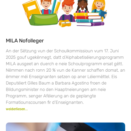
MILA Nofolleger
An der Sëtzung vun der Schoulkommissioun vum 17. Juni
2025 gouf ugekënnegt, datt d’Alphabetiséierungsprogramm
MILA ausgeet an duerch e neie Schoulprogramm ersat gëtt.
Nëmmen nach ronn 20 % vun de Kanner schaffen domat, an
ëmmer méi Enseignanten setzen op aner Léiermëttel. Eis
Deputéiert Gilles Baum a Barbara Agostino froen de
Bildungsminister no den Haaptneierungen am neie
Programm, senger Aféierung an de geplangte
Formatiounscoursen fir d’Enseignanten.
weiderliesen...