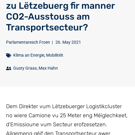
zu Lëtzebuerg fir manner
CO2-Ausstouss am
Transportsecteur?
Parlamentaresch Froen
|
26. May 2021
Klima an Energie
,
Mobilitéit
Gusty Graas
,
Max Hahn
Dem Direkter vum Lëtzebuerger Logistikcluster
no wiere Camione vu 25 Meter eng Méiglechkeet,
d'Emissioune vum Secteur erofzesetzen.
Allgemeng géif den Transportsecteur awer