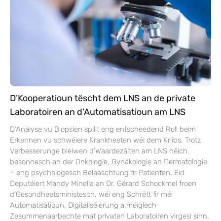
D’Kooperatioun tëscht dem LNS an de private
Laboratoiren an d’Automatisatioun am LNS
D’Analyse vu Biopsien spillt eng entscheedend Roll beim
Erkennen vu schwéiere Krankheeten wéi dem Kriibs. Trotz
Verbesserunge bleiwen d’Waardezäiten am LNS héich,
besonnesch an der Onkologie, Gynäkologie an Dermatologie
– eng psychologesch Belaaschtung fir Patienten. Eid
Deputéiert Mandy Minella an Dr. Gérard Schockmel froen
d’Gesondheetsministesch, wéi eng Schrëtt fir méi
Automatisatioun, Digitaliséierung a méiglech
Zesummenaarbechte mat privaten Laboratoiren virgesi sinn.