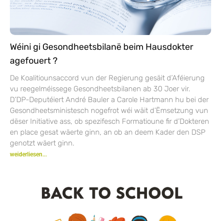
Wéini gi Gesondheetsbilanë beim Hausdokter
agefouert ?
De Koalitiounsaccord vun der Regierung gesäit d’Aféierung
vu reegelméissege Gesondheetsbilanen ab 30 Joer vir.
D’DP-Deputéiert André Bauler a Carole Hartmann hu bei der
Gesondheetsministesch nogefrot wéi wäit d’Ëmsetzung vun
dëser Initiative ass, ob spezifesch Formatioune fir d’Dokteren
en place gesat wäerte ginn, an ob an deem Kader den DSP
genotzt wäert ginn.
weiderliesen...