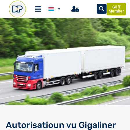
Gëff
Member
Autorisatioun vu Gigaliner