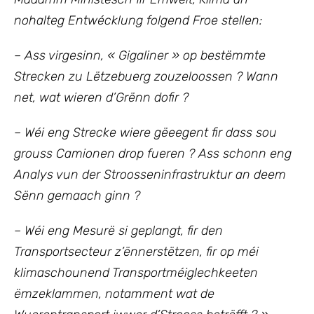
nohalteg Entwécklung
folgend Froe stellen:
– Ass virgesinn, « Gigaliner » op bestëmmte
Strecken zu Lëtzebuerg zouzeloossen ? Wann
net, wat wieren d’Grënn dofir ?
– Wéi eng Strecke wiere gëeegent fir dass sou
grouss Camionen drop fueren ? Ass schonn eng
Analys vun der Stroosseninfrastruktur an deem
Sënn gemaach ginn ?
– Wéi eng Mesurë si geplangt, fir den
Transportsecteur z’ënnerstëtzen, fir op méi
klimaschounend Transportméiglechkeeten
ëmzeklammen, notamment wat de