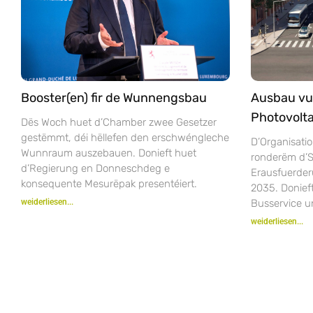
Booster(en) fir de Wunnengsbau
Ausbau vu
Photovolta
Dës Woch huet d’Chamber zwee Gesetzer
gestëmmt, déi hëllefen den erschwéngleche
D’Organisatio
Wunnraum auszebauen. Donieft huet
ronderëm d’S
d’Regierung en Donneschdeg e
Erausfuerder
konsequente Mesurëpak presentéiert.
2035. Donie
weiderliesen...
Busservice u
weiderliesen...