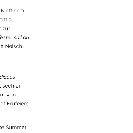
 Nieft dem
att a
r zur
ster soll an
de Meisch.
disées
st sech am
ent vun den
nt Eruféiere
dëse Summer