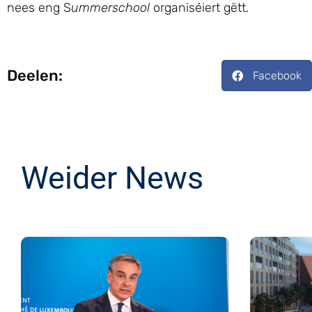
nees eng S
ummerschool
organiséiert gëtt.
Deelen:
Facebook
Weider News