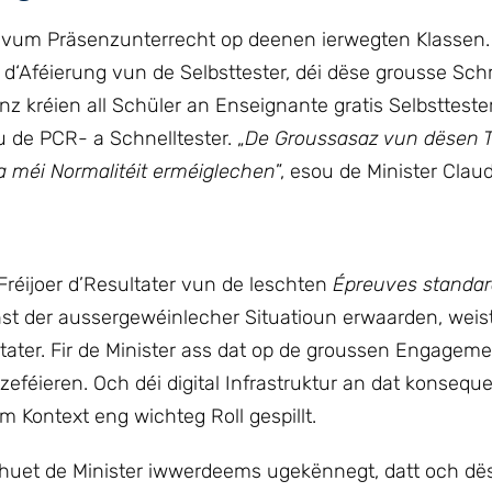
e vum Präsenzunterrecht op deenen ierwegten Klassen.
d‘Aféierung vun de Selbsttester, déi dëse grousse Schr
z kréien all Schüler an Enseignante gratis Selbstteste
 de PCR- a Schnelltester. „
De Groussasaz vun dësen Te
a méi Normalitéit erméiglechen
”, esou de Minister Clau
ijoer d’Resultater vun de leschten
Épreuves standar
inst der aussergewéinlecher Situatioun erwaarden, wei
tater. Fir de Minister ass dat op de groussen Engagem
féieren. Och déi digital Infrastruktur an dat konseque
 Kontext eng wichteg Roll gespillt.
n, huet de Minister iwwerdeems ugekënnegt, datt och 