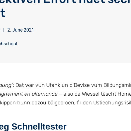
t
s
|
2. June 2021
chschoul
ldung
”: Dat war vun Ufank un d’Devise vum Bildungsmi
ignement en alternance
– also de Wiessel tëscht Hom
kippen hunn dozou bäigedroen, fir den Ustiechungsrisi
leg Schnelltester