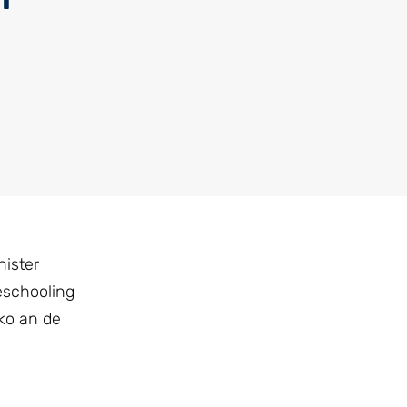
nister
eschooling
ko an de