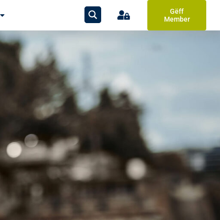
Gëff
Member