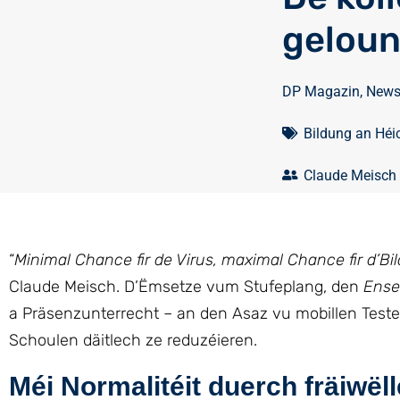
geloun
DP Magazin
,
New
Bildung an Héi
Claude Meisch
“
Minimal Chance fir de Virus, maximal Chance fir d’Bi
Claude Meisch. D’Ëmsetze vum Stufeplang, den
Ense
a Präsenzunterrecht – an den Asaz vu mobillen Teste
Schoulen däitlech ze reduzéieren.
Méi Normalitéit duerch fräiwël