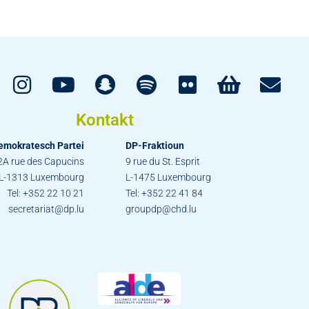
Kontakt
emokratesch Partei
DP-Fraktioun
2A rue des Capucins
9 rue du St. Esprit
L-1313 Luxembourg
L-1475 Luxembourg
Tel: +352 22 10 21
Tel: +352 22 41 84
secretariat@dp.lu
groupdp@chd.lu