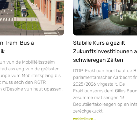
n Tram, Bus a
Stabille Kurs a geziilt
ik
Zukunftsinvestitiounen a
schwieregen Zäiten
un vun de Mobilitéitsstréim
tad ass eng vun de gréissten
D’DP-Fraktioun huet haut de Bi
unge vum Mobilitéitsplang bis
parlamentarescher Aarbecht fir
ft muss sech den RGTR
2025/2026 virgestallt. De
n d’Besoine vun haut upassen.
Fraktiounspresident Gilles Bau
zesumme mat sengen 13
Deputéiertekolleegen op en inte
zeréckgekuckt.
weiderliesen...