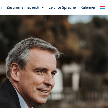
n
Zesumme mat iech
Leichte Sprache
Kalenner