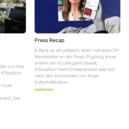
Press Recap
E Bléck op déi politesch Woch mat eisen DP-
Mandatairen an der Press. Et goung ënner
anerem ëm d’Lutte géint Gewalt,
lan vun hirer
d’Situatioun beim Entreprenariat oder och
 d’Sessioun
nach den Anniversaire vun enger
Kulturinstitutioun.
m huet
weiderliesen...
nsiivt Joer