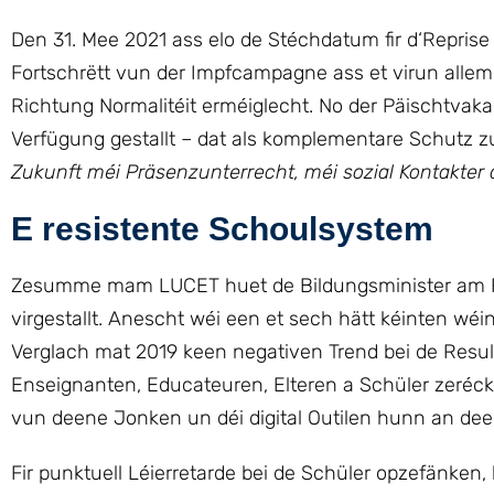
Den 31. Mee 2021 ass elo de Stéchdatum fir d‘Repris
Fortschrëtt vun der Impfcampagne ass et virun allem 
Richtung Normalitéit erméiglecht. No der Päischtvakan
Verfügung gestallt – dat als komplementare Schutz zu
Zukunft méi Präsenzunterrecht, méi sozial Kontakter 
E resistente Schoulsystem
Zesumme mam LUCET huet de Bildungsminister am Fré
virgestallt. Anescht wéi een et sech hätt kéinten wé
Verglach mat 2019 keen negativen Trend bei de Resul
Enseignanten, Educateuren, Elteren a Schüler zeréckze
vun deene Jonken un déi digital Outilen hunn an deem
Fir punktuell Léierretarde bei de Schüler opzefänke