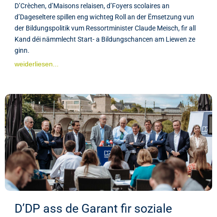
D’Crèchen, d’Maisons relaisen, d’Foyers scolaires an
d’Dageseltere spillen eng wichteg Roll an der Ëmsetzung vun
der Bildungspolitik vum Ressortminister Claude Meisch, fir all
Kand déi nämmlecht Start- a Bildungschancen am Liewen ze
ginn.
weiderliesen...
D’DP ass de Garant fir soziale