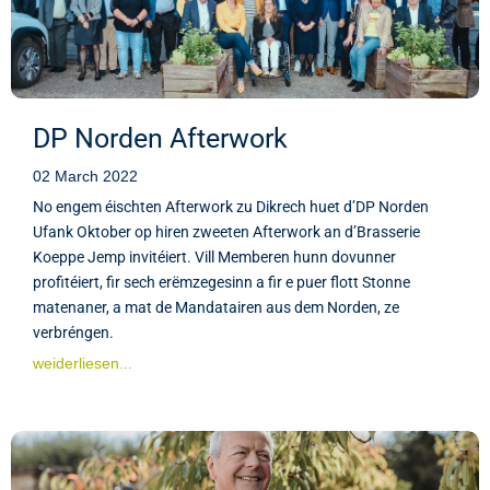
DP Norden Afterwork
02 March 2022
No engem éischten Afterwork zu Dikrech huet d’DP Norden
Ufank Oktober op hiren zweeten Afterwork an d’Brasserie
Koeppe Jemp invitéiert. Vill Memberen hunn dovunner
profitéiert, fir sech erëmzegesinn a fir e puer flott Stonne
matenaner, a mat de Mandatairen aus dem Norden, ze
verbréngen.
weiderliesen...