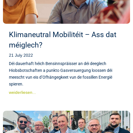
Klimaneutral Mobilitéit – Ass dat
méiglech?
21 July 2022
Déi dauerhaft héich Bensinnspräisser an déi deeglech
Hiobsbotschaften a punkto Gasversuergung loossen déi
meescht vun eis d’Ofhängegkeet vun de fossillen Energië
spieren.
weiderliesen...