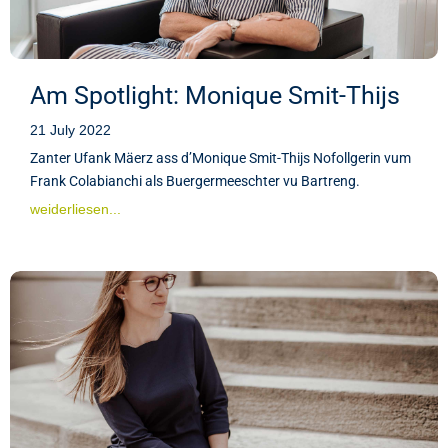
Am Spotlight: Monique Smit-Thijs
21 July 2022
Zanter Ufank Mäerz ass d’Monique Smit-Thijs Nofollgerin vum
Frank Colabianchi als Buergermeeschter vu Bartreng.
weiderliesen...