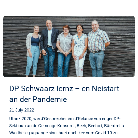
DP Schwaarz Iernz – en Neistart
an der Pandemie
21 July 2022
Ufank 2020, wéi d’Gespréicher ëm d’Relance vun enger DP-
Sektioun an de Gemenge Konsdref, Bech, Beefort, Bäerdref a
Waldbëlleg ugaange sinn, huet nach kee vum Covid-19 zu