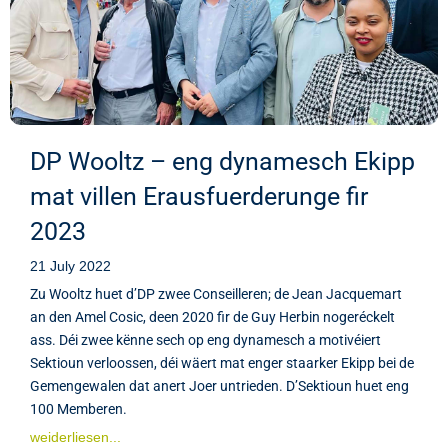
DP Wooltz – eng dynamesch Ekipp
mat villen Erausfuerderunge fir
2023
21 July 2022
Zu Wooltz huet d’DP zwee Conseilleren; de Jean Jacquemart
an den Amel Cosic, deen 2020 fir de Guy Herbin nogeréckelt
ass. Déi zwee kënne sech op eng dynamesch a motivéiert
Sektioun verloossen, déi wäert mat enger staarker Ekipp bei de
Gemengewalen dat anert Joer untrieden. D’Sektioun huet eng
100 Memberen.
weiderliesen...