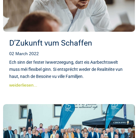
D’Zukunft vum Schaffen
02 March 2022
Ech sinn der fester Iwwerzeegung, datt eis Aarbechtswelt
muss méi flexibel ginn. Si entsprécht weder de Realitéite vun
haut, nach de Besoine vu ville Familljen.
weiderliesen...