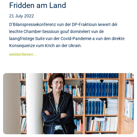
Fridden am Land
21 July 2022
D’Bilanspressekonferenz vun der DP-Fraktioun iwwert déi
leschte Chamber-Sessioun gouf dominéiert vun de
laangfristege Suite vun der Covid-Pandemie a vun den direkte
Konsequenze vum Krich an der Ukrain.
weiderliesen...