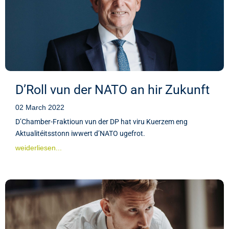
D’Roll vun der NATO an hir Zukunft
02 March 2022
D’Chamber-Fraktioun vun der DP hat viru Kuerzem eng
Aktualitéitsstonn iwwert d’NATO ugefrot.
weiderliesen...