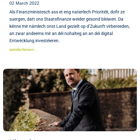
02 March 2022
Als Finanzministesch ass et eng natierlech Prioritéit, dofir ze
suergen, datt ons Staatsfinanze weider gesond bleiwen. Da
kënne mir nämlech onst Land gezielt op d’Zukunft virbereeden,
an zwar andeems mir an déi nohalteg an an déi digital
Entwécklung investéieren.
weiderliesen...