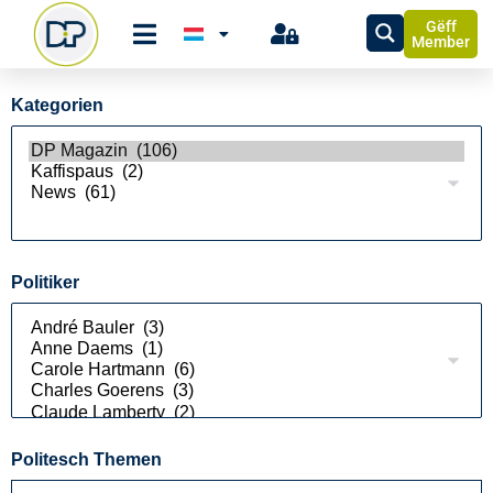
Gëff
Member
Kategorien
Politiker
Politesch Themen