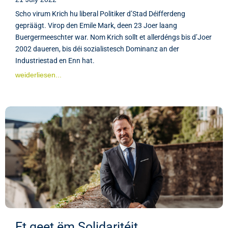
Scho virum Krich hu liberal Politiker d’Stad Déifferdeng
gepräägt. Virop den Emile Mark, deen 23 Joer laang
Buergermeeschter war. Nom Krich sollt et allerdéngs bis d’Joer
2002 daueren, bis déi sozialistesch Dominanz an der
Industriestad en Enn hat.
weiderliesen...
Et geet ëm Solidaritéit