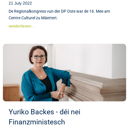
21 July 2022
De Regionalkongress vun der DP Oste war de 16. Mee am
Centre Culturel zu Mäertert.
weiderliesen...
Yuriko Backes - déi nei
Finanzministesch