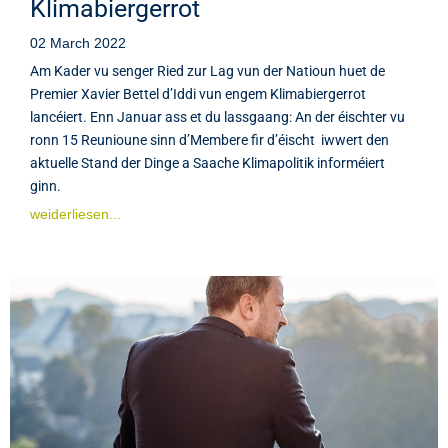
Klimabiergerrot
02 March 2022
Am Kader vu senger Ried zur Lag vun der Natioun huet de
Premier Xavier Bettel d’Iddi vun engem Klimabiergerrot
lancéiert. Enn Januar ass et du lassgaang: An der éischter vu
ronn 15 Reunioune sinn d’Membere fir d’éischt iwwert den
aktuelle Stand der Dinge a Saache Klimapolitik informéiert
ginn.
weiderliesen...