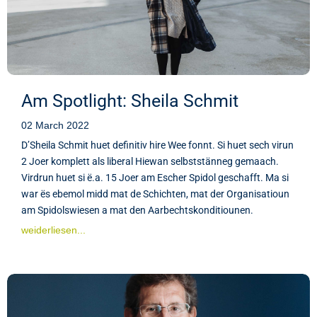
Am Spotlight: Sheila Schmit
02 March 2022
D’Sheila Schmit huet definitiv hire Wee fonnt. Si huet sech virun
2 Joer komplett als liberal Hiewan selbststänneg gemaach.
Virdrun huet si ë.a. 15 Joer am Escher Spidol geschafft. Ma si
war ës ebemol midd mat de Schichten, mat der Organisatioun
am Spidolswiesen a mat den Aarbechtskonditiounen.
weiderliesen...