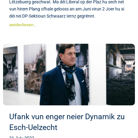
Lëtzebuerg geschwat. Ma déi Liberal op der Plaz hu sech net
vun hirem Plang ofhale gelooss an am Juni virun 2 Joer hu si
déi nei DP-Sektioun Schwaarz Iernz gegrënnt.
weiderliesen...
Ufank vun enger neier Dynamik zu
Esch-Uelzecht
21 July 2022