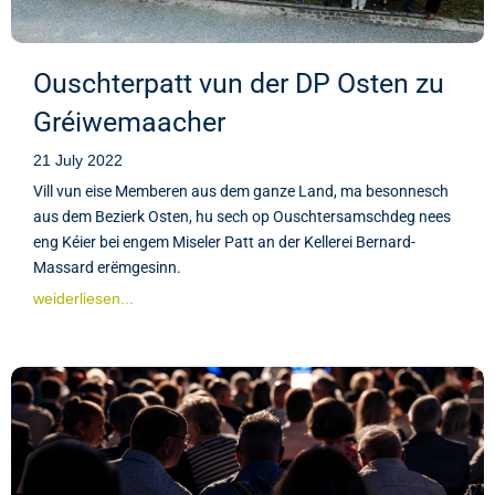
Ouschterpatt vun der DP Osten zu
Gréiwemaacher
21 July 2022
Vill vun eise Memberen aus dem ganze Land, ma besonnesch
aus dem Bezierk Osten, hu sech op Ouschtersamschdeg nees
eng Kéier bei engem Miseler Patt an der Kellerei Bernard-
Massard erëmgesinn.
weiderliesen...