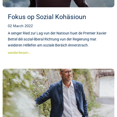
Fokus op Sozial Kohäsioun
02 March 2022
A senger Ried zur Lag vun der Natioun huet de Premier Xavier
Bettel déi sozial-liberal Richtung vun der Regierung mat
weideren Hëllefen am soziale Beräich ënnerstrach.
weiderliesen...