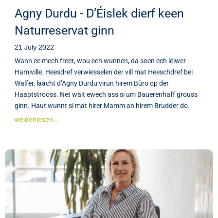
Agny Durdu - D’Éislek dierf keen
Naturreservat ginn
21 July 2022
Wann ee mech freet, wou ech wunnen, da soen ech léiwer
Hamiville. Heesdref verwiesselen der vill mat Heeschdref bei
Walfer, laacht d’Agny Durdu virun hirem Büro op der
Haaptstrooss. Net wäit ewech ass si um Bauerenhaff grouss
ginn. Haut wunnt si mat hirer Mamm an hirem Brudder do.
weiderliesen...