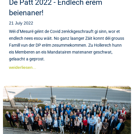
De Patt 2022 - Endlech erëm
beienaner!
21 July 2022
Wéi d’Mesurë géint de Covid zeréckgeschrauft gi sinn, wor et
endlech nees esou wäit. No ganz laanger Zäit konnt déi grouss
Famill vun der DP erëm zesummekommen. Zu Hollerech hunn
eis Memberen an eis Mandatairen matenaner geschwat,
gelaacht a geprost.
weiderliesen...