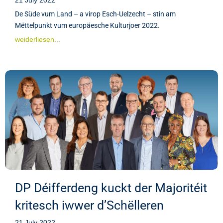
De Süde vum Land – a virop Esch-Uelzecht – stin am
Mëttelpunkt vum europäesche Kulturjoer 2022.
weiderliesen...
DP Déifferdeng kuckt der Majoritéit
kritesch iwwer d’Schëlleren
21 July 2022