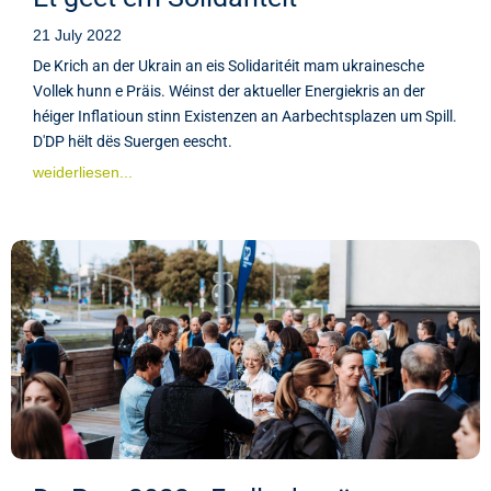
21 July 2022
De Krich an der Ukrain an eis Solidaritéit mam ukrainesche
Vollek hunn e Präis. Wéinst der aktueller Energiekris an der
héiger Inflatioun stinn Existenzen an Aarbechtsplazen um Spill.
D'DP hëlt dës Suergen eescht.
weiderliesen...