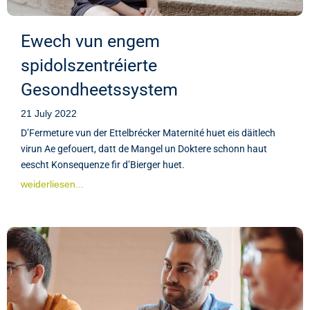
Ewech vun engem
spidolszentréierte
Gesondheetssystem
21 July 2022
D’Fermeture vun der Ettelbrécker Maternité huet eis däitlech
virun Ae gefouert, datt de Mangel un Doktere schonn haut
eescht Konsequenze fir d’Bierger huet.
weiderliesen...