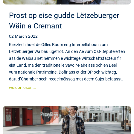
Prost op eise gudde Lëtzebuerger
Wäin a Cremant
02 March 2022
Kierzlech huet de Gilles Baum eng Interpellatioun zum
Lëtzebuerger Wäibau ugefrot. An den Ae vum Ost-Deputéierten
ass de Wäibau net nëmmen e wichtege Wirtschaftsfacteur fir
eist Land, ma den traditionelle Savoir-Faire ass och en Deel
vum nationale Patrimoine. Dofir ass et der DP och wichteg,
datt d’Chamber sech reegelméisseg mat deem Sujet befaasst.
weiderliesen...