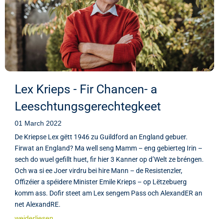
Lex Krieps - Fir Chancen- a
Leeschtungsgerechtegkeet
01 March 2022
De Kriepse Lex gëtt 1946 zu Guildford an England gebuer.
Firwat an England? Ma well seng Mamm – eng gebierteg Irin –
sech do wuel gefillt huet, fir hier 3 Kanner op d’Welt ze bréngen.
Och wa si ee Joer virdru bei hire Mann – de Resistenzler,
Offizéier a spéidere Minister Emile Krieps – op Lëtzebuerg
komm ass. Dofir steet am Lex sengem Pass och AlexandER an
net AlexandRE.
weiderliesen...