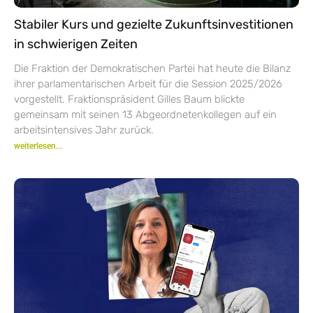
Stabiler Kurs und gezielte Zukunftsinvestitionen
in schwierigen Zeiten
Die Fraktion der Demokratischen Partei hat heute die Bilanz
ihrer parlamentarischen Arbeit für die Session 2025/2026
vorgestellt. Fraktionspräsident Gilles Baum blickte
gemeinsam mit seinen 13 Abgeordnetenkollegen auf ein
arbeitsintensives Jahr zurück.
weiterlesen...