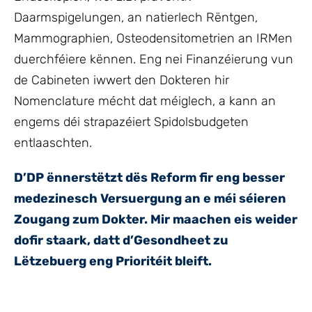
Daarmspigelungen, an natierlech Rëntgen,
Mammographien, Osteodensitometrien an IRMen
duerchféiere kënnen. Eng nei Finanzéierung vun
de Cabineten iwwert den Dokteren hir
Nomenclature mécht dat méiglech, a kann an
engems déi strapazéiert Spidolsbudgeten
entlaaschten.
D’DP ënnerstëtzt dës Reform fir eng besser
medezinesch Versuergung an e méi séieren
Zougang zum Dokter. Mir maachen eis weider
dofir staark, datt d’Gesondheet zu
Lëtzebuerg eng Prioritéit bleift.