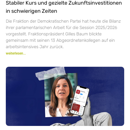
Stabiler Kurs und gezielte Zukunftsinvestitionen
in schwierigen Zeiten
Die Fraktion der Demokratischen Partei hat heute die Bilanz
ihrer parlamentarischen Arbeit für die Session 2025/2026
vorgestellt. Fraktionspräsident Gilles Baum blickte
gemeinsam mit seinen 13 Abgeordnetenkollegen auf ein
arbeitsintensives Jahr zurück.
weiterlesen...