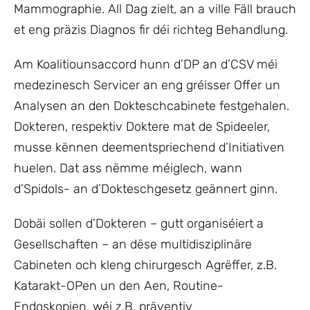
Mammographie. All Dag zielt, an a ville Fäll brauch
et eng präzis Diagnos fir déi richteg Behandlung.
Am Koalitiounsaccord hunn d’DP an d’CSV méi
medezinesch Servicer an eng gréisser Offer un
Analysen an den Dokteschcabinete festgehalen.
Dokteren, respektiv Doktere mat de Spideeler,
musse kënnen deementspriechend d’Initiativen
huelen. Dat ass nëmme méiglech, wann
d’Spidols- an d’Dokteschgesetz geännert ginn.
Dobäi sollen d’Dokteren – gutt organiséiert a
Gesellschaften – an dëse multidisziplinäre
Cabineten och kleng chirurgesch Agrëffer, z.B.
Katarakt-OPen un den Aen, Routine-
Endoskopien, wéi z.B. präventiv