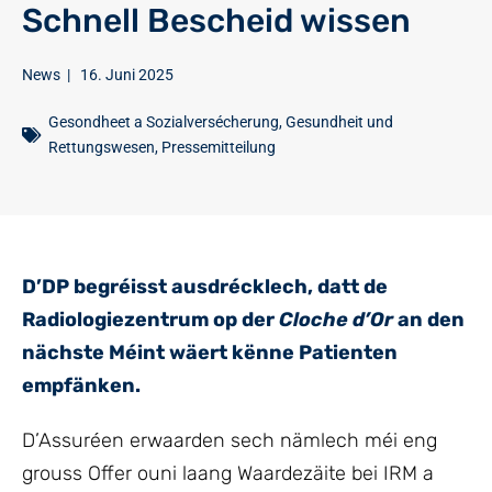
Schnell Bescheid wissen
News
|
16. Juni 2025
Gesondheet a Sozialversécherung
,
Gesundheit und
Rettungswesen
,
Pressemitteilung
D’DP begréisst ausdrécklech, datt de
Radiologiezentrum op der
Cloche d’Or
an den
nächste Méint wäert kënne Patienten
empfänken.
D’Assuréen erwaarden sech nämlech méi eng
grouss Offer ouni laang Waardezäite bei IRM a