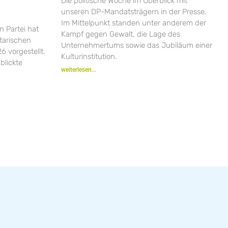
Die politische Woche im Überblick mit
unseren DP-Mandatsträgern in der Presse.
Im Mittelpunkt standen unter anderem der
n Partei hat
Kampf gegen Gewalt, die Lage des
ntarischen
Unternehmertums sowie das Jubiläum einer
6 vorgestellt.
Kulturinstitution.
blickte
weiterlesen...