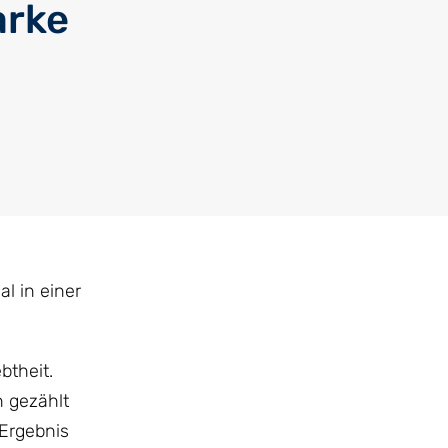
arke
l in einer
btheit.
 gezählt
 Ergebnis