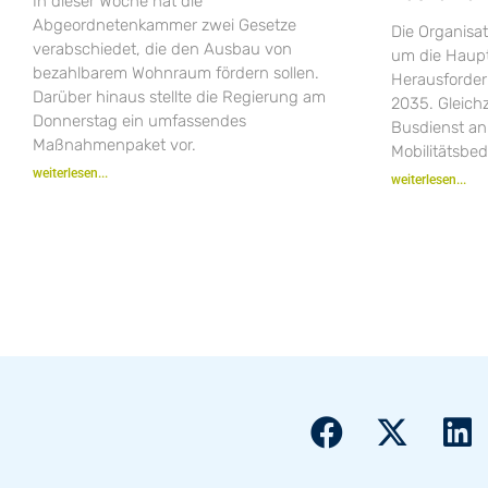
In dieser Woche hat die
Abgeordnetenkammer zwei Gesetze
Die Organisa
verabschiedet, die den Ausbau von
um die Haupt
bezahlbarem Wohnraum fördern sollen.
Herausforder
Darüber hinaus stellte die Regierung am
2035. Gleich
Donnerstag ein umfassendes
Busdienst an
Maßnahmenpaket vor.
Mobilitätsbe
weiterlesen...
weiterlesen...