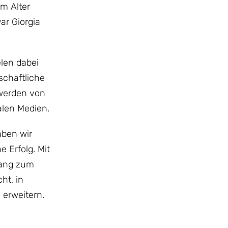
im Alter
ar Giorgia
len dabei
schaftliche
 werden von
alen Medien.
aben wir
 Erfolg. Mit
gang zum
ht, in
 erweitern.