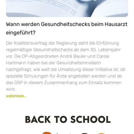
Wann werden Gesundheitschecks beim Hausarzt
eingeführt?
Der Koalitionsvertrag der Regierung sieht die Einführung
regelmäßiger Gesundheitschecks ab dem 30. Lebensjahr
vor. Die DP-Abgeordneten André Bauler und Carole
Hartmann haben bei der Gesundheitsministerin
nachgefragt, wie weit die Umsetzung dieser Initiative ist, ob
spezielle Schulungen für Ärzte angeboten werden und ob
das DSP in diesem Zusammenhang zum Einsatz kommen
wird.
weiterlesen...