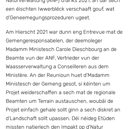
Naturverwaltung (ANF) ufanks 2021, an där sech
een éischten Iwwerbléck verschaaft gouf, wat
d’Geneemegungsprozeduren ugeet.
Am Hierscht 2021 war dunn eng Entrevue mat de
Gemengeresponsabelen, der deemoleger
Madamm Ministesch Carole Dieschbourg an de
Beamte vun der ANF, Vertrieder vun der
Waasserverwaltung a Conseilleren aus dem
Ministère. An der Reunioun huet d’Madamm
Ministesch der Gemeng gesot, si kéinten um
Projet weiderschaffen a sech mat de regionale
Beamten um Terrain austauschen, woubäi de
Projet einfach gehale sollt ginn a sech diskret an
d’Landschaft sollt upassen. Déi néideg Etüden
missten natierlech den Impakt op d’Natur