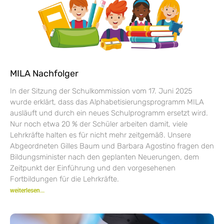
MILA Nachfolger
In der Sitzung der Schulkommission vom 17. Juni 2025
wurde erklärt, dass das Alphabetisierungsprogramm MILA
ausläuft und durch ein neues Schulprogramm ersetzt wird.
Nur noch etwa 20 % der Schüler arbeiten damit, viele
Lehrkräfte halten es für nicht mehr zeitgemäß. Unsere
Abgeordneten Gilles Baum und Barbara Agostino fragen den
Bildungsminister nach den geplanten Neuerungen, dem
Zeitpunkt der Einführung und den vorgesehenen
Fortbildungen für die Lehrkräfte.
weiterlesen...