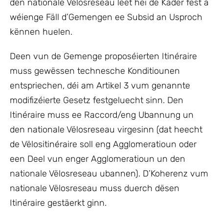
den nationale Vëlosreseau leet hei de Kader fest a
wéienge Fäll d’Gemengen ee Subsid an Usproch
kënnen huelen.
Deen vun de Gemenge proposéierten Itinéraire
muss gewëssen technesche Konditiounen
entspriechen, déi am Artikel 3 vum genannte
modifizéierte Gesetz festgeluecht sinn. Den
Itinéraire muss ee Raccord/eng Ubannung un
den nationale Vëlosreseau virgesinn (dat heecht
de Vëlositinéraire soll eng Agglomeratioun oder
een Deel vun enger Agglomeratioun un den
nationale Vëlosreseau ubannen). D’Koherenz vum
nationale Vëlosreseau muss duerch dësen
Itinéraire gestäerkt ginn.