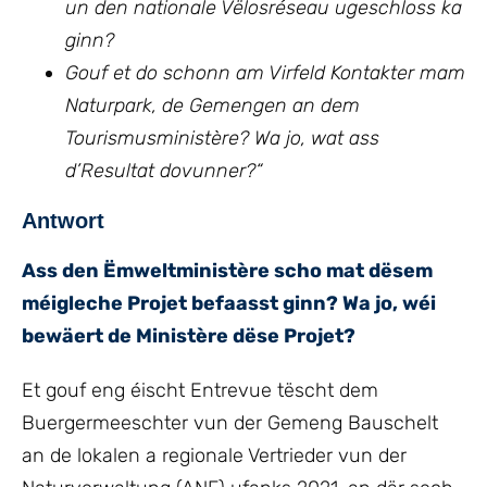
un den nationale Vëlosréseau ugeschloss ka
ginn?
Gouf et do schonn am Virfeld Kontakter mam
Naturpark, de Gemengen an dem
Tourismusministère? Wa jo, wat ass
d’Resultat dovunner?
“
Antwort
Ass den Ëmweltministère scho mat dësem
méigleche Projet befaasst ginn? Wa jo, wéi
bewäert de Ministère dëse Projet?
Et gouf eng éischt Entrevue tëscht dem
Buergermeeschter vun der Gemeng Bauschelt
an de lokalen a regionale Vertrieder vun der