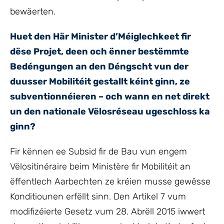
bewäerten.
Huet den Här Minister d’Méiglechkeet fir
dëse Projet, deen och ënner bestëmmte
Bedéngungen an den Déngscht vun der
duusser Mobilitéit gestallt kéint ginn, ze
subventionnéieren – och wann en net direkt
un den nationale Vëlosréseau ugeschloss ka
ginn?
Fir kënnen ee Subsid fir de Bau vun engem
Vëlositinéraire beim Ministère fir Mobilitéit an
ëffentlech Aarbechten ze kréien musse gewësse
Konditiounen erfëllt sinn. Den Artikel 7 vum
modifizéierte Gesetz vum 28. Abrëll 2015 iwwert