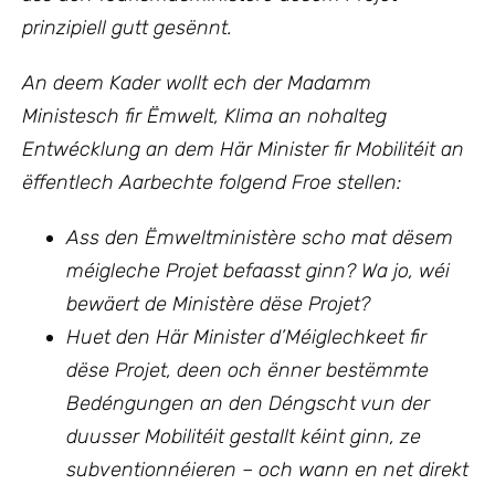
prinzipiell gutt gesënnt.
An deem Kader wollt ech
der Madamm
Ministesch fir Ëmwelt, Klima an nohalteg
Entwécklung
an dem Här Minister fir Mobilitéit an
ëffentlech Aarbechte folgend Froe stellen:
Ass den Ëmweltministère scho mat dësem
méigleche Projet befaasst ginn? Wa jo, wéi
bewäert de Ministère dëse Projet?
Huet den Här Minister d’Méiglechkeet fir
dëse Projet, deen och ënner bestëmmte
Bedéngungen an den Déngscht vun der
duusser Mobilitéit gestallt kéint ginn, ze
subventionnéieren – och wann en net direkt