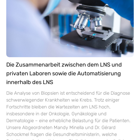
Die Zusammenarbeit zwischen dem LNS und
privaten Laboren sowie die Automatisierung
innerhalb des LNS
Die Analyse von Biopsien ist entscheidend für die Diagnose
schwerwiegender Krankheiten wie Krebs. Trotz einiger
Fortschritte bleiben die Wartezeiten am LNS hoch,
insbesondere in der Onkologie, Gynäkologie und
Dermatologie – eine erhebliche Belastung für die Patienten.
Unsere Abgeordneten Mandy Minella und Dr. Gérard
Schockmel fragen die Gesundheitsministerin, welche