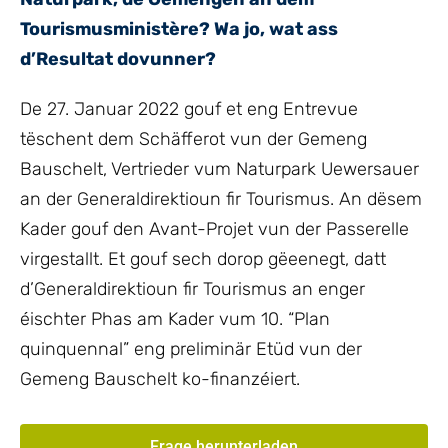
Tourismusministère? Wa jo, wat ass
d’Resultat dovunner?
De 27. Januar 2022 gouf et eng Entrevue
tëschent dem Schäfferot vun der Gemeng
Bauschelt, Vertrieder vum Naturpark Uewersauer
an der Generaldirektioun fir Tourismus. An dësem
Kader gouf den Avant-Projet vun der Passerelle
virgestallt. Et gouf sech dorop gëeenegt, datt
d’Generaldirektioun fir Tourismus an enger
éischter Phas am Kader vum 10. “Plan
quinquennal” eng preliminär Etüd vun der
Gemeng Bauschelt ko-finanzéiert.
Frage herunterladen