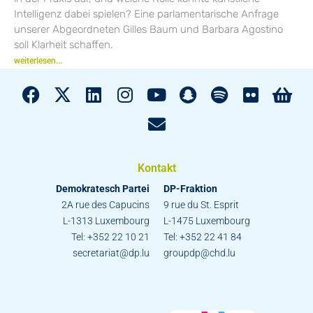
Intelligenz dabei spielen? Eine parlamentarische Anfrage
unserer Abgeordneten Gilles Baum und Barbara Agostino
soll Klarheit schaffen.
weiterlesen...
Kontakt
Demokratesch Partei
DP-Fraktion
2A rue des Capucins
9 rue du St. Esprit
L-1313 Luxembourg
L-1475 Luxembourg
Tel: +352 22 10 21
Tel: +352 22 41 84
secretariat@dp.lu
groupdp@chd.lu