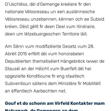
D’Uschlëss, déi d’Gemenge kreéiere fir den
nationale Vëlosreseau un een auslännesche
Vëlosreseau unzebannen, kënnen och ee Subsid
kréien. Dëst gëllt fir deen Deel vum Itinéraire,
deen um lëtzebuergeschen Territoire läit.
Am Sënn vum modifizéierte Gesetz vum 28.
Abrëll 2015 erfëllt déi vum honorabelen
Deputéierten thematiséiert Hängebréck iwwer de
Stauséi an der Héicht vum Buerfelt déi hei
opgezielte Konditioune fir eng staatlech
Subventioun säitens dem Ministère fir Mobilitéit
an ëffentlech Aarbechten net.
Gouf et do schonn am Virfeld Kontakter mam
Naturpark, de Gemengen an dem