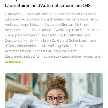
Laboratoiren an d’Automatisatioun am LNS
D’Analyse vu Biopsien spillt eng entscheedend Roll beim
Erkennen vu schwéiere Krankheeten wéi dem Kriibs. Trotz
Verbesserunge bleiwen d’Waardezäiten am LNS héich,
besonnesch an der Onkologie, Gynäkologie an Dermatologie
– eng psychologesch Belaaschtung fir Patienten. Eid
Deputéiert Mandy Minella an Dr. Gérard Schockmel froen
d’Gesondheetsministesch, wéi eng Schrëtt fir méi
Automatisatioun, Digitaliséierung a méiglech
Zesummenaarbechte mat privaten Laboratoiren virgesi sinn.
weiderliesen...