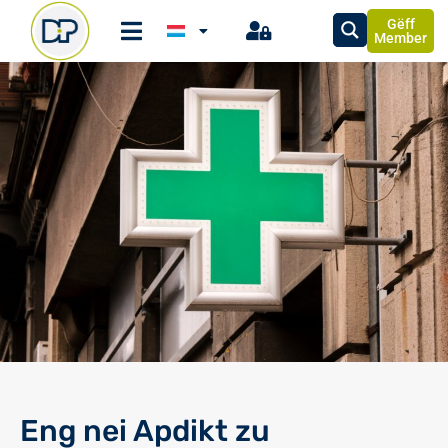
Gëff
Member
Eng nei Apdikt zu