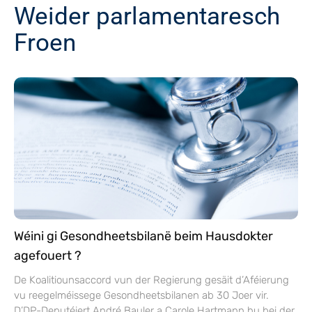
Weider parlamentaresch
Froen
Wéini gi Gesondheetsbilanë beim Hausdokter
agefouert ?
De Koalitiounsaccord vun der Regierung gesäit d’Aféierung
vu reegelméissege Gesondheetsbilanen ab 30 Joer vir.
D’DP-Deputéiert André Bauler a Carole Hartmann hu bei der