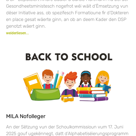
Gesondheetsministesch nogefrot wéi wäit d’Ëmsetzung vun
dëser Initiative ass, ob spezifesch Formatioune fir d’Dokteren
en place gesat wäerte ginn, an ob an deem Kader den DSP
genotzt wäert ginn.
weiderliesen...
MILA Nofolleger
An der Sëtzung vun der Schoulkommissioun vum 17. Juni
2025 gouf ugekënnegt, datt d’Alphabetiséierungsprogramm