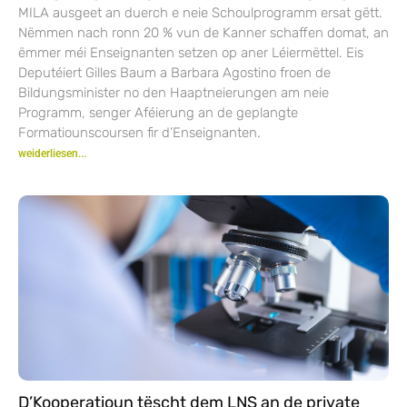
MILA ausgeet an duerch e neie Schoulprogramm ersat gëtt.
Nëmmen nach ronn 20 % vun de Kanner schaffen domat, an
ëmmer méi Enseignanten setzen op aner Léiermëttel. Eis
Deputéiert Gilles Baum a Barbara Agostino froen de
Bildungsminister no den Haaptneierungen am neie
Programm, senger Aféierung an de geplangte
Formatiounscoursen fir d’Enseignanten.
weiderliesen...
D’Kooperatioun tëscht dem LNS an de private