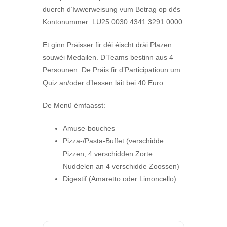
duerch d’Iwwerweisung vum Betrag op dës
Kontonummer: LU25 0030 4341 3291 0000.
Et ginn Präisser fir déi éischt dräi Plazen
souwéi Medailen. D’Teams bestinn aus 4
Persounen. De Präis fir d’Participatioun um
Quiz an/oder d’Iessen läit bei 40 Euro.
De Menü ëmfaasst:
Amuse-bouches
Pizza-/Pasta-Buffet (verschidde
Pizzen, 4 verschidden Zorte
Nuddelen an 4 verschidde Zoossen)
Digestif (Amaretto oder Limoncello)