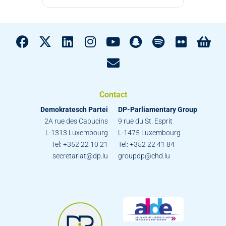
Contact
Demokratesch Partei
DP-Parliamentary Group
2A rue des Capucins
9 rue du St. Esprit
L-1313 Luxembourg
L-1475 Luxembourg
Tel: +352 22 10 21
Tel: +352 22 41 84
secretariat@dp.lu
groupdp@chd.lu