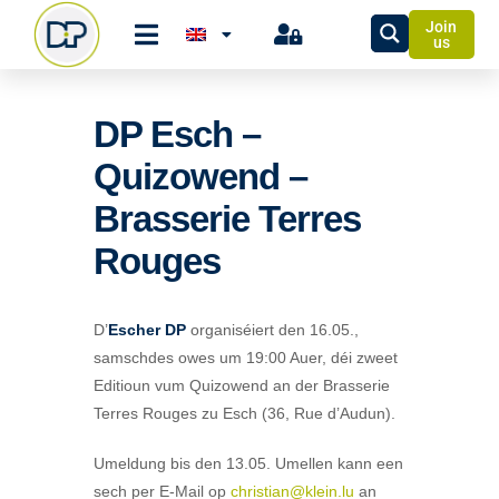
Join
us
DP Esch –
Quizowend –
Brasserie Terres
Rouges
D’
Escher DP
organiséiert den 16.05.,
samschdes owes um 19:00 Auer, déi zweet
Editioun vum Quizowend an der Brasserie
Terres Rouges zu Esch (36, Rue d’Audun).
Umeldung bis den 13.05. Umellen kann een
sech per E-Mail op
christian@klein.lu
an