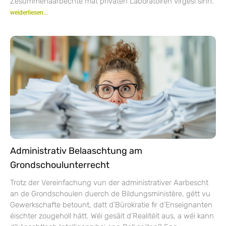
Zesummenaarbechte mat privaten Laboratoiren virgesi sinn.
weiderliesen...
Administrativ Belaaschtung am
Grondschoulunterrecht
Trotz der Vereinfachung vun der administrativer Aarbescht
an de Grondschoulen duerch de Bildungsministère, gëtt vu
Gewerkschafte betount, datt d’Bürokratie fir d’Enseignanten
éischter zougeholl hätt. Wéi gesäit d’Realitéit aus, a wéi kann