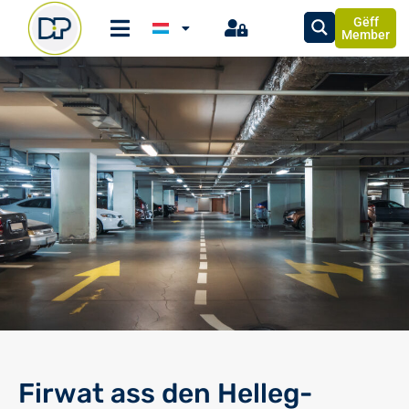
Gëff
Member
Firwat ass den Helleg-