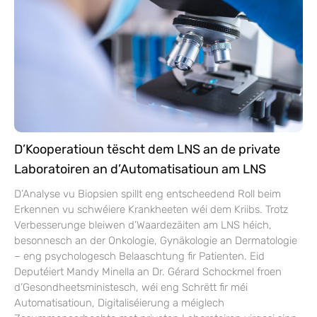
D’Kooperatioun tëscht dem LNS an de private
Laboratoiren an d’Automatisatioun am LNS
D’Analyse vu Biopsien spillt eng entscheedend Roll beim
Erkennen vu schwéiere Krankheeten wéi dem Kriibs. Trotz
Verbesserunge bleiwen d’Waardezäiten am LNS héich,
besonnesch an der Onkologie, Gynäkologie an Dermatologie
– eng psychologesch Belaaschtung fir Patienten. Eid
Deputéiert Mandy Minella an Dr. Gérard Schockmel froen
d’Gesondheetsministesch, wéi eng Schrëtt fir méi
Automatisatioun, Digitaliséierung a méiglech