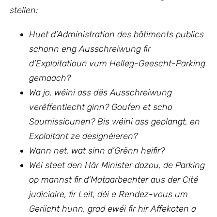
stellen:
Huet d’Administration des bâtiments publics
schonn eng Ausschreiwung fir
d’Exploitatioun vum Helleg-Geescht-Parking
gemaach?
Wa jo, wéini ass dës Ausschreiwung
verëffentlecht ginn? Goufen et scho
Soumissiounen? Bis wéini ass geplangt, en
Exploitant ze designéieren?
Wann net, wat sinn d’Grënn heifir?
Wéi steet den Här Minister dozou, de Parking
op mannst fir d’Mataarbechter aus der Cité
judiciaire, fir Leit, déi e Rendez-vous um
Geriicht hunn, grad ewéi fir hir Affekoten a