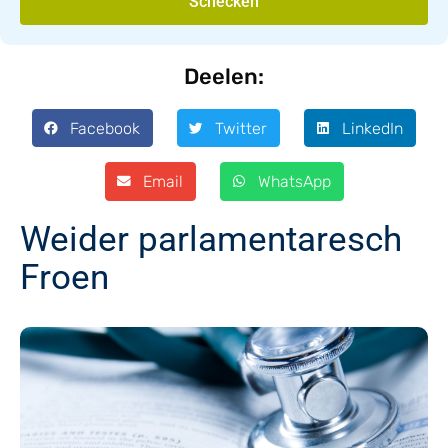
Schécken
Deelen:
Facebook
Twitter
LinkedIn
Email
WhatsApp
Weider parlamentaresch
Froen