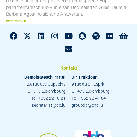
d’kënschtlech Intelligenz hei eng Roll spillen? Eng
parlamentaresch Fro vun eisen Deputéierten Gilles Baum a
Barbara Agostino sicht no Äntwerten.
weiderliesen...
Kontakt
Demokratesch Partei
DP-Fraktioun
2A rue des Capucins
9 rue du St. Esprit
L-1313 Luxembourg
L-1475 Luxembourg
Tel: +352 22 10 21
Tel: +352 22 41 84
secretariat@dp.lu
groupdp@chd.lu