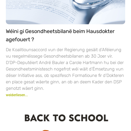
Wéini gi Gesondheetsbilanë beim Hausdokter
agefouert ?
De Koalitiounsaccord vun der Regierung gesäit d’Aféierung
vu reegelméissege Gesondheetsbilanen ab 30 Joer vir.
D’DP-Deputéiert André Bauler a Carole Hartmann hu bei der
Gesondheetsministesch nogefrot wéi wäit d’Ëmsetzung vun
dëser Initiative ass, ob spezifesch Formatioune fir d’Dokteren
en place gesat wäerte ginn, an ob an deem Kader den DSP
genotzt wäert ginn.
weiderliesen...