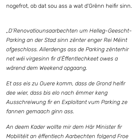
nogefrot, ob dat sou ass a wat d'Grënn heifir sinn.
„D’Renovatiounsaarbechten um Helleg-Geescht-
Parking an der Stad sinn zënter enger Rei Méint
ofgeschloss. Allerdengs ass de Parking zënterhir
net wéi virgesinn fir d’Ëffentlechkeet owes a
wärend dem Weekend opgaang.
Et ass eis zu Ouere komm, dass de Grond heifir
dee wier, dass bis elo nach ëmmer keng
Ausschreiwung fir en Exploitant vum Parking ze
fannen gemaach ginn ass.
An deem Kader wollte mir
dem Här Minister fir
Mobilitéit an ëffentlech Aarbechten
folgend Froe