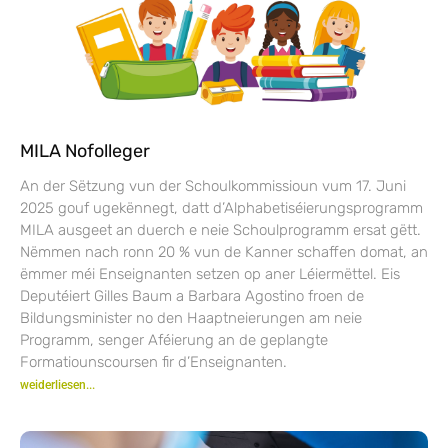
MILA Nofolleger
An der Sëtzung vun der Schoulkommissioun vum 17. Juni
2025 gouf ugekënnegt, datt d’Alphabetiséierungsprogramm
MILA ausgeet an duerch e neie Schoulprogramm ersat gëtt.
Nëmmen nach ronn 20 % vun de Kanner schaffen domat, an
ëmmer méi Enseignanten setzen op aner Léiermëttel. Eis
Deputéiert Gilles Baum a Barbara Agostino froen de
Bildungsminister no den Haaptneierungen am neie
Programm, senger Aféierung an de geplangte
Formatiounscoursen fir d’Enseignanten.
weiderliesen...