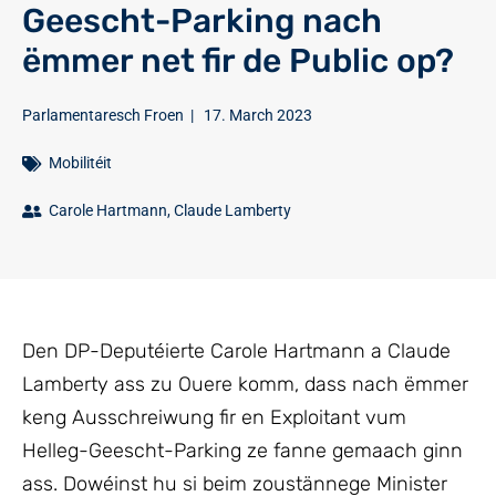
Geescht-Parking nach
ëmmer net fir de Public op?
Parlamentaresch Froen
|
17. March 2023
Mobilitéit
Carole Hartmann
,
Claude Lamberty
Den DP-Deputéierte Carole Hartmann a Claude
Lamberty ass zu Ouere komm, dass nach ëmmer
keng Ausschreiwung fir en Exploitant vum
Helleg-Geescht-Parking ze fanne gemaach ginn
ass. Dowéinst hu si beim zoustännege Minister