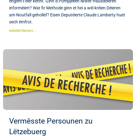
engem Feier kennt. Ginn d’Pompjeeën iwwer Hausdéieren
informéiert? Wat fir Methode ginn et hei a wéi kréien Déieren
am Noutfall gehollef? Eisen Deputéierte Claude Lamberty huet
sech ëmfrot.
weiderliesen...
Vermësste Persounen zu
Lëtzebuerg