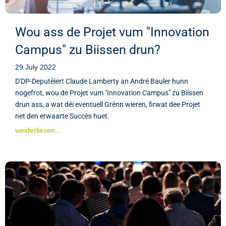
Wou ass de Projet vum "Innovation
Campus" zu Biissen drun?
29 July 2022
D'DP-Deputéiert Claude Lamberty an André Bauler hunn
nogefrot, wou de Projet vum "Innovation Campus" zu Biissen
drun ass, a wat déi eventuell Grënn wieren, firwat dee Projet
net den erwaarte Succès huet.
weiderliesen...