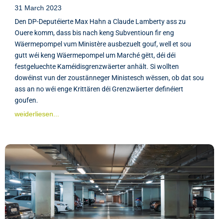
31 March 2023
Den DP-Deputéierte Max Hahn a Claude Lamberty ass zu
Ouere komm, dass bis nach keng Subventioun fir eng
Wäermepompel vum Ministère ausbezuelt gouf, well et sou
gutt wéi keng Wäermepompel um Marché gëtt, déi déi
festgeluechte Kaméidisgrenzwäerter anhält. Si wollten
dowéinst vun der zoustänneger Ministesch wëssen, ob dat sou
ass an no wéi enge Krittären déi Grenzwäerter definéiert
goufen.
weiderliesen...