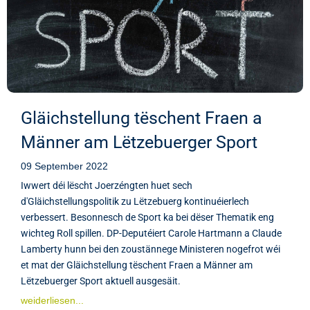
Gläichstellung tëschent Fraen a
Männer am Lëtzebuerger Sport
09 September 2022
Iwwert déi lëscht Joerzéngten huet sech
d'Gläichstellungspolitik zu Lëtzebuerg kontinuéierlech
verbessert. Besonnesch de Sport ka bei dëser Thematik eng
wichteg Roll spillen. DP-Deputéiert Carole Hartmann a Claude
Lamberty hunn bei den zoustännege Ministeren nogefrot wéi
et mat der Gläichstellung tëschent Fraen a Männer am
Lëtzebuerger Sport aktuell ausgesäit.
weiderliesen...