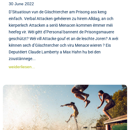
30 June 2022
D’Situatioun vun de Giischtercher am Prisong ass keng
einfach. Verbal Attacken gehéieren zu hirem Alldag, an och
kierperlech Attacken a seriö Menacen kommen ëmmer méi
heefeg vir. Wéi gëtt d’Personal bannent de Prisongsmauere
geschützt? Wéi vill Attacke gouf et an de leschte Joren? A wéi
kënnen sech d’Giischtercher och viru Menace wieren ? Eis
Deputéiert Claude Lamberty a Max Hahn hu bei den
zoustännege...
weiderliesen...