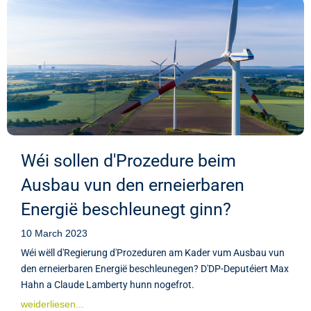
Wéi sollen d'Prozedure beim
Ausbau vun den erneierbaren
Energië beschleunegt ginn?
10 March 2023
Wéi wëll d'Regierung d'Prozeduren am Kader vum Ausbau vun
den erneierbaren Energië beschleunegen? D'DP-Deputéiert Max
Hahn a Claude Lamberty hunn nogefrot.
weiderliesen...