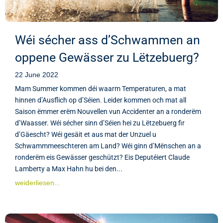
Wéi sécher ass d’Schwammen an
oppene Gewässer zu Lëtzebuerg?
22 June 2022
Mam Summer kommen déi waarm Temperaturen, a mat
hinnen d’Ausflich op d’Séien. Leider kommen och mat all
Saison ëmmer erëm Nouvellen vun Accidenter an a ronderëm
d’Waasser. Wéi sécher sinn d’Séien hei zu Lëtzebuerg fir
d’Gäescht? Wéi gesäit et aus mat der Unzuel u
Schwammmeeschteren am Land? Wéi ginn d’Mënschen an a
ronderëm eis Gewässer geschützt? Eis Deputéiert Claude
Lamberty a Max Hahn hu bei den...
weiderliesen...