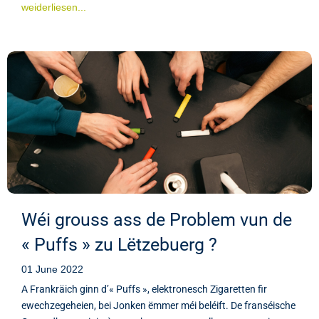
weiderliesen...
Wéi grouss ass de Problem vun de
« Puffs » zu Lëtzebuerg ?
01 June 2022
A Frankräich ginn d’« Puffs », elektronesch Zigaretten fir
ewechzegeheien, bei Jonken ëmmer méi beléift. De franséische