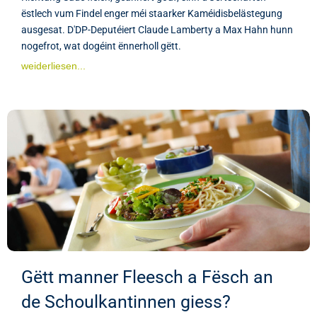
ëstlech vum Findel enger méi staarker Kaméidisbelästegung
ausgesat. D'DP-Deputéiert Claude Lamberty a Max Hahn hunn
nogefrot, wat dogéint ënnerholl gëtt.
weiderliesen...
Gëtt manner Fleesch a Fësch an
de Schoulkantinnen giess?