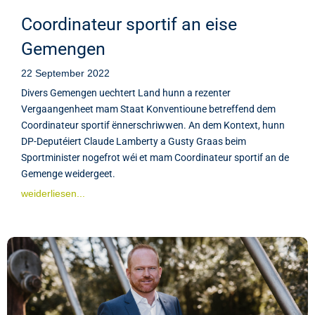
Coordinateur sportif an eise
Gemengen
22 September 2022
Divers Gemengen uechtert Land hunn a rezenter
Vergaangenheet mam Staat Konventioune betreffend dem
Coordinateur sportif ënnerschriwwen. An dem Kontext, hunn
DP-Deputéiert Claude Lamberty a Gusty Graas beim
Sportminister nogefrot wéi et mam Coordinateur sportif an de
Gemenge weidergeet.
weiderliesen...