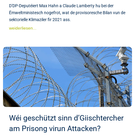
D'DP-Deputéiert Max Hahn a Claude Lamberty hu bei der
Ëmweltministesch nogefrot, wat de provisoresche Bilan vun de
sektorielle Klimaziler fir 2021 ass.
weiderliesen...
Wéi geschützt sinn d’Giischtercher
am Prisong virun Attacken?