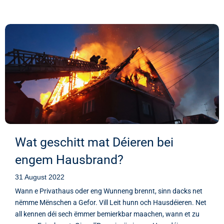
Wat geschitt mat Déieren bei
engem Hausbrand?
31 August 2022
Wann e Privathaus oder eng Wunneng brennt, sinn dacks net
nëmme Mënschen a Gefor. Vill Leit hunn och Hausdéieren. Net
all kennen déi sech ëmmer bemierkbar maachen, wann et zu