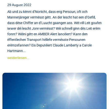
29 August 2022
Ab und zu kënnt d’Noriicht, dass eng Persoun, oft och
Mannerjäreger vermësst gëtt. An der lescht hat een d’Gefill,
dass dëse Chiffer an d’Luucht gaangen ass. Wéi vill Leit goufen
iwwer déi lescht Jore vermësst? Wéi schnell ginn dës Leit erëm
fonnt? Wéini gëtt en AMBER Alert lancéiert? Kann den
ëffentlechen Transport hëllefe vermësste Persounen
erëmzefannen? Eis Deputéiert Claude Lamberty a Carole
Hartmann...
weiderliesen...