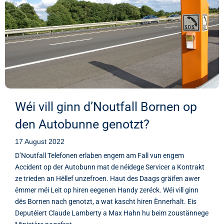
Wéi vill ginn d’Noutfall Bornen op
den Autobunne genotzt?
17 August 2022
D’Noutfall Telefonen erlaben engem am Fall vun engem
Accident op der Autobunn mat de néidege Servicer a Kontrakt
ze trieden an Hëllef unzefroen. Haut des Daags gräifen awer
ëmmer méi Leit op hiren eegenen Handy zeréck. Wéi vill ginn
dës Bornen nach genotzt, a wat kascht hiren Ënnerhalt. Eis
Deputéiert Claude Lamberty a Max Hahn hu beim zoustännege