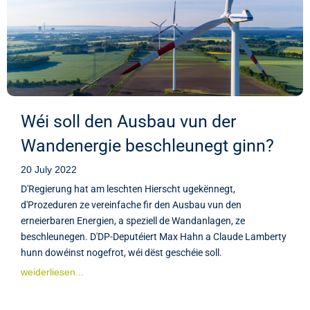
Wéi soll den Ausbau vun der
Wandenergie beschleunegt ginn?
20 July 2022
D'Regierung hat am leschten Hierscht ugekënnegt,
d'Prozeduren ze vereinfache fir den Ausbau vun den
erneierbaren Energien, a speziell de Wandanlagen, ze
beschleunegen. D'DP-Deputéiert Max Hahn a Claude Lamberty
hunn dowéinst nogefrot, wéi dëst geschéie soll.
weiderliesen...