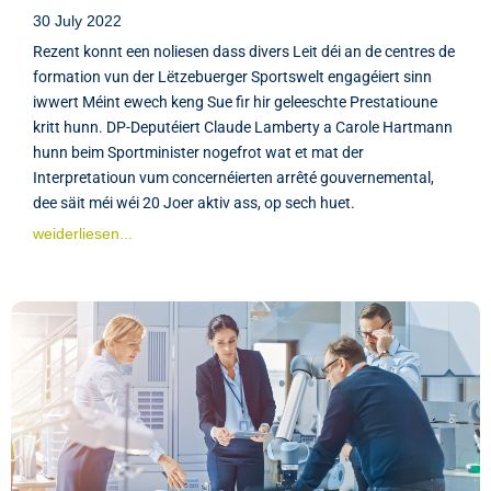
30 July 2022
Rezent konnt een noliesen dass divers Leit déi an de centres de
formation vun der Lëtzebuerger Sportswelt engagéiert sinn
iwwert Méint ewech keng Sue fir hir geleeschte Prestatioune
kritt hunn. DP-Deputéiert Claude Lamberty a Carole Hartmann
hunn beim Sportminister nogefrot wat et mat der
Interpretatioun vum concernéierten arrêté gouvernemental,
dee säit méi wéi 20 Joer aktiv ass, op sech huet.
weiderliesen...