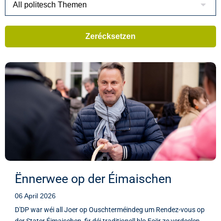
Ënnerwee op der Éimaischen
06 April 2026
D'DP war wéi all Joer op Ouschterméindeg um Rendez-vous op
der Stater Éimaischen, fir déi traditionell blo Eeër ze verdeelen.