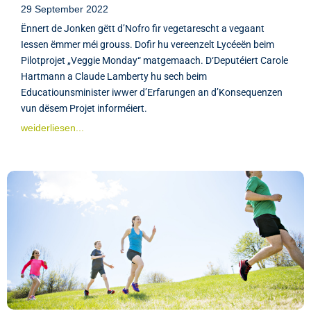
29 September 2022
Ënnert de Jonken gëtt d’Nofro fir vegetarescht a vegaant
Iessen ëmmer méi grouss. Dofir hu vereenzelt Lycéeën beim
Pilotprojet „Veggie Monday“ matgemaach. D‘Deputéiert Carole
Hartmann a Claude Lamberty hu sech beim
Educatiounsminister iwwer d’Erfarungen an d’Konsequenzen
vun dësem Projet informéiert.
weiderliesen...