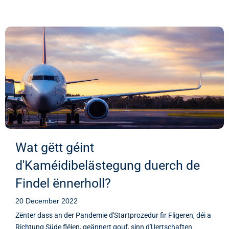
Wat gëtt géint
d'Kaméidibelästegung duerch de
Findel ënnerholl?
20 December 2022
Zënter dass an der Pandemie d'Startprozedur fir Fligeren, déi a
Richtung Süde fléien, geännert gouf, sinn d'Uertschaften