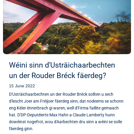
Wéini sinn d'Usträichaarbechten
un der Rouder Bréck fäerdeg?
15 June 2022
D'Usträichaarbechten un der Rouder Bréck sollten u sech
d'lescht Joer am Fréijoer fäerdeg sinn, dat nodeems se schonn
eng Kéier ënnerbrach gi waren, well d'Firma faillite gemaach
hat. D'DP-Deputéierte Max Hahn a Claude Lamberty hunn
dowéinst nogefrot, wou d'Aarbechten dru sinn a wéini se solle
fäerdeg ginn.