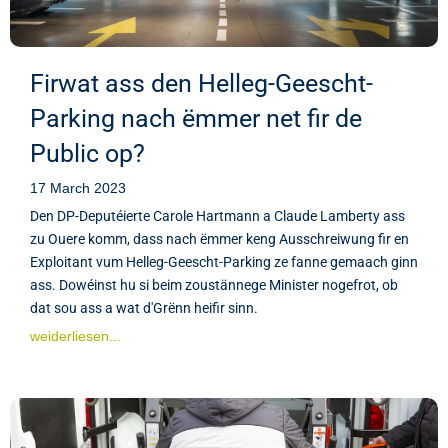
Firwat ass den Helleg-Geescht-
Parking nach ëmmer net fir de
Public op?
17 March 2023
Den DP-Deputéierte Carole Hartmann a Claude Lamberty ass
zu Ouere komm, dass nach ëmmer keng Ausschreiwung fir en
Exploitant vum Helleg-Geescht-Parking ze fanne gemaach ginn
ass. Dowéinst hu si beim zoustännege Minister nogefrot, ob
dat sou ass a wat d'Grënn heifir sinn.
weiderliesen...