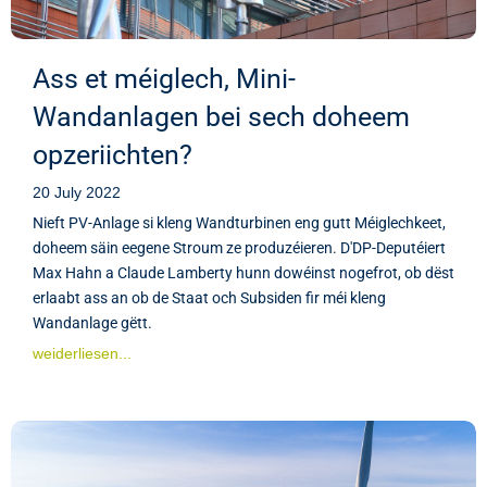
Ass et méiglech, Mini-
Wandanlagen bei sech doheem
opzeriichten?
20 July 2022
Nieft PV-Anlage si kleng Wandturbinen eng gutt Méiglechkeet,
doheem säin eegene Stroum ze produzéieren. D'DP-Deputéiert
Max Hahn a Claude Lamberty hunn dowéinst nogefrot, ob dëst
erlaabt ass an ob de Staat och Subsiden fir méi kleng
Wandanlage gëtt.
weiderliesen...