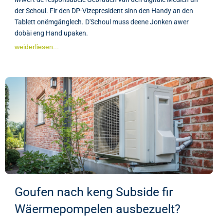
der Schoul. Fir den DP-Vizepresident sinn den Handy an den
Tablett onëmgänglech. D'Schoul muss deene Jonken awer
dobäi eng Hand upaken.
weiderliesen...
Goufen nach keng Subside fir
Wäermepompelen ausbezuelt?