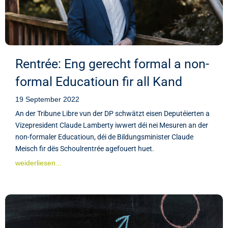
Rentrée: Eng gerecht formal a non-
formal Educatioun fir all Kand
19 September 2022
An der Tribune Libre vun der DP schwätzt eisen Deputéierten a
Vizepresident Claude Lamberty iwwert déi nei Mesuren an der
non-formaler Educatioun, déi de Bildungsminister Claude
Meisch fir dës Schoulrentrée agefouert huet.
weiderliesen...