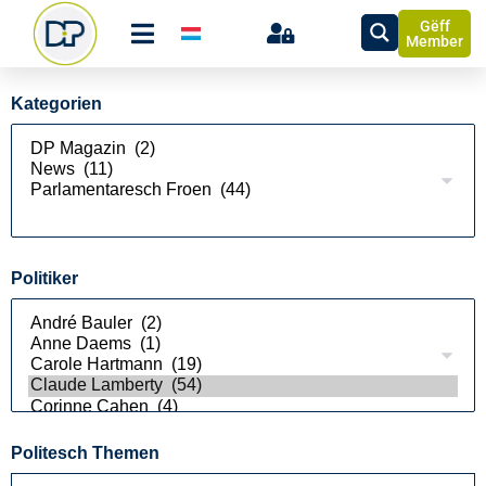
Gëff
Member
Kategorien
Politiker
Politesch Themen