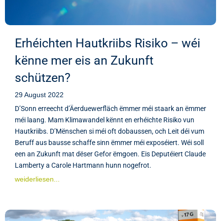
Erhéichten Hautkriibs Risiko – wéi
kënne mer eis an Zukunft
schützen?
29 August 2022
D’Sonn erreecht d’Äerduewerfläch ëmmer méi staark an ëmmer
méi laang. Mam Klimawandel kënnt en erhéichte Risiko vun
Hautkriibs. D’Mënschen si méi oft dobaussen, och Leit déi vum
Beruff aus bausse schaffe sinn ëmmer méi exposéiert. Wéi soll
een an Zukunft mat dëser Gefor ëmgoen. Eis Deputéiert Claude
Lamberty a Carole Hartmann hunn nogefrot.
weiderliesen...