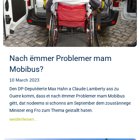
Nach ëmmer Problemer mam
Mobibus?
10 March 2023
Den DP-Deputéierte Max Hahn a Claude Lamberty ass zu
Ouere komm, dass et nach ëmmer Problemer mam Mobibus
gëtt, dat nodeems si schonns am September dem zoustännege
Minister eng Fro zum Thema gestallt haten.
weiderliesen...