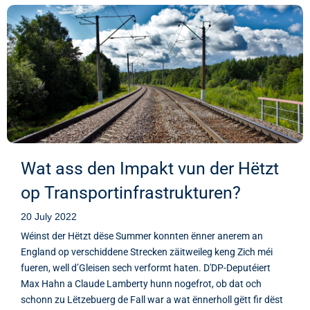
Wat ass den Impakt vun der Hëtzt
op Transportinfrastrukturen?
20 July 2022
Wéinst der Hëtzt dëse Summer konnten ënner anerem an
England op verschiddene Strecken zäitweileg keng Zich méi
fueren, well d’Gleisen sech verformt haten. D'DP-Deputéiert
Max Hahn a Claude Lamberty hunn nogefrot, ob dat och
schonn zu Lëtzebuerg de Fall war a wat ënnerholl gëtt fir dëst