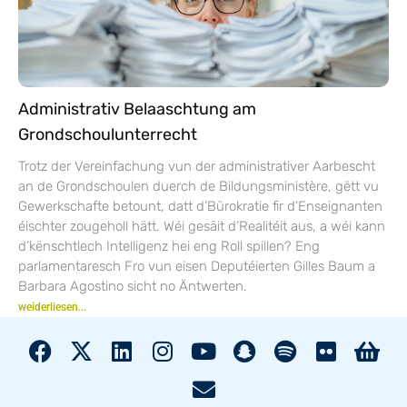
Administrativ Belaaschtung am
Grondschoulunterrecht
Trotz der Vereinfachung vun der administrativer Aarbescht
an de Grondschoulen duerch de Bildungsministère, gëtt vu
Gewerkschafte betount, datt d’Bürokratie fir d’Enseignanten
éischter zougeholl hätt. Wéi gesäit d’Realitéit aus, a wéi kann
d’kënschtlech Intelligenz hei eng Roll spillen? Eng
parlamentaresch Fro vun eisen Deputéierten Gilles Baum a
Barbara Agostino sicht no Äntwerten.
weiderliesen...