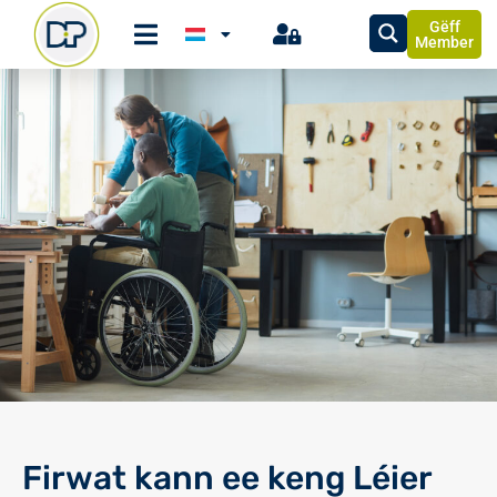
Gëff
Member
Firwat kann ee keng Léier