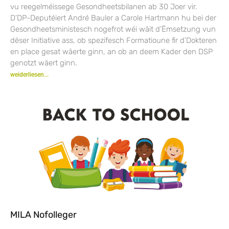
vu reegelméissege Gesondheetsbilanen ab 30 Joer vir.
D’DP-Deputéiert André Bauler a Carole Hartmann hu bei der
Gesondheetsministesch nogefrot wéi wäit d’Ëmsetzung vun
dëser Initiative ass, ob spezifesch Formatioune fir d’Dokteren
en place gesat wäerte ginn, an ob an deem Kader den DSP
genotzt wäert ginn.
weiderliesen...
MILA Nofolleger