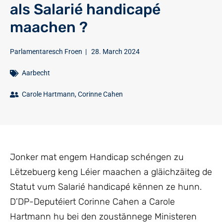
als Salarié handicapé
maachen ?
Parlamentaresch Froen
|
28. March 2024
Aarbecht
Carole Hartmann
,
Corinne Cahen
Jonker mat engem Handicap schéngen zu
Lëtzebuerg keng Léier maachen a gläichzäiteg de
Statut vum Salarié handicapé kënnen ze hunn.
D’DP-Deputéiert Corinne Cahen a Carole
Hartmann hu bei den zoustännege Ministeren