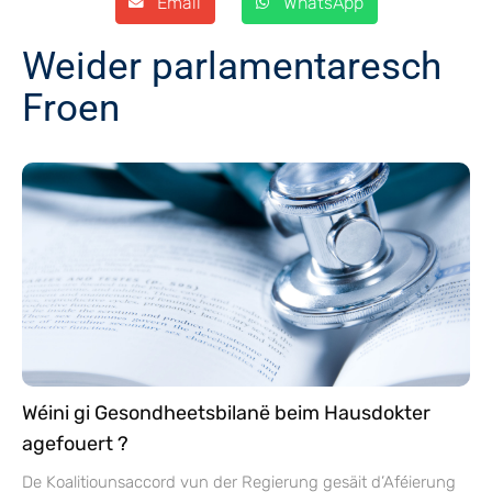
Email
WhatsApp
Weider parlamentaresch
Froen
Wéini gi Gesondheetsbilanë beim Hausdokter
agefouert ?
De Koalitiounsaccord vun der Regierung gesäit d’Aféierung