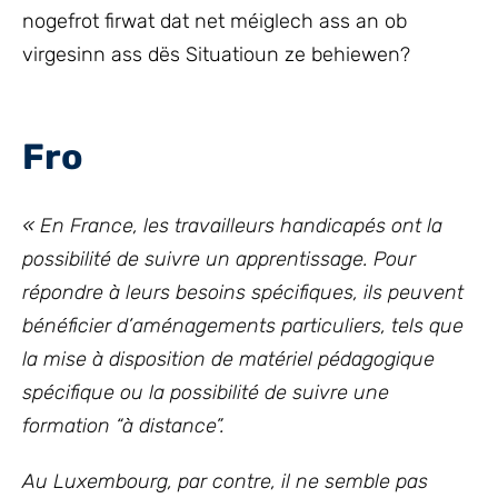
nogefrot firwat dat net méiglech ass an ob
virgesinn ass dës Situatioun ze behiewen?
Fro
« En France, les travailleurs handicapés ont la
possibilité de suivre un apprentissage. Pour
répondre à leurs besoins spécifiques, ils peuvent
bénéficier d’aménagements particuliers, tels que
la mise à disposition de matériel pédagogique
spécifique ou la possibilité de suivre une
formation “à distance”.
Au Luxembourg, par contre, il ne semble pas