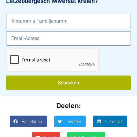
Lëtzebuergesch iwwersat kréien?
Schécken
Deelen:
Facebook
Twitter
LinkedIn