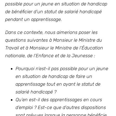
possible pour un jeune en situation de handicap
de bénéficier d’un statut de salarié handicapé
pendant un apprentissage.
Dans ce contexte, nous aimerions poser les
questions suivantes à Monsieur le Ministre du
Travail et à Monsieur le Ministre de l’Éducation
nationale, de l’Enfance et de la Jeunesse :
Pourquoi n’est-il pas possible pour un jeune
en situation de handicap de faire un
apprentissage tout en ayant le statut de
salarié handicapé ?
Qu’en est-il des apprentissages en cours
d’emploi ? Est-ce que d’autres dispositions
sont prévues lorsque la personne bénéficie