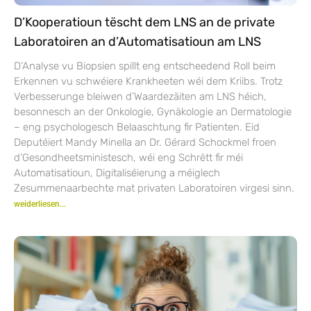
D’Kooperatioun tëscht dem LNS an de private
Laboratoiren an d’Automatisatioun am LNS
D’Analyse vu Biopsien spillt eng entscheedend Roll beim
Erkennen vu schwéiere Krankheeten wéi dem Kriibs. Trotz
Verbesserunge bleiwen d’Waardezäiten am LNS héich,
besonnesch an der Onkologie, Gynäkologie an Dermatologie
– eng psychologesch Belaaschtung fir Patienten. Eid
Deputéiert Mandy Minella an Dr. Gérard Schockmel froen
d’Gesondheetsministesch, wéi eng Schrëtt fir méi
Automatisatioun, Digitaliséierung a méiglech
Zesummenaarbechte mat privaten Laboratoiren virgesi sinn.
weiderliesen...