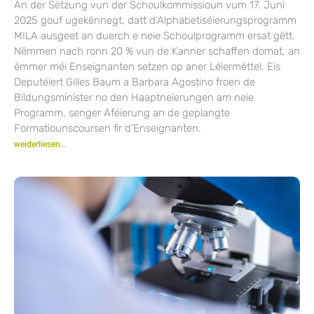
An der Sëtzung vun der Schoulkommissioun vum 17. Juni
2025 gouf ugekënnegt, datt d’Alphabetiséierungsprogramm
MILA ausgeet an duerch e neie Schoulprogramm ersat gëtt.
Nëmmen nach ronn 20 % vun de Kanner schaffen domat, an
ëmmer méi Enseignanten setzen op aner Léiermëttel. Eis
Deputéiert Gilles Baum a Barbara Agostino froen de
Bildungsminister no den Haaptneierungen am neie
Programm, senger Aféierung an de geplangte
Formatiounscoursen fir d’Enseignanten.
weiderliesen...