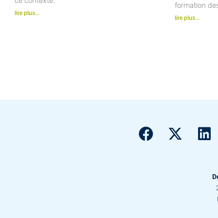
ce contexte.
formation de
lire plus...
lire plus...
D