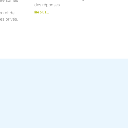
nté sur les
des réponses.
ion et de
lire plus...
es privés.