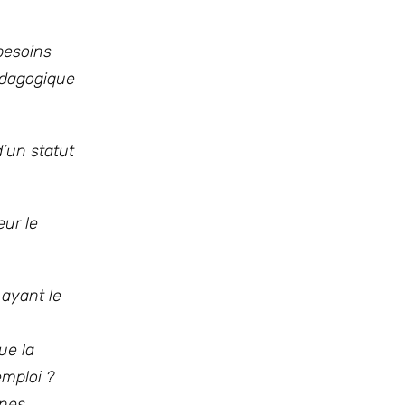
 besoins
pédagogique
’un statut
eur le
 ayant le
ue la
emploi ?
nnes