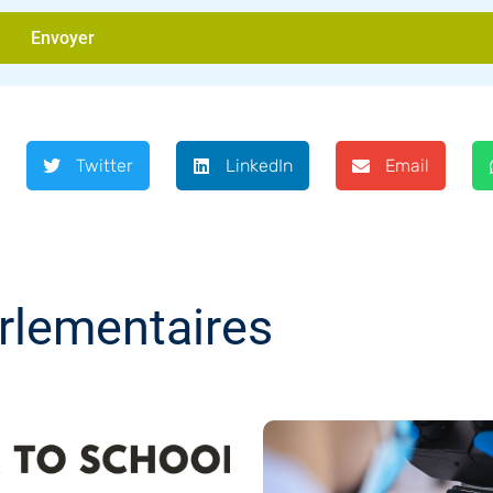
Envoyer
Twitter
LinkedIn
Email
rlementaires