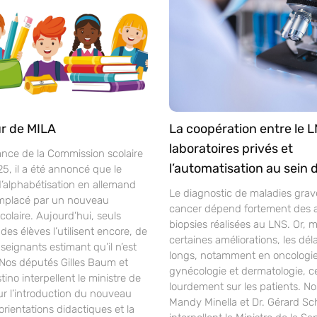
r de MILA
La coopération entre le L
laboratoires privés et
ance de la Commission scolaire
l’automatisation au sein 
25, il a été annoncé que le
alphabétisation en allemand
Le diagnostic de maladies gra
mplacé par un nouveau
cancer dépend fortement des 
laire. Aujourd’hui, seuls
biopsies réalisées au LNS. Or, 
des élèves l’utilisent encore, de
certaines améliorations, les déla
ignants estimant qu’il n’est
longs, notamment en oncologie
 Nos députés Gilles Baum et
gynécologie et dermatologie, c
ino interpellent le ministre de
lourdement sur les patients. N
ur l’introduction du nouveau
Mandy Minella et Dr. Gérard S
orientations didactiques et la