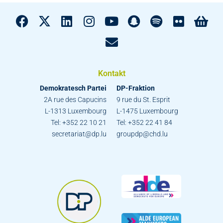
Kontakt
Demokratesch Partei
DP-Fraktion
2A rue des Capucins
9 rue du St. Esprit
L-1313 Luxembourg
L-1475 Luxembourg
Tel: +352 22 10 21
Tel: +352 22 41 84
secretariat@dp.lu
groupdp@chd.lu