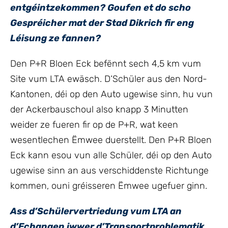
entgéintzekommen? Goufen et do scho
Gespréicher mat der Stad Dikrich fir eng
Léisung ze fannen?
Den P+R Bloen Eck befënnt sech 4,5 km vum
Site vum LTA ewäsch. D‘Schüler aus den Nord-
Kantonen, déi op den Auto ugewise sinn, hu vun
der Ackerbauschoul also knapp 3 Minutten
weider ze fueren fir op de P+R, wat keen
wesentlechen Ëmwee duerstellt. Den P+R Bloen
Eck kann esou vun alle Schüler, déi op den Auto
ugewise sinn an aus verschiddenste Richtunge
kommen, ouni gréisseren Ëmwee ugefuer ginn.
Ass d’Schülervertriedung vum LTA an
d’Echangen iwwer d’Transportproblematik