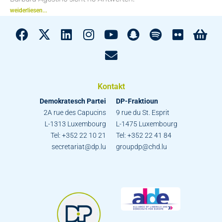
weiderliesen...
Kontakt
Demokratesch Partei
DP-Fraktioun
2A rue des Capucins
9 rue du St. Esprit
L-1313 Luxembourg
L-1475 Luxembourg
Tel: +352 22 10 21
Tel: +352 22 41 84
secretariat@dp.lu
groupdp@chd.lu