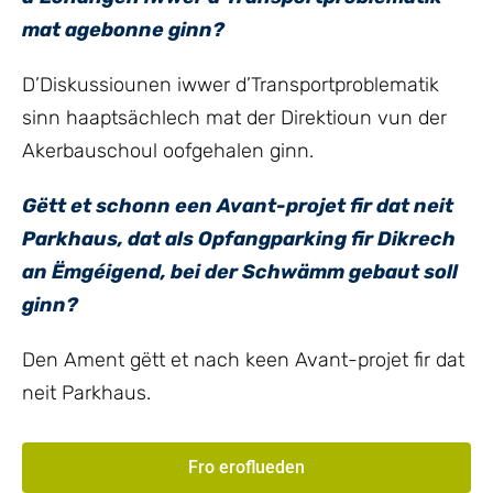
mat agebonne ginn?
D’Diskussiounen iwwer d’Transportproblematik
sinn haaptsächlech mat der Direktioun vun der
Akerbauschoul oofgehalen ginn.
Gëtt et schonn een Avant-projet fir dat neit
Parkhaus, dat als Opfangparking fir Dikrech
an Ëmgéigend, bei der Schwämm gebaut soll
ginn?
Den Ament gëtt et nach keen Avant-projet fir dat
neit Parkhaus.
Fro eroflueden