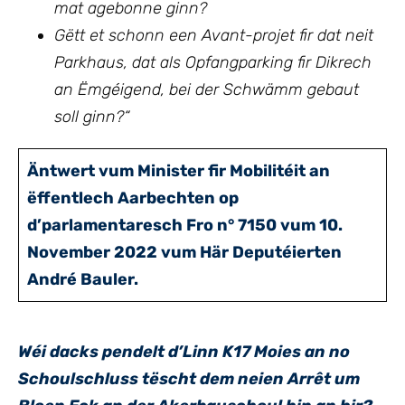
mat agebonne ginn?
Gëtt et schonn een Avant-projet fir dat neit
Parkhaus, dat als Opfangparking fir Dikrech
an Ëmgéigend, bei der Schwämm gebaut
soll ginn?“
Äntwert vum Minister fir Mobilitéit an
ëffentlech Aarbechten op
d’parlamentaresch Fro n° 7150 vum 10.
November 2022 vum Här Deputéierten
André Bauler.
Wéi dacks pendelt d’Linn K17 Moies an no
Schoulschluss tëscht dem neien Arrêt um