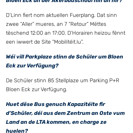
Bloen Eck an der Akerbauschoul hin an hir?
D’Linn fiert nom aktuellen Fuerplang. Dat sinn
zwee “Aller” mueres, an 7 “Retour” Mëttes
tëschend 12:00 an 17:00. D’Horairen heizou fënnt
een iwwert de Site “Mobilitéit.lu”.
Wéi vill Parkplaze stinn de Schüler um Bloen
Eck zur Verfügung?
De Schüler stinn 85 Stellplaze um Parking P+R
Bloen Eck zur Verfügung.
Huet dëse Bus genuch Kapazitéite fir
d’Schüler, déi aus dem Zentrum an Oste vum
Land an de LTA kommen, en charge ze
huelen?