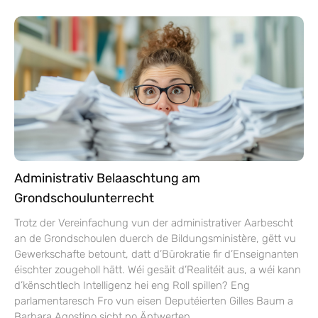
Administrativ Belaaschtung am
Grondschoulunterrecht
Trotz der Vereinfachung vun der administrativer Aarbescht
an de Grondschoulen duerch de Bildungsministère, gëtt vu
Gewerkschafte betount, datt d’Bürokratie fir d’Enseignanten
éischter zougeholl hätt. Wéi gesäit d’Realitéit aus, a wéi kann
d’kënschtlech Intelligenz hei eng Roll spillen? Eng
parlamentaresch Fro vun eisen Deputéierten Gilles Baum a
Barbara Agostino sicht no Äntwerten.