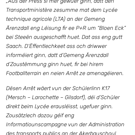
„Aus der Press si mer gewuer ginn, datt den
Transportministère zesumme mat dem Lycée
technique agricole (LTA) an der Gemeng
Ärenzdall eng Léisung fir ee P+R um “Bloen Eck”
bei Steeën ausgeschafft huet. Dat ass eng gutt
Saach. D’Ëffentlechkeet ass och driwwer
informéiert ginn, datt d’Gemeng Ärenzdall
d’Zoustëmmung ginn huet, fir bei hirem
Footballterrain en neien Arrêt ze amenagéieren.
Dësen Arrêt wäert vun der Schülerlinn K17
(Mersch – Larochette – Gilsdorf), déi d’Schüler
direkt beim Lycée erausléisst, ugefuer ginn.
Zousätzlech dozou géif eng
Informatiounscampagne vun der Administration
des transports publics an der Akerbauschoul