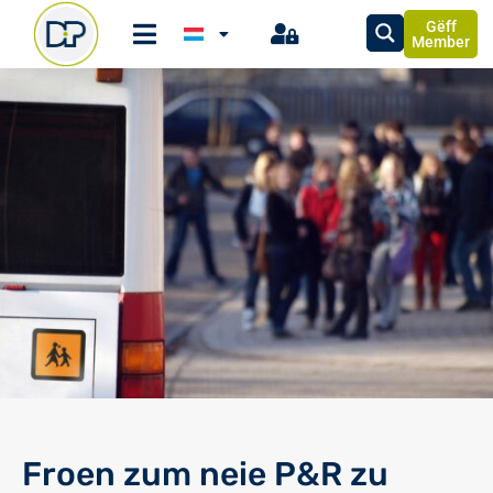
Gëff
Member
Froen zum neie P&R zu