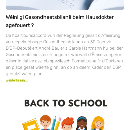
Wéini gi Gesondheetsbilanë beim Hausdokter
agefouert ?
De Koalitiounsaccord vun der Regierung gesäit d’Aféierung
vu reegelméissege Gesondheetsbilanen ab 30 Joer vir.
D’DP-Deputéiert André Bauler a Carole Hartmann hu bei der
Gesondheetsministesch nogefrot wéi wäit d’Ëmsetzung vun
dëser Initiative ass, ob spezifesch Formatioune fir d’Dokteren
en place gesat wäerte ginn, an ob an deem Kader den DSP
genotzt wäert ginn.
weiderliesen...