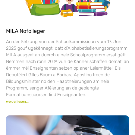
MILA Nofolleger
An der Sëtzung vun der Schoulkommissioun vum 17. Juni
2025 gouf ugekënnegt, datt d’Alphabetiséierungsprogramm
MILA ausgeet an duerch e neie Schoulprogramm ersat gëtt.
Nëmmen nach ronn 20 % vun de Kanner schaffen domat, an
ëmmer méi Enseignanten setzen op aner Léiermëttel. Eis
Deputéiert Gilles Baum a Barbara Agostino froen de
Bildungsminister no den Haaptneierungen am neie
Programm, senger Aféierung an de geplangte
Formatiounscoursen fir d’Enseignanten.
weiderliesen...