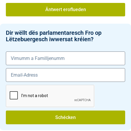
Äntwert eroflueden
Dir wëllt dës parlamentaresch Fro op
Lëtzebuergesch iwwersat kréien?
Schécken