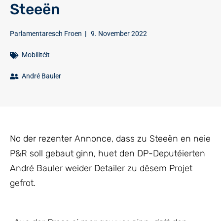
Steeën
Parlamentaresch Froen
|
9. November 2022
Mobilitéit
André Bauler
No der rezenter Annonce, dass zu Steeën en neie
P&R soll gebaut ginn, huet den DP-Deputéierten
André Bauler weider Detailer zu dësem Projet
gefrot.