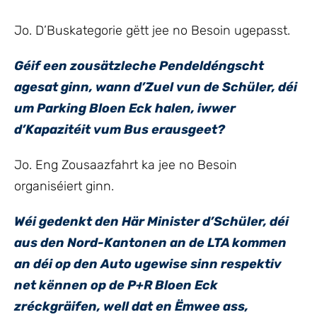
Jo. D’Buskategorie gëtt jee no Besoin ugepasst.
Géif een zousätzleche Pendeldéngscht
agesat ginn, wann d’Zuel vun de Schüler, déi
um Parking Bloen Eck halen, iwwer
d’Kapazitéit vum Bus erausgeet?
Jo. Eng Zousaazfahrt ka jee no Besoin
organiséiert ginn.
Wéi gedenkt den Här Minister d’Schüler, déi
aus den Nord-Kantonen an de LTA kommen
an déi op den Auto ugewise sinn respektiv
net kënnen op de P+R Bloen Eck
zréckgräifen, well dat en Ëmwee ass,