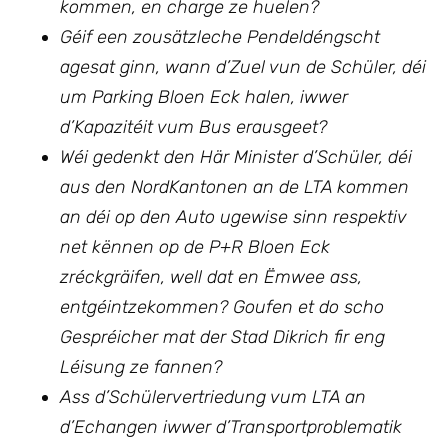
kommen, en charge ze huelen?
Géif een zousätzleche Pendeldéngscht
agesat ginn, wann d’Zuel vun de Schüler, déi
um Parking Bloen Eck halen, iwwer
d’Kapazitéit vum Bus erausgeet?
Wéi gedenkt den Här Minister d’Schüler, déi
aus den NordKantonen an de LTA kommen
an déi op den Auto ugewise sinn respektiv
net kënnen op de P+R Bloen Eck
zréckgräifen, well dat en Ëmwee ass,
entgéintzekommen? Goufen et do scho
Gespréicher mat der Stad Dikrich fir eng
Léisung ze fannen?
Ass d’Schülervertriedung vum LTA an
d’Echangen iwwer d’Transportproblematik