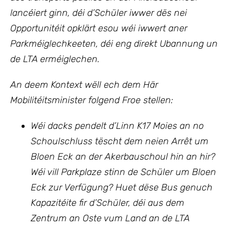
lancéiert ginn, déi d’Schüler iwwer dës nei
Opportunitéit opklärt esou wéi iwwert aner
Parkméiglechkeeten, déi eng direkt Ubannung un
de LTA erméiglechen.
An deem Kontext wëll ech dem Här
Mobilitéitsminister folgend Froe stellen:
Wéi dacks pendelt d’Linn K17 Moies an no
Schoulschluss tëscht dem neien Arrêt um
Bloen Eck an der Akerbauschoul hin an hir?
Wéi vill Parkplaze stinn de Schüler um Bloen
Eck zur Verfügung? Huet dëse Bus genuch
Kapazitéite fir d’Schüler, déi aus dem
Zentrum an Oste vum Land an de LTA