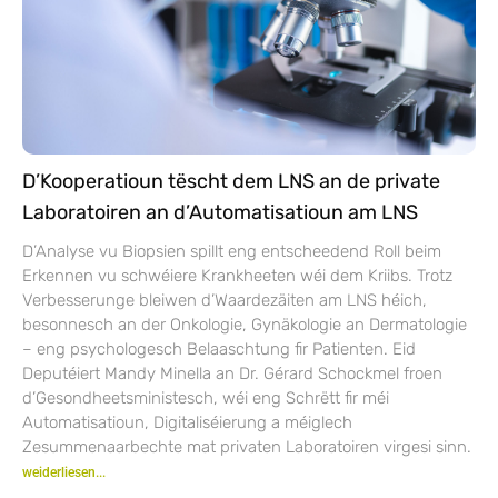
D’Kooperatioun tëscht dem LNS an de private
Laboratoiren an d’Automatisatioun am LNS
D’Analyse vu Biopsien spillt eng entscheedend Roll beim
Erkennen vu schwéiere Krankheeten wéi dem Kriibs. Trotz
Verbesserunge bleiwen d’Waardezäiten am LNS héich,
besonnesch an der Onkologie, Gynäkologie an Dermatologie
– eng psychologesch Belaaschtung fir Patienten. Eid
Deputéiert Mandy Minella an Dr. Gérard Schockmel froen
d’Gesondheetsministesch, wéi eng Schrëtt fir méi
Automatisatioun, Digitaliséierung a méiglech
Zesummenaarbechte mat privaten Laboratoiren virgesi sinn.
weiderliesen...