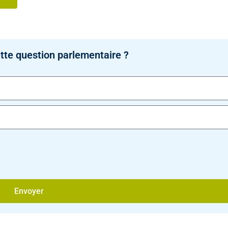
tte question parlementaire ?
Envoyer