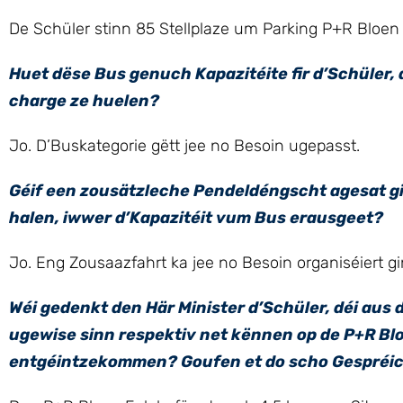
De Schüler stinn 85 Stellplaze um Parking P+R Bloen
Huet dëse Bus genuch Kapazitéite fir d’Schüler
charge ze huelen?
Jo. D’Buskategorie gëtt jee no Besoin ugepasst.
Géif een zousätzleche Pendeldéngscht agesat gi
halen, iwwer d’Kapazitéit vum Bus erausgeet?
Jo. Eng Zousaazfahrt ka jee no Besoin organiséiert gi
Wéi gedenkt den Här Minister d’Schüler, déi au
ugewise sinn respektiv net kënnen op de P+R Blo
entgéintzekommen? Goufen et do scho Gespréiche