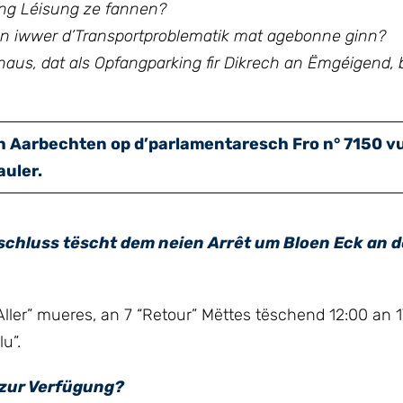
 eng Léisung ze fannen?
n iwwer d’Transportproblematik mat agebonne ginn?
khaus, dat als Opfangparking fir Dikrech an Ëmgéigend, 
ech Aarbechten op d’parlamentaresch Fro n° 7150 v
uler.
schluss tëscht dem neien Arrêt um Bloen Eck an d
Aller” mueres, an 7 “Retour” Mëttes tëschend 12:00 an 1
u”.
k zur Verfügung?