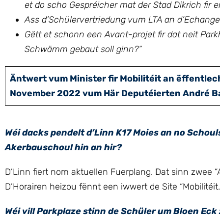
et do scho Gespréicher mat der Stad Dikrich fir
Ass d’Schülervertriedung vum LTA an d’Echange
Gëtt et schonn een Avant-projet fir dat neit Par
Schwämm gebaut soll ginn?“
Äntwert vum Minister fir Mobilitéit an ëffentl
November 2022 vum Här Deputéierten André Ba
Wéi dacks pendelt d’Linn K17 Moies an no Schoul
Akerbauschoul hin an hir?
D’Linn fiert nom aktuellen Fuerplang. Dat sinn zwee “
D’Horairen heizou fënnt een iwwert de Site “Mobilitéit.l
Wéi vill Parkplaze stinn de Schüler um Bloen Ec