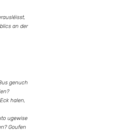
rausléisst,
blics an der
 Bus genuch
len?
Eck halen,
uto ugewise
men? Goufen