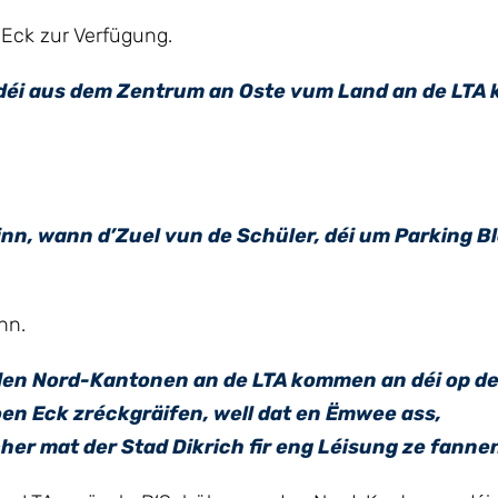
 Eck zur Verfügung.
, déi aus dem Zentrum an Oste vum Land an de LTA
nn, wann d’Zuel vun de Schüler, déi um Parking B
nn.
s den Nord-Kantonen an de LTA kommen an déi op d
en Eck zréckgräifen, well dat en Ëmwee ass,
r mat der Stad Dikrich fir eng Léisung ze fanne