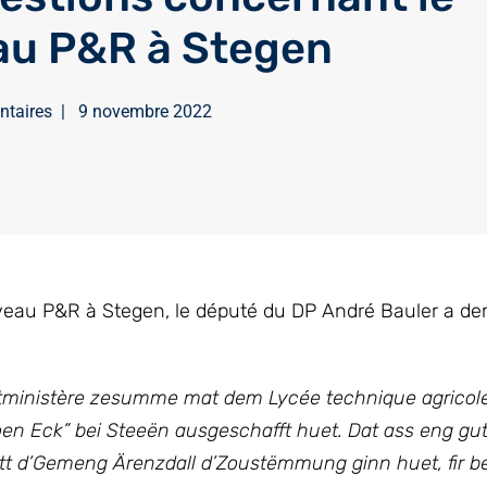
u P&R à Stegen
ntaires
|
9 novembre 2022
uveau P&R à Stegen, le député du DP André Bauler a d
rtministère zesumme mat dem Lycée technique agricole
en Eck” bei Steeën ausgeschafft huet. Dat ass eng gut
att d’Gemeng Ärenzdall d’Zoustëmmung ginn huet, fir b