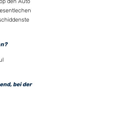
 op den Auto
wesentlechen
rschiddenste
nn?
ul
end, bei der