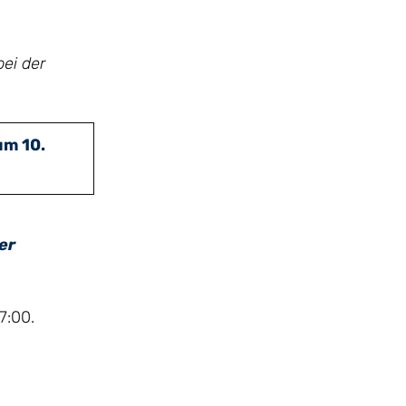
bei der
um 10.
er
7:00.