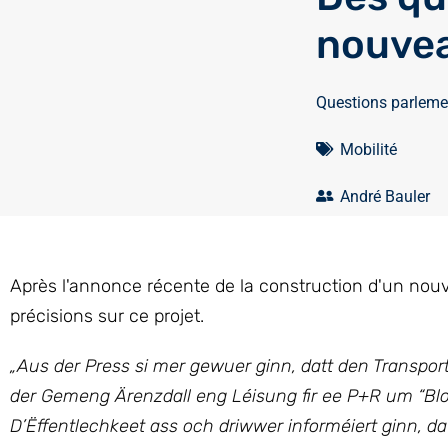
nouvea
Questions parleme
Mobilité
André Bauler
Après l'annonce récente de la construction d'un no
précisions sur ce projet.
„Aus der Press si mer gewuer ginn, datt den Transpo
der Gemeng Ärenzdall eng Léisung fir ee P+R um “Blo
D’Ëffentlechkeet ass och driwwer informéiert ginn, d