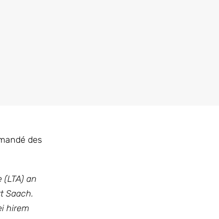
emandé des
 (LTA) an
t Saach.
ei hirem