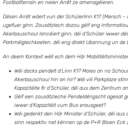
Footballterrain en neien Arrêt ze amenagéieren.
Dësen Arrêt wäert vun der Schülerlinn K17 (Mersch – La
ugefuer ginn. Zousätzlech dozou géif eng Informatio
Akerbauschoul lancéiert ginn, déi d’Schüler iwwer dës
Parkméiglechkeeten, déi eng direkt Ubannung un de 
An deem Kontext wëll ech dem Här Mobilitéitsminister 
Wéi dacks pendelt d’Linn K17 Moies an no Schou
Akerbauschoul hin an hir? Wéi vill Parkplaze s
Kapazitéite fir d’Schüler, déi aus dem Zentrum
Géif een zousätzleche Pendeldéngscht agesat gi
iwwer d’Kapazitéit vum Bus erausgeet?
Wéi gedenkt den Här Minister d’Schüler, déi a
sinn respektiv net kënnen op de P+R Bloen Eck