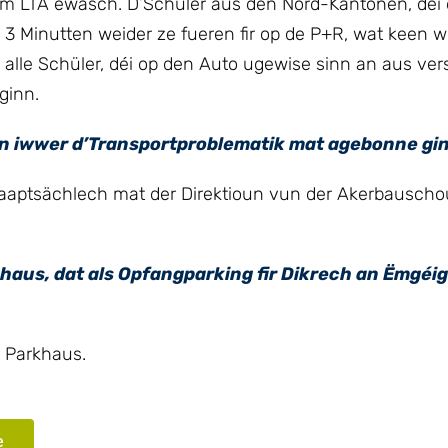
m LTA ewäsch. D‘Schüler aus den Nord-Kantonen, déi
3 Minutten weider ze fueren fir op de P+R, wat keen 
alle Schüler, déi op den Auto ugewise sinn an aus ve
ginn.
n iwwer d’Transportproblematik mat agebonne gi
haaptsächlech mat der Direktioun vun der Akerbauscho
khaus, dat als Opfangparking fir Dikrech an Ëmgéig
t Parkhaus.
e