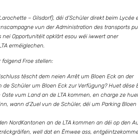
rochette – Gilsdorf), déi d’Schüler direkt beim Lycée e
unscampagne vun der Administration des transports pu
 nei Opportunitéit opklärt esou wéi iwwert aner
LTA erméiglechen.
folgend Froe stellen:
lschluss tëscht dem neien Arrêt um Bloen Eck an der
tinn de Schüler um Bloen Eck zur Verfügung? Huet dëse
 an Oste vum Land an de LTA kommen, en charge ze hue
nn, wann d’Zuel vun de Schüler, déi um Parking Bloen 
us den NordKantonen an de LTA kommen an déi op den A
 zréckgräifen, well dat en Ëmwee ass, entgéintzekom