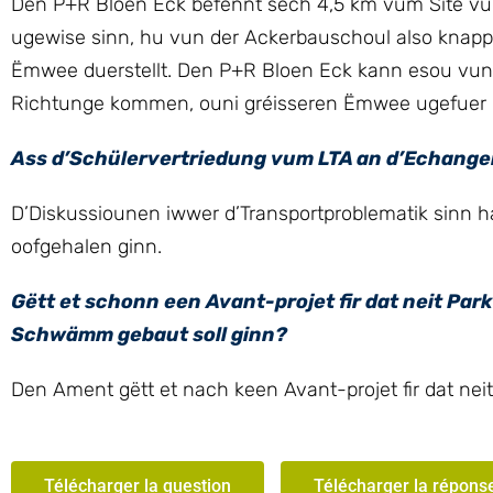
Den P+R Bloen Eck befënnt sech 4,5 km vum Site vu
ugewise sinn, hu vun der Ackerbauschoul also knapp 
Ëmwee duerstellt. Den P+R Bloen Eck kann esou vun 
Richtunge kommen, ouni gréisseren Ëmwee ugefuer 
Ass d’Schülervertriedung vum LTA an d’Echange
D’Diskussiounen iwwer d’Transportproblematik sinn 
oofgehalen ginn.
Gëtt et schonn een Avant-projet fir dat neit Par
Schwämm gebaut soll ginn?
Den Ament gëtt et nach keen Avant-projet fir dat nei
Télécharger la question
Télécharger la répons