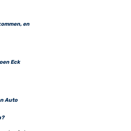
 kommen, en
loen Eck
en Auto
n?