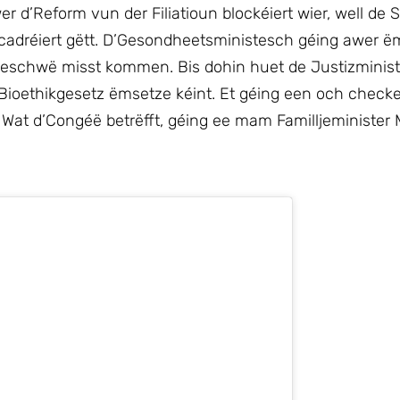
 d’Reform vun der Filiatioun blockéiert wier, well de S
encadréiert gëtt. D’Gesondheetsministesch géing awer 
geschwë misst kommen. Bis dohin huet de Justizminist
 Bioethikgesetz ëmsetze kéint. Et géing een och checke
n. Wat d’Congéë betrëfft, géing ee mam Familljeministe