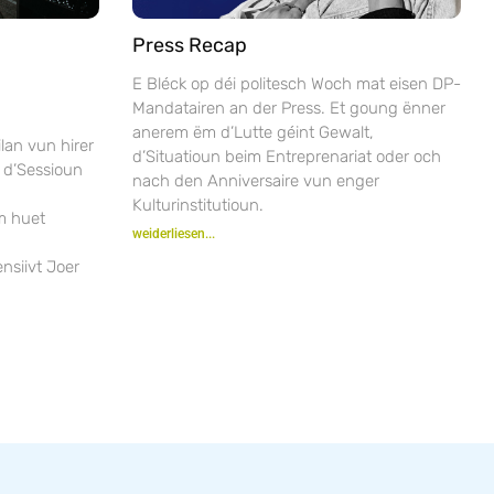
Press Recap
E Bléck op déi politesch Woch mat eisen DP-
Mandatairen an der Press. Et goung ënner
anerem ëm d’Lutte géint Gewalt,
lan vun hirer
d’Situatioun beim Entreprenariat oder och
 d’Sessioun
nach den Anniversaire vun enger
Kulturinstitutioun.
m huet
weiderliesen...
nsiivt Joer