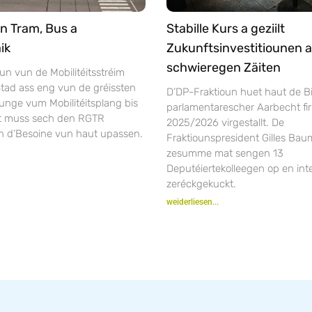
n Tram, Bus a
Stabille Kurs a geziilt
ik
Zukunftsinvestitiounen a
schwieregen Zäiten
un vun de Mobilitéitsstréim
tad ass eng vun de gréissten
D’DP-Fraktioun huet haut de Bi
unge vum Mobilitéitsplang bis
parlamentarescher Aarbecht fir
ft muss sech den RGTR
2025/2026 virgestallt. De
n d’Besoine vun haut upassen.
Fraktiounspresident Gilles Bau
zesumme mat sengen 13
Deputéiertekolleegen op en inte
zeréckgekuckt.
weiderliesen...