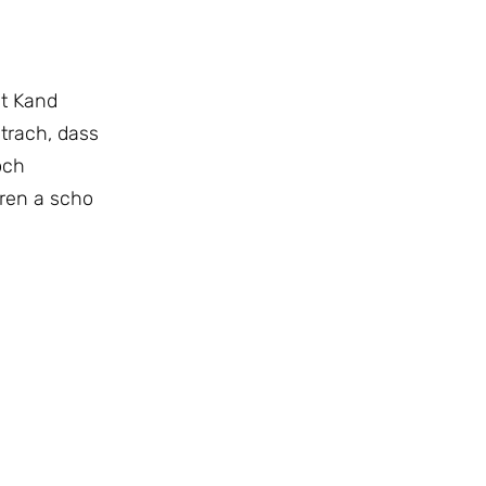
nt Kand
trach, dass
och
eren a scho