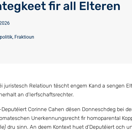
egkeet fir all Elteren
 2026
politik
,
Fraktioun
éi juristesch Relatioun tëscht engem Kand a sengen El
nerhalt an d’Ierfschaftsrechter.
Deputéiert Corinne Cahen dësen Donneschdeg bei de
utomateschen Unerkennungsrecht fir homoparental Kop
ée)
dru sinn. An deem Kontext huet d’Deputéiert och u