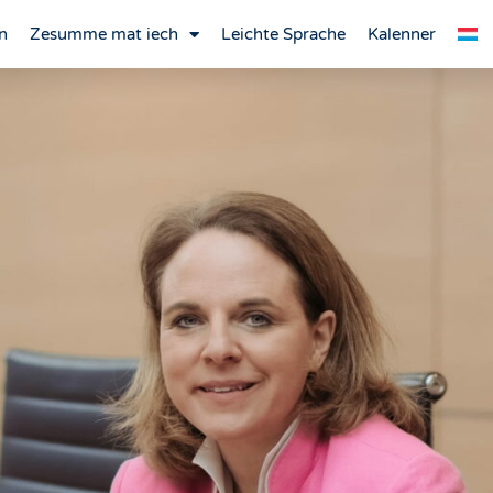
n
Zesumme mat iech
Leichte Sprache
Kalenner