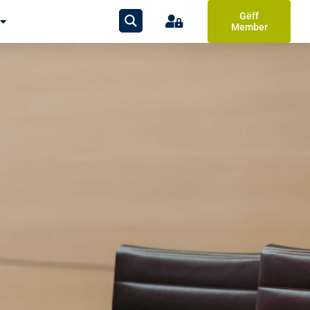
Gëff
Member