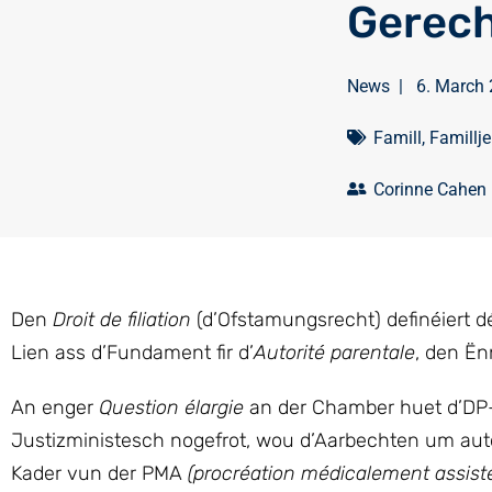
Gerecht
News
|
6. March
Famill
,
Famillje
Corinne Cahen
Den
Droit de filiation
(d’Ofstamungsrecht) definéiert d
Lien ass d’Fundament fir d’
Autorité parentale
, den Ën
An enger
Question élargie
an der Chamber huet d’DP-
Justizministesch nogefrot, wou d’Aarbechten um a
Kader vun der PMA
(procréation médicalement assist