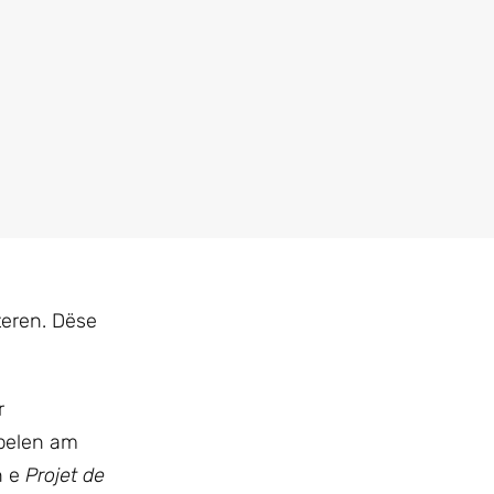
teren. Dëse
r
pelen am
n e
Projet de