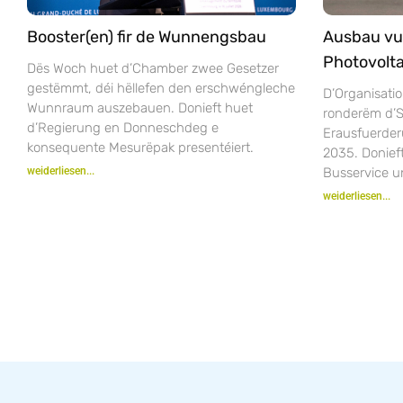
Booster(en) fir de Wunnengsbau
Ausbau vu
Photovolta
Dës Woch huet d’Chamber zwee Gesetzer
gestëmmt, déi hëllefen den erschwéngleche
D’Organisatio
Wunnraum auszebauen. Donieft huet
ronderëm d’S
d’Regierung en Donneschdeg e
Erausfuerder
konsequente Mesurëpak presentéiert.
2035. Donie
weiderliesen...
Busservice u
weiderliesen...