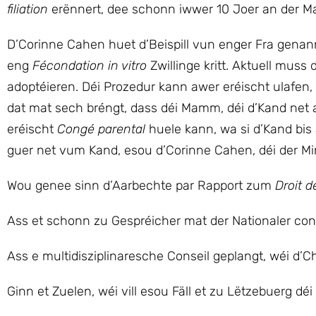
filiation
erënnert, dee schonn iwwer 10 Joer an der M
D’Corinne Cahen huet d’Beispill vun enger Fra genann
eng
Fécondation in vitro
Zwillinge kritt. Aktuell mus
adoptéieren. Déi Prozedur kann awer eréischt ulafen,
dat mat sech bréngt, dass déi Mamm, déi d’Kand net 
eréischt
Congé parental
huele kann, wa si d’Kand bis 
guer net vum Kand, esou d’Corinne Cahen, déi der Min
Wou genee sinn d’Aarbechte par Rapport zum
Droit de
Ass et schonn zu Gespréicher mat der Nationaler co
Ass e multidisziplinaresche Conseil geplangt, wéi d’
Ginn et Zuelen, wéi vill esou Fäll et zu Lëtzebuerg dé