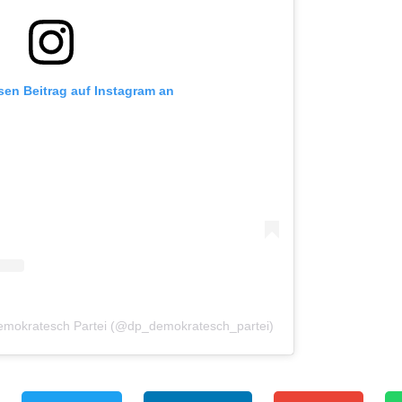
esen Beitrag auf Instagram an
 Demokratesch Partei (@dp_demokratesch_partei)