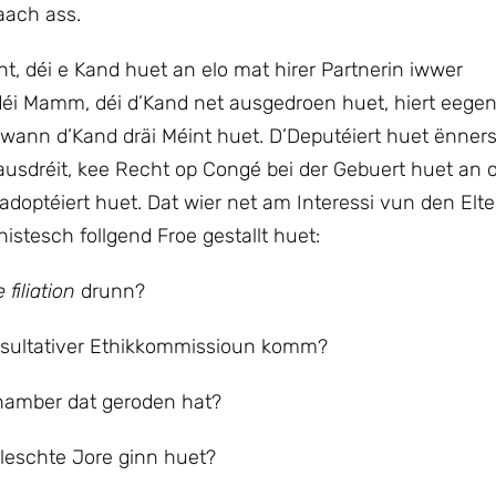
aach ass.
t, déi e Kand huet an elo mat hirer Partnerin iwwer
s déi Mamm, déi d’Kand net ausgedroen huet, hiert eege
 wann d’Kand dräi Méint huet. D’Deputéiert huet ënners
ausdréit, kee Recht op Congé bei der Gebuert huet an 
adoptéiert huet. Dat wier net am Interessi vun den Elt
istesch follgend Froe gestallt huet:
 filiation
drunn?
nsultativer Ethikkommissioun komm?
Chamber dat geroden hat?
i leschte Jore ginn huet?