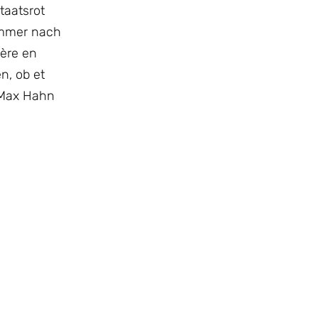
taatsrot
ëmmer nach
ère en
n, ob et
r Max Hahn