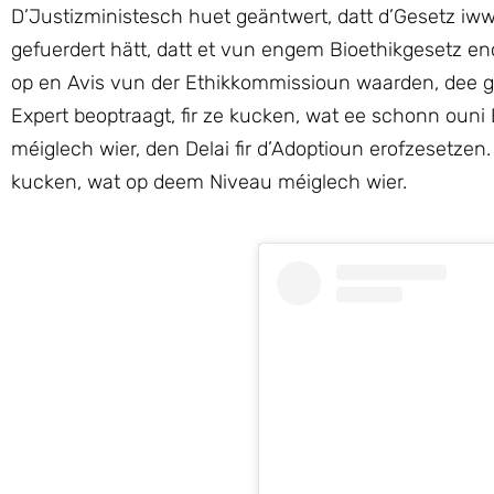
D’Justizministesch huet geäntwert, datt d’Gesetz iwwer
gefuerdert hätt, datt et vun engem Bioethikgesetz 
op en Avis vun der Ethikkommissioun waarden, dee 
Expert beoptraagt, fir ze kucken, wat ee schonn ouni
méiglech wier, den Delai fir d’Adoptioun erofzesetze
kucken, wat op deem Niveau méiglech wier.