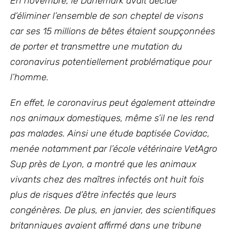
En novembre, le Danemark avait décidé
d’éliminer l’ensemble de son cheptel de visons
car ses 15 millions de bêtes étaient soupçonnées
de porter et transmettre une mutation du
coronavirus potentiellement problématique pour
l’homme.
En effet, le coronavirus peut également atteindre
nos animaux domestiques, même s’il ne les rend
pas malades. Ainsi une étude baptisée Covidac,
menée notamment par l’école vétérinaire VetAgro
Sup près de Lyon, a montré que les animaux
vivants chez des maîtres infectés ont huit fois
plus de risques d’être infectés que leurs
congénères. De plus, en janvier, des scientifiques
britanniques avaient affirmé dans une tribune