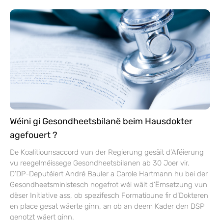
Wéini gi Gesondheetsbilanë beim Hausdokter
agefouert ?
De Koalitiounsaccord vun der Regierung gesäit d’Aféierung
vu reegelméissege Gesondheetsbilanen ab 30 Joer vir.
D’DP-Deputéiert André Bauler a Carole Hartmann hu bei der
Gesondheetsministesch nogefrot wéi wäit d’Ëmsetzung vun
dëser Initiative ass, ob spezifesch Formatioune fir d’Dokteren
en place gesat wäerte ginn, an ob an deem Kader den DSP
genotzt wäert ginn.