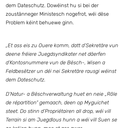
dem Dateschutz. Dowéinst hu si bei der
zoustänneger Ministesch nogefrot, wéi dëse
Problem kéint behuewe ginn.
„
Et ass eis zu Ouere komm, datt d’Sekretäre vun
deene fréiere Juegdsyndikater net däerfen
d’Kontosnummere vun de Bësch-, Wisen a
Feldbesëtzer un déi nei Sekretäre rausgi wéinst
dem Dateschutz.
D’Natur- a Bëschverwaltung huet en neie „Rôle
de répartition“ gemaach, deen op Myguichet
steet. Do stinn d’Propriétairen all drop, wéi vill
Terrain si am Juegdlous hunn a wéi vill Suen se