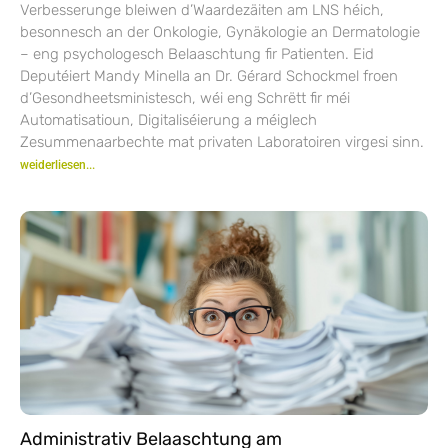
Verbesserunge bleiwen d’Waardezäiten am LNS héich,
besonnesch an der Onkologie, Gynäkologie an Dermatologie
– eng psychologesch Belaaschtung fir Patienten. Eid
Deputéiert Mandy Minella an Dr. Gérard Schockmel froen
d’Gesondheetsministesch, wéi eng Schrëtt fir méi
Automatisatioun, Digitaliséierung a méiglech
Zesummenaarbechte mat privaten Laboratoiren virgesi sinn.
weiderliesen...
Administrativ Belaaschtung am