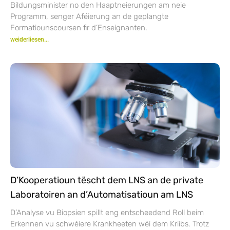
Bildungsminister no den Haaptneierungen am neie
Programm, senger Aféierung an de geplangte
Formatiounscoursen fir d’Enseignanten.
weiderliesen...
D’Kooperatioun tëscht dem LNS an de private
Laboratoiren an d’Automatisatioun am LNS
D’Analyse vu Biopsien spillt eng entscheedend Roll beim
Erkennen vu schwéiere Krankheeten wéi dem Kriibs. Trotz