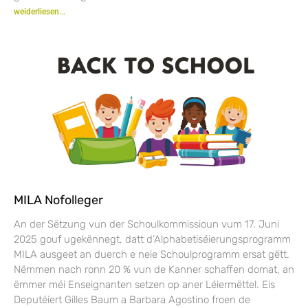
weiderliesen...
MILA Nofolleger
An der Sëtzung vun der Schoulkommissioun vum 17. Juni
2025 gouf ugekënnegt, datt d’Alphabetiséierungsprogramm
MILA ausgeet an duerch e neie Schoulprogramm ersat gëtt.
Nëmmen nach ronn 20 % vun de Kanner schaffen domat, an
ëmmer méi Enseignanten setzen op aner Léiermëttel. Eis
Deputéiert Gilles Baum a Barbara Agostino froen de