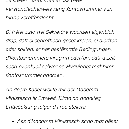
ze kréien hunn, mee et ass awer
verständlecherweis keng Kontosnummer vun
hinne verëffentlecht.
Di fréier bzw. nei Sekretäre waarden eigentlich
drop, datt si schrëftlech gesot kréien, si dierften
oder sollten, ënner bestëmmte Bedingungen,
d’Kontosnummere viruginn oder/an, datt d’Leit
sech eventuell selwer op Myguichet mat hirer
Kontosnummer androen.
An deem Kader wollte mir
der Madamm
Ministesch fir Ëmwelt, Klima an nohalteg
Entwécklung
folgend Froe stellen:
Ass d’Madamm Ministesch scho mat dëser