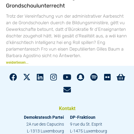
Grondschoulunterrecht
Trotz der Vereinfachung vun der administrativer Aarbescht
an de Grondschoulen duerch de Bildungsministère, gëtt vu
Gewerkschafte betount, datt d’Bürokratie fir d’Enseignanten
éischter zougeholl hätt. Wéi gesäit d’Realitéit aus, a wéi kann
d’kënschtlech Intelligenz hei eng Roll spillen? Eng
parlamentaresch Fro vun eisen Deputéierten Gilles Baum a
Barbara Agostino sicht no Äntwerten.
weiderliesen...
Kontakt
Demokratesch Partei
DP-Fraktioun
2A rue des Capucins
9 rue du St. Esprit
L-1313 Luxembourg
L-1475 Luxembourg