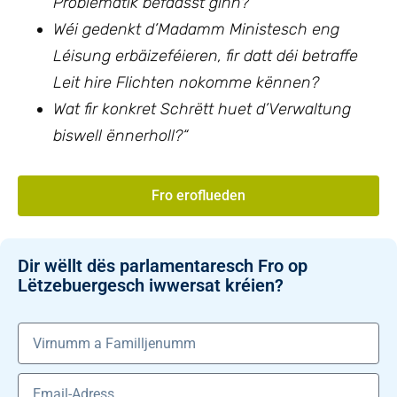
Problematik befaasst ginn?
Wéi gedenkt d’Madamm Ministesch eng
Léisung erbäizeféieren, fir datt déi betraffe
Leit hire Flichten nokomme kënnen?
Wat fir konkret Schrëtt huet d’Verwaltung
biswell ënnerholl?
“
Fro eroflueden
Dir wëllt dës parlamentaresch Fro op
Lëtzebuergesch iwwersat kréien?