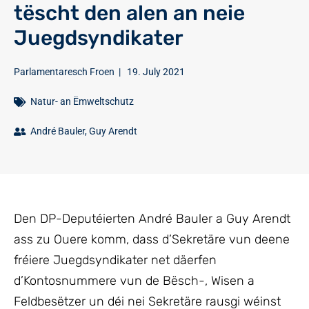
tëscht den alen an neie
Juegdsyndikater
Parlamentaresch Froen
|
19. July 2021
Natur- an Ëmweltschutz
André Bauler
,
Guy Arendt
Den DP-Deputéierten André Bauler a Guy Arendt
ass zu Ouere komm, dass d’Sekretäre vun deene
fréiere Juegdsyndikater net däerfen
d’Kontosnummere vun de Bësch-, Wisen a
Feldbesëtzer un déi nei Sekretäre rausgi wéinst