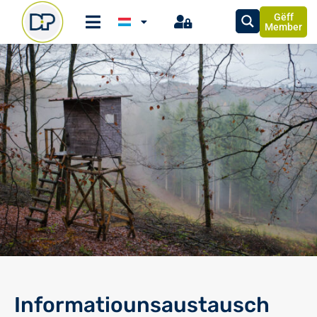
Gëff
Member
Informatiounsaustausch