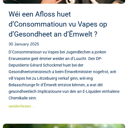
Wéi een Afloss huet
d’Consommatioun vu Vapes op
d’Gesondheet an d’Ëmwelt ?
30 January 2025
D’Consommatioun vu Vapes bei Jugendlechen a jonken
Erwuessene geet ëmmer weider an d’Luucht. Den DP-
Deputéierte Gérard Schockmel huet bei der
Gesondheetsministesch a beim Ëmweltminister nogefrot, wéi
vill Vapes hei zu Lëtzebuerg verkaf ginn, wéi eng
Belaaschtunge fir d’Ëmwelt entstoe kënnen, a wat déi
gesondheetlech Implicatioune vun den an E-Liquiden enthalene
Chemikalie sinn.
weiderliesen...