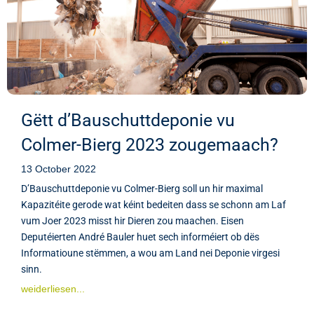
Gëtt d’Bauschuttdeponie vu
Colmer-Bierg 2023 zougemaach?
13 October 2022
D’Bauschuttdeponie vu Colmer-Bierg soll un hir maximal
Kapazitéite gerode wat kéint bedeiten dass se schonn am Laf
vum Joer 2023 misst hir Dieren zou maachen. Eisen
Deputéierten André Bauler huet sech informéiert ob dës
Informatioune stëmmen, a wou am Land nei Deponie virgesi
sinn.
weiderliesen...