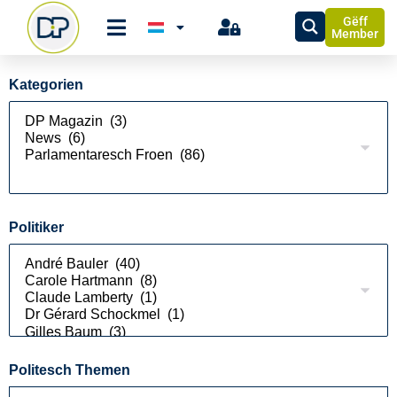
Gëff
Member
Kategorien
Politiker
Politesch Themen