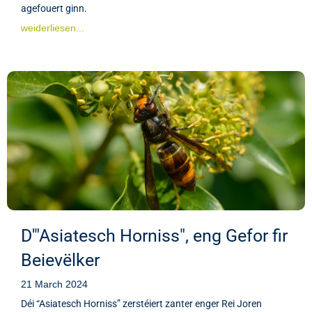
agefouert ginn.
weiderliesen...
D'"Asiatesch Horniss", eng Gefor fir
Beievëlker
21 March 2024
Déi “Asiatesch Horniss” zerstéiert zanter enger Rei Joren