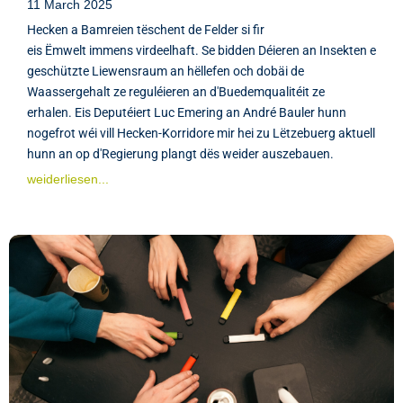
11 March 2025
Hecken a Bamreien tëschent de Felder si fir
eis Ëmwelt immens virdeelhaft. Se bidden Déieren an Insekten e
geschützte Liewensraum an hëllefen och dobäi de
Waassergehalt ze reguléieren an d'Buedemqualitéit ze
erhalen. Eis Deputéiert Luc Emering an André Bauler hunn
nogefrot wéi vill Hecken-Korridore mir hei zu Lëtzebuerg aktuell
hunn an op d'Regierung plangt dës weider auszebauen.
weiderliesen...