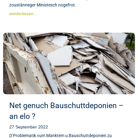
zoustänneger Ministesch nogefrot.
weiderliesen...
Net genuch Bauschuttdeponien –
an elo ?
27 September 2022
D’Problematik vum Manktem u Bauschuttdeponien zu