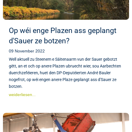
Op wéi enge Plazen ass geplangt
d'Sauer ze botzen?
09 November 2022
Well aktuell zu Steenem e Säitenaarm vun der Sauer gebotzt
gëtt, an et och op anere Plazen ubruecht wier, sou Aarbechten
duerchzeféieren, huet den DP-Deputéierten André Bauler
nogefrot, op wéi engen anere Plaze geplangt ass d'Sauer ze
botzen.
weiderliesen...