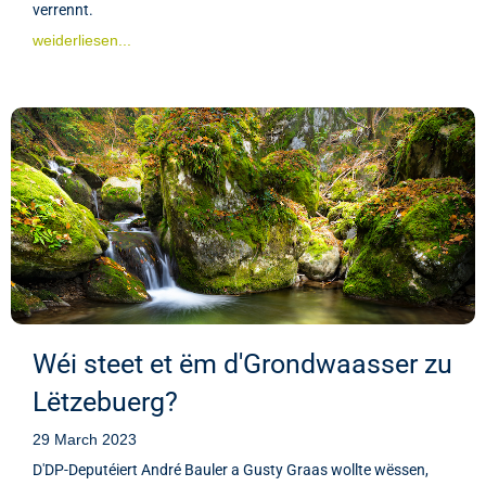
verrennt.
weiderliesen...
Wéi steet et ëm d'Grondwaasser zu
Lëtzebuerg?
29 March 2023
D'DP-Deputéiert André Bauler a Gusty Graas wollte wëssen,