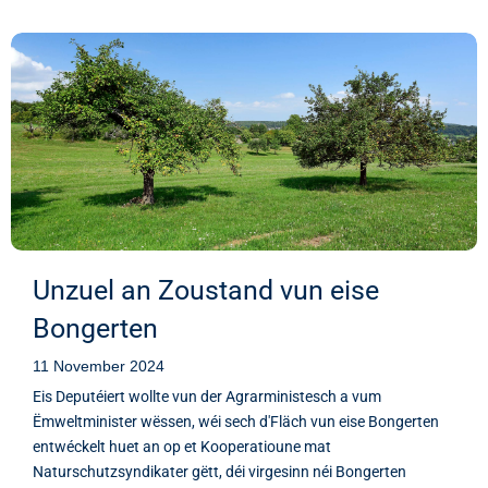
Unzuel an Zoustand vun eise
Bongerten
11 November 2024
Eis Deputéiert wollte vun der Agrarministesch a vum
Ëmweltminister wëssen, wéi sech d'Fläch vun eise Bongerten
entwéckelt huet an op et Kooperatioune mat
Naturschutzsyndikater gëtt, déi virgesinn néi Bongerten