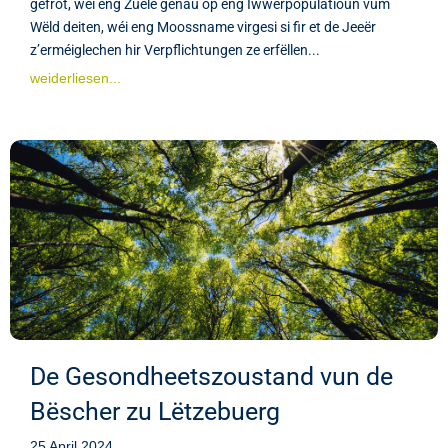
gefrot, wéi eng Zuele genau op eng Iwwerpopulatioun vum
Wëld deiten, wéi eng Moossname virgesi si fir et de Jeeër
z’erméiglechen hir Verpflichtungen ze erfëllen...
weiderliesen...
De Gesondheetszoustand vun de
Bëscher zu Lëtzebuerg
25 April 2024