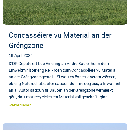
Concasséiere vu Material an der
Gréngzone
18 April 2024
D’DP-Deputéiert Luc Emering an André Bauler hunn dem
Ëmweltminister eng Rei Froen zum Concasséiere vu Material
an der Gréngzone gestallt. Si wollten ënnert anerem wëssen,
ob eng Naturschutzautorisatioun dofir néideg ass, a firwat net
an all Autorisatioun fir Bauten an der Gréngzone vermierkt
gëtt, datt mat recycléiertem Material soll geschafft ginn.
weiderliesen...