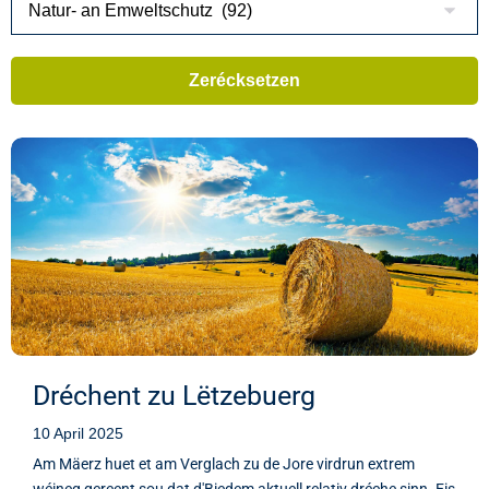
Dréchent zu Lëtzebuerg
10 April 2025
Am Mäerz huet et am Verglach zu de Jore virdrun extrem
wéineg gereent sou dat d'Biedem aktuell relativ dréche sinn. Eis