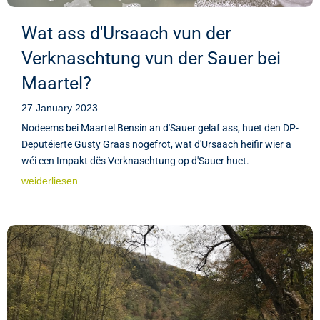
Wat ass d'Ursaach vun der
Verknaschtung vun der Sauer bei
Maartel?
27 January 2023
Nodeems bei Maartel Bensin an d'Sauer gelaf ass, huet den DP-
Deputéierte Gusty Graas nogefrot, wat d'Ursaach heifir wier a
wéi een Impakt dës Verknaschtung op d'Sauer huet.
weiderliesen...