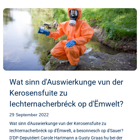
Wat sinn d'Auswierkunge vun der
Kerosensfuite zu
Iechternacherbréck op d'Ëmwelt?
29 September 2022
Wat sinn d'Auswierkunge vun der Kerosensfuite zu
Iechternacherbréck op d'Ëmwelt, a besonnesch op d'Sauer?
D'DP-Deputéiert Carole Hartmann a Gusty Graas hu bei der