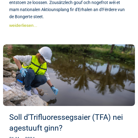
entstoen ze loossen. Zousätzlech gouf och nogefrot wéi et
mam nationalen Aktiounsplang fir d'Erhalen an d'Fërdere vun
de Bongerte steet.
weiderliesen...
Soll d'Trifluoressegsaier (TFA) nei
agestuuft ginn?