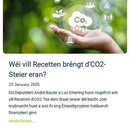
Wéi vill Recetten bréngt d'CO2-
Steier eran?
23 January 2025
Eis Deputéiert André Bauler a Luc Emering hunn nogefrot wéi
vill Recetten d'CO2-Tax dem Staat iwwer déi lescht Joer
erabruecht huet a wat fir eng Ëmweltprojeten heiduerch
finanzéiert ginn.
weiderliesen...