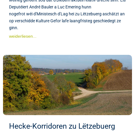
Deputéiert André Bauler a Luc Emering hunn
nogefrot wéi d'Ministesch d'Lag hei zu Lëtzebuerg aschätzt an
op verschidde Kulture Gefor lafe laangfristeg geschiedegt ze
ginn.
weiderliesen...
Hecke-Korridoren zu Lëtzebuerg