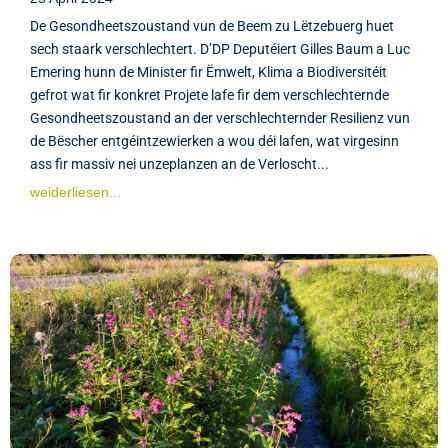
De Gesondheetszoustand vun de Beem zu Lëtzebuerg huet
sech staark verschlechtert. D’DP Deputéiert Gilles Baum a Luc
Emering hunn de Minister fir Ëmwelt, Klima a Biodiversitéit
gefrot wat fir konkret Projete lafe fir dem verschlechternde
Gesondheetszoustand an der verschlechternder Resilienz vun
de Bëscher entgéintzewierken a wou déi lafen, wat virgesinn
ass fir massiv nei unzeplanzen an de Verloscht...
weiderliesen...