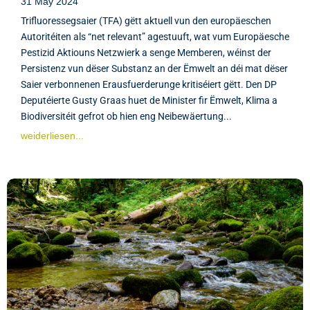
31 May 2024
Trifluoressegsaier (TFA) gëtt aktuell vun den europäeschen
Autoritéiten als “net relevant” agestuuft, wat vum Europäesche
Pestizid Aktiouns Netzwierk a senge Memberen, wéinst der
Persistenz vun dëser Substanz an der Ëmwelt an déi mat dëser
Saier verbonnenen Erausfuerderunge kritiséiert gëtt. Den DP
Deputéierte Gusty Graas huet de Minister fir Ëmwelt, Klima a
Biodiversitéit gefrot ob hien eng Neibewäertung...
weiderliesen...