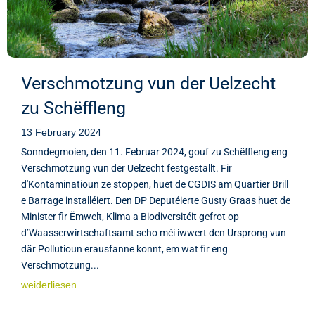
Verschmotzung vun der Uelzecht
zu Schëffleng
13 February 2024
Sonndegmoien, den 11. Februar 2024, gouf zu Schëffleng eng
Verschmotzung vun der Uelzecht festgestallt. Fir
d'Kontaminatioun ze stoppen, huet de CGDIS am Quartier Brill
e Barrage installéiert. Den DP Deputéierte Gusty Graas huet de
Minister fir Ëmwelt, Klima a Biodiversitéit gefrot op
d’Waasserwirtschaftsamt scho méi iwwert den Ursprong vun
där Pollutioun erausfanne konnt, em wat fir eng
Verschmotzung...
weiderliesen...