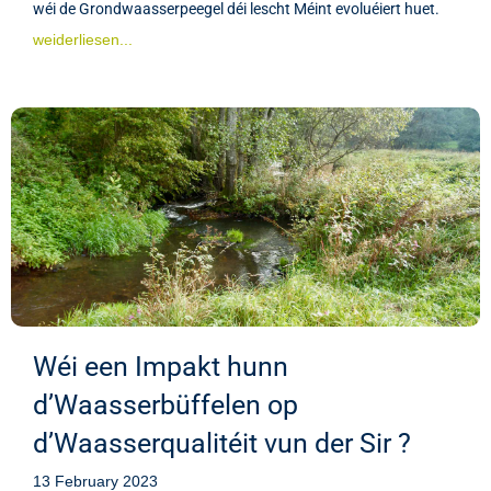
wéi de Grondwaasserpeegel déi lescht Méint evoluéiert huet.
weiderliesen...
Wéi een Impakt hunn
d’Waasserbüffelen op
d’Waasserqualitéit vun der Sir ?
13 February 2023