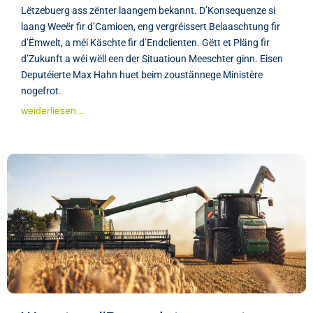
Lëtzebuerg ass zënter laangem bekannt. D’Konsequenze si
laang Weeër fir d’Camioen, eng vergréissert Belaaschtung fir
d’Ëmwelt, a méi Käschte fir d’Endclienten. Gëtt et Pläng fir
d’Zukunft a wéi wëll een der Situatioun Meeschter ginn. Eisen
Deputéierte Max Hahn huet beim zoustännege Ministère
nogefrot.
weiderliesen...