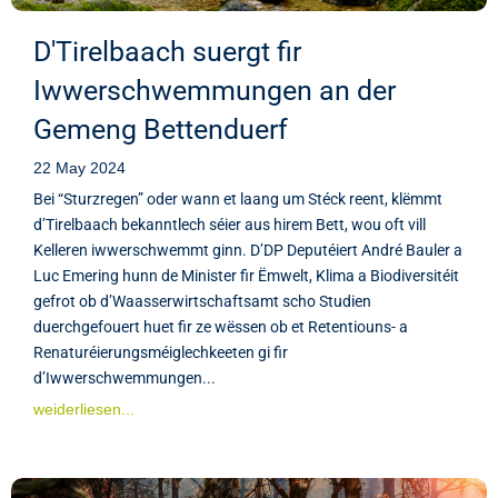
D'Tirelbaach suergt fir
Iwwerschwemmungen an der
Gemeng Bettenduerf
22 May 2024
Bei “Sturzregen” oder wann et laang um Stéck reent, klëmmt
d’Tirelbaach bekanntlech séier aus hirem Bett, wou oft vill
Kelleren iwwerschwemmt ginn. D’DP Deputéiert André Bauler a
Luc Emering hunn de Minister fir Ëmwelt, Klima a Biodiversitéit
gefrot ob d’Waasserwirtschaftsamt scho Studien
duerchgefouert huet fir ze wëssen ob et Retentiouns- a
Renaturéierungsméiglechkeeten gi fir
d’Iwwerschwemmungen...
weiderliesen...