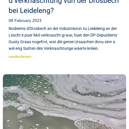
d'Verknaschtung vun der Drosbech
bei Leideleng?
08 February 2023
Nodeems d'Drosbech an der Industriezon zu Leideleng an der
Lescht e puer Mol verknascht gi war, huet den DP-Deputéierte
Gusty Graas nogefrot, wat déi genee Ursaachen dovu sinn a
wéi eng Suitten dës Verknaschtunge wäerte kréien.
weiderliesen...