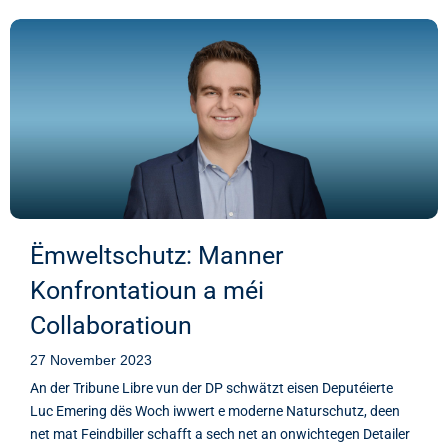
Ëmweltschutz: Manner
Konfrontatioun a méi
Collaboratioun
27 November 2023
An der Tribune Libre vun der DP schwätzt eisen Deputéierte
Luc Emering dës Woch iwwert e moderne Naturschutz, deen
net mat Feindbiller schafft a sech net an onwichtegen Detailer