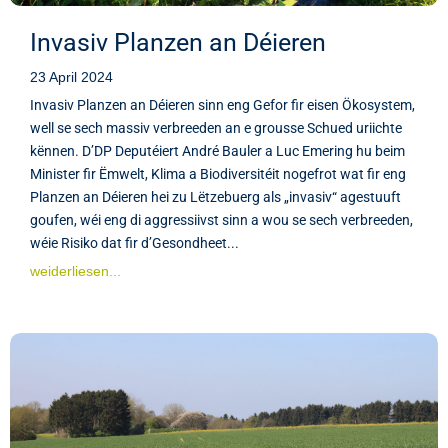
Invasiv Planzen an Déieren
23 April 2024
Invasiv Planzen an Déieren sinn eng Gefor fir eisen Ökosystem,
well se sech massiv verbreeden an e grousse Schued uriichte
kënnen. D’DP Deputéiert André Bauler a Luc Emering hu beim
Minister fir Ëmwelt, Klima a Biodiversitéit nogefrot wat fir eng
Planzen an Déieren hei zu Lëtzebuerg als „invasiv“ agestuuft
goufen, wéi eng di aggressiivst sinn a wou se sech verbreeden,
wéie Risiko dat fir d’Gesondheet...
weiderliesen...