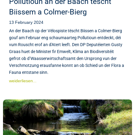
Pollutioun an der Baach tëscht
Biissem a Colmer-Bierg
13 February 2024
An der Baach op der Vëlospiste tëscht Biissen a Colmer-Bierg
gouf am Februar eng schaumaarteg Pollutioun entdeckt, déi
vum Rouscht erof an d'Atert leeft. Den DP Deputéierten Gusty
Graas huet de Minister fir Emwelt, Klima an Biodiversitéit
gefrot ob d’Waasserwirtschaftsamt den Ursprong vun der
Verschmotzung erausfanne konnt an ob Schied un der Flora a
Fauna entstane sinn.
weiderliesen...