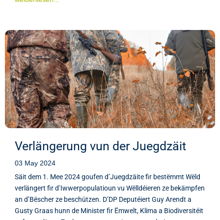
Verlängerung vun der Juegdzäit
03 May 2024
Säit dem 1. Mee 2024 goufen d’Juegdzäite fir bestëmmt Wëld
verlängert fir d’Iwwerpopulatioun vu Wëlldéieren ze bekämpfen
an d’Bëscher ze beschützen. D’DP Deputéiert Guy Arendt a
Gusty Graas hunn de Minister fir Ëmwelt, Klima a Biodiversitéit