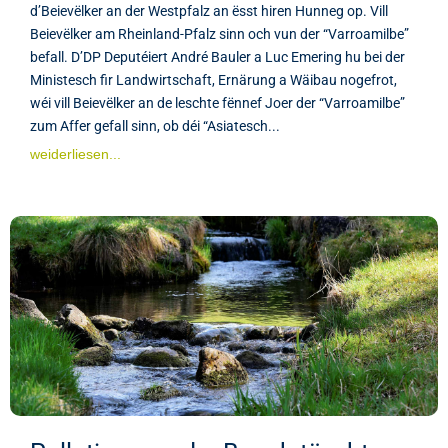
d’Beievëlker an der Westpfalz an ësst hiren Hunneg op. Vill
Beievëlker am Rheinland-Pfalz sinn och vun der “Varroamilbe”
befall. D’DP Deputéiert André Bauler a Luc Emering hu bei der
Ministesch fir Landwirtschaft, Ernärung a Wäibau nogefrot,
wéi vill Beievëlker an de leschte fënnef Joer der “Varroamilbe”
zum Affer gefall sinn, ob déi “Asiatesch...
weiderliesen...