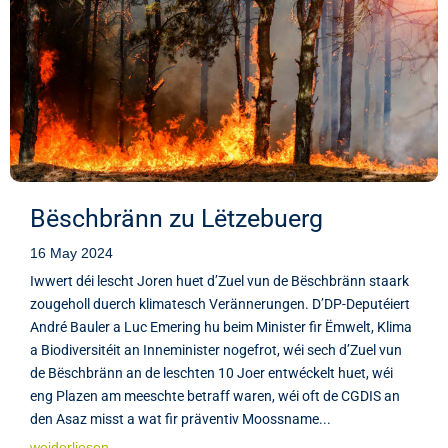
Bëschbränn zu Lëtzebuerg
16 May 2024
Iwwert déi lescht Joren huet d’Zuel vun de Bëschbränn staark
zougeholl duerch klimatesch Verännerungen. D’DP-Deputéiert
André Bauler a Luc Emering hu beim Minister fir Ëmwelt, Klima
a Biodiversitéit an Inneminister nogefrot, wéi sech d’Zuel vun
de Bëschbränn an de leschten 10 Joer entwéckelt huet, wéi
eng Plazen am meeschte betraff waren, wéi oft de CGDIS an
den Asaz misst a wat fir präventiv Moossname...
weiderliesen...