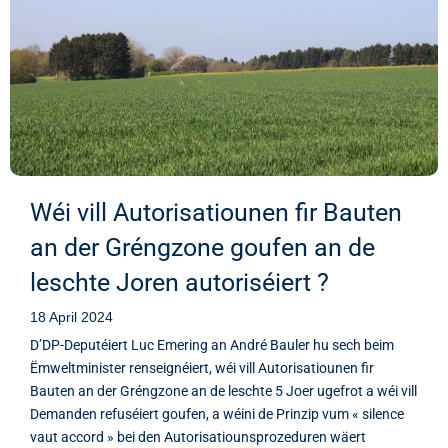
Wéi vill Autorisatiounen fir Bauten
an der Gréngzone goufen an de
leschte Joren autoriséiert ?
18 April 2024
D’DP-Deputéiert Luc Emering an André Bauler hu sech beim
Ëmweltminister renseignéiert, wéi vill Autorisatiounen fir
Bauten an der Gréngzone an de leschte 5 Joer ugefrot a wéi vill
Demanden refuséiert goufen, a wéini de Prinzip vum « silence
vaut accord » bei den Autorisatiounsprozeduren wäert