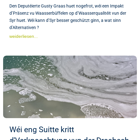
Den Deputéierte Gusty Graas huet nogefrot, wéi een Impakt
d’Präsenz vu Waasserbüffelen op d’Waasserqualitéit vun der
Syr huet. Wéi kann d’Syr besser geschützt ginn, a wat sinn
d’Alternativen ?
weiderliesen...
Wéi eng Suitte kritt