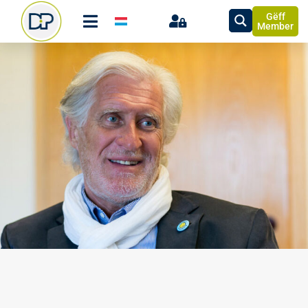
Gëff
Member