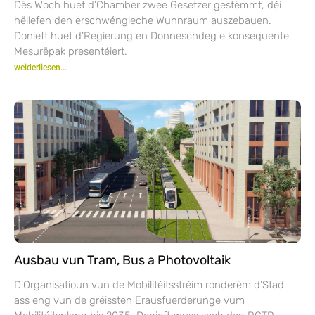
Dës Woch huet d’Chamber zwee Gesetzer gestëmmt, déi
hëllefen den erschwéngleche Wunnraum auszebauen.
Donieft huet d’Regierung en Donneschdeg e konsequente
Mesurëpak presentéiert.
weiderliesen...
Ausbau vun Tram, Bus a Photovoltaik
D’Organisatioun vun de Mobilitéitsstréim ronderëm d’Stad
ass eng vun de gréissten Erausfuerderunge vum