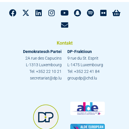
Kontakt
Demokratesch Partei
DP-Fraktioun
2A rue des Capucins
9 rue du St. Esprit
L-1313 Luxembourg
L-1475 Luxembourg
Tel: +352 22 10 21
Tel: +352 22 41 84
secretariat@dp.lu
groupdp@chd.lu