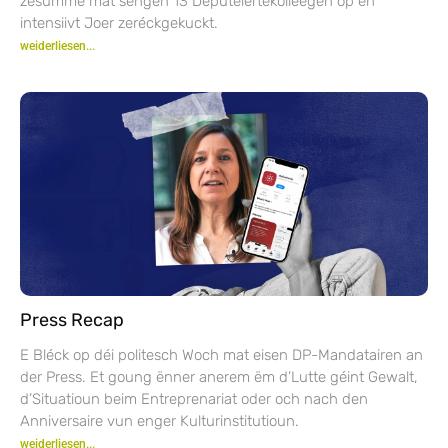
zesumme mat sengen 13 Deputéiertekolleegen op en
intensiivt Joer zeréckgekuckt.
weiderliesen...
Press Recap
E Bléck op déi politesch Woch mat eisen DP-Mandatairen an
der Press. Et goung ënner anerem ëm d’Lutte géint Gewalt,
d’Situatioun beim Entreprenariat oder och nach den
Anniversaire vun enger Kulturinstitutioun.
weiderliesen...