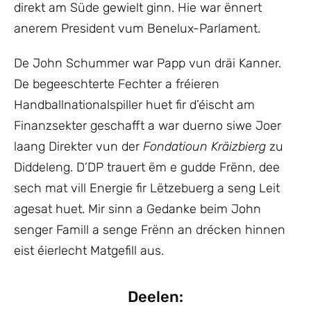
direkt am Süde gewielt ginn. Hie war ënnert
anerem President vum Benelux-Parlament.
De John Schummer war Papp vun dräi Kanner.
De begeeschterte Fechter a fréieren
Handballnationalspiller huet fir d’éischt am
Finanzsekter geschafft a war duerno siwe Joer
laang Direkter vun der
Fondatioun Kräizbierg
zu
Diddeleng. D’DP trauert ëm e gudde Frënn, dee
sech mat vill Energie fir Lëtzebuerg a seng Leit
agesat huet. Mir sinn a Gedanke beim John
senger Famill a senge Frënn an drécken hinnen
eist éierlecht Matgefill aus.
Deelen: