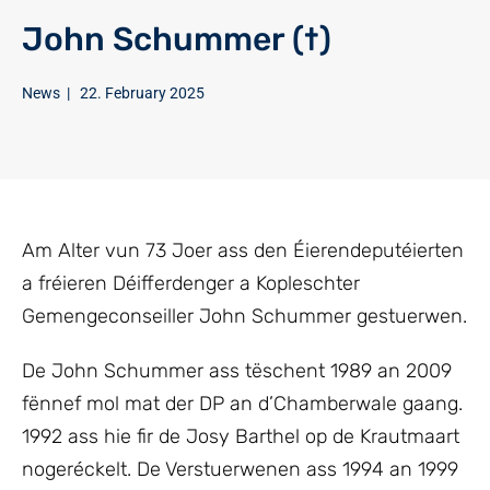
John Schummer (†)
News
|
22. February 2025
Am Alter vun 73 Joer ass den Éierendeputéierten
a fréieren Déifferdenger a Kopleschter
Gemengeconseiller John Schummer gestuerwen.
De John Schummer ass tëschent 1989 an 2009
fënnef mol mat der DP an d’Chamberwale gaang.
1992 ass hie fir de Josy Barthel op de Krautmaart
nogeréckelt. De Verstuerwenen ass 1994 an 1999