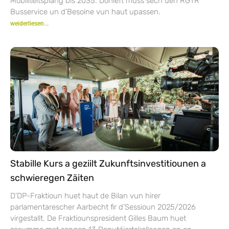
Mobilitéitsplang bis 2035. Donieft muss sech den RGTR
Busservice un d’Besoine vun haut upassen.
weiderliesen...
Stabille Kurs a geziilt Zukunftsinvestitiounen a
schwieregen Zäiten
D’DP-Fraktioun huet haut de Bilan vun hirer
parlamentarescher Aarbecht fir d’Sessioun 2025/2026
virgestallt. De Fraktiounspresident Gilles Baum huet