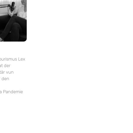
Tourismus Lex
t der
tär vun
r den
na Pandemie