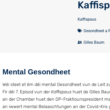
Kaffis
Kaffispaus
Gesondheet a 
Gilles Baum
Mental Gesondheet
Wéi steet et ëm déi mental Gesondheet vun de Leit z
Fir déi 7. Episod vun der
Kaffispaus
huet de Gilles Bau
an der Chamber huet den DP-Fraktiounspresident ma
an iwwert mental Belaaschtungen an der Covid-Kris