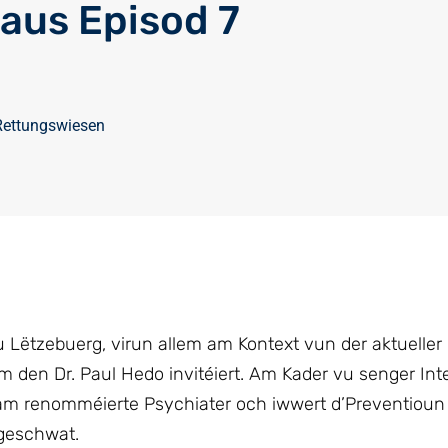
paus Episod 7
Rettungswiesen
u Lëtzebuerg, virun allem am Kontext vun der aktuelle
m den Dr. Paul Hedo invitéiert. Am Kader vu senger Inte
m renomméierte Psychiater och iwwert d’Preventioun
 geschwat.