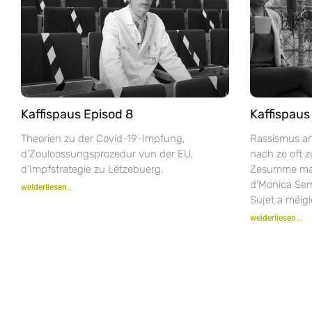
Kaffispaus Episod 8
Kaffispaus
Theorien zu der Covid-19-Impfung,
Rassismus an
d’Zouloossungsprozedur vun der EU,
nach ze oft z
d’Impfstrategie zu Lëtzebuerg.
Zesumme mam
d’Monica Se
weiderliesen...
Sujet a méig
weiderliesen...