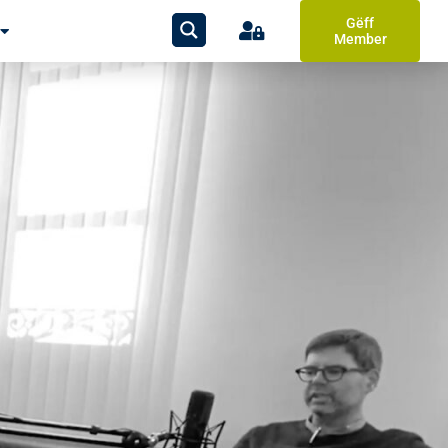
Gëff
Member