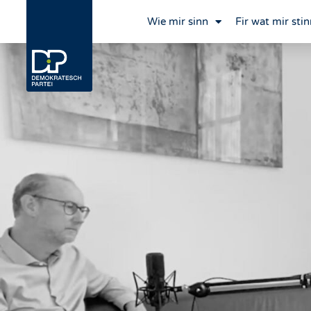
Wie mir sinn
Fir wat mir stin