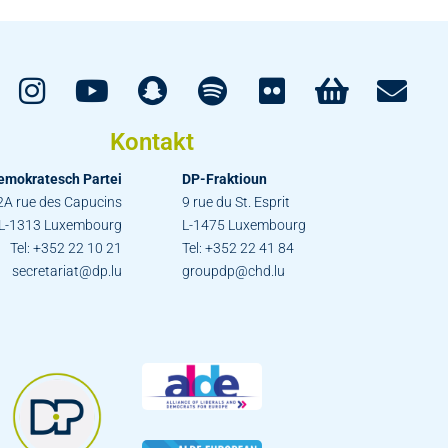
Kontakt
emokratesch Partei
DP-Fraktioun
2A rue des Capucins
9 rue du St. Esprit
L-1313 Luxembourg
L-1475 Luxembourg
Tel: +352 22 10 21
Tel: +352 22 41 84
secretariat@dp.lu
groupdp@chd.lu