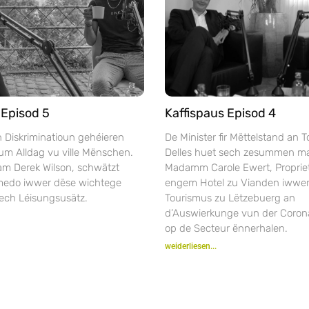
 Episod 5
Kaffispaus Episod 4
 Diskriminatioun gehéieren
De Minister fir Mëttelstand an 
um Alldag vu ville Mënschen.
Delles huet sech zesummen ma
 Derek Wilson, schwätzt
Madamm Carole Ewert, Proprie
medo iwwer dëse wichtege
engem Hotel zu Vianden iwwe
lech Léisungsusätz.
Tourismus zu Lëtzebuerg an
d’Auswierkunge vun der Coro
op de Secteur ënnerhalen.
weiderliesen...