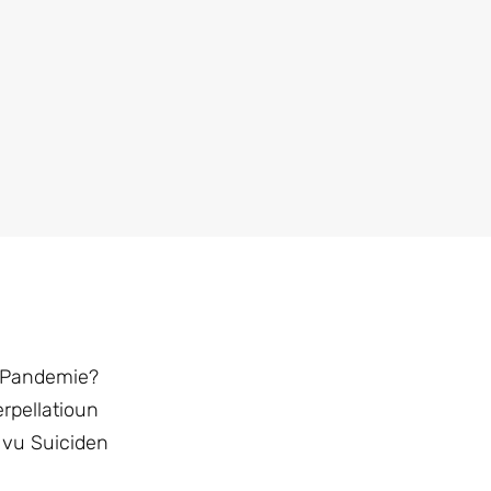
r Pandemie?
rpellatioun
 vu Suiciden