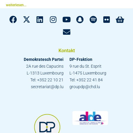
weiterlesen...
Kontakt
Demokratesch Partei
DP-Fraktion
2A rue des Capucins
9 rue du St. Esprit
L-1313 Luxembourg
L-1475 Luxembourg
Tel: +352 22 10 21
Tel: +352 22 41 84
secretariat@dp.lu
groupdp@chd.lu