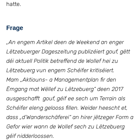
hatte.
Frage
„An engem Artikel deen de Weekend an enger
Lëtzebuerger Dageszeitung publizéiert gouf, gëtt
déi aktuell Politik betreffend de Wollef hei zu
Lëtzebuerg vun engem Schéifer kritiséiert.
Mam „Aktiouns- a Managementplan fir den
Ëmgang mat Wëllef zu Lëtzebuerg“ deen 2017
ausgeschafft gouf, géif ee sech um Terrain als
Schéifer eleng gelooss fillen. Weider heescht et,
dass „d’Wanderschäferei“ an hirer jëtzeger Form a
Gefor wier wann de Wollef sech zu Lëtzebuerg
géif nidderloossen.