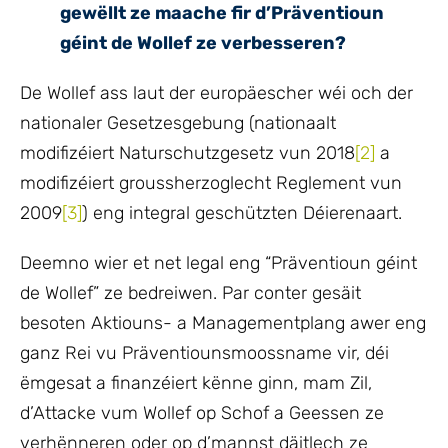
gewëllt ze maache fir d’Präventioun
géint de Wollef ze verbesseren?
De Wollef ass laut der europäescher wéi och der
nationaler Gesetzesgebung (nationaalt
modifizéiert Naturschutzgesetz vun 2018
[2]
a
modifizéiert groussherzoglecht Reglement vun
2009
[3]
) eng integral geschützten Déierenaart.
Deemno wier et net legal eng “Präventioun géint
de Wollef” ze bedreiwen. Par conter gesäit
besoten Aktiouns- a Managementplang awer eng
ganz Rei vu Präventiounsmoossname vir, déi
ëmgesat a finanzéiert kënne ginn, mam Zil,
d’Attacke vum Wollef op Schof a Geessen ze
verhënneren oder op d’mannst däitlech ze