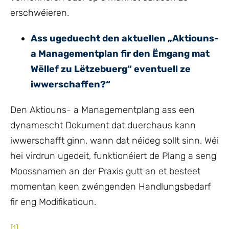
erschwéieren.
Ass ugeduecht den aktuellen „Aktiouns-
a Managementplan fir den Ëmgang mat
Wëllef zu Lëtzebuerg“ eventuell ze
iwwerschaffen?“
Den Aktiouns- a Managementplang ass een
dynamescht Dokument dat duerchaus kann
iwwerschafft ginn, wann dat néideg sollt sinn. Wéi
hei virdrun ugedeit, funktionéiert de Plang a seng
Moossnamen an der Praxis gutt an et besteet
momentan keen zwéngenden Handlungsbedarf
fir eng Modifikatioun.
[1]