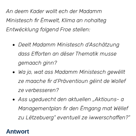
An deem Kader wollt ech der Madamm
Ministesch fir Ëmwelt, Klima an nohalteg
Entwécklung folgend Froe stellen:
Deelt Madamm Ministesch d’Aschätzung
dass Efforten an dëser Thematik musse
gemaach ginn?
Wa jo, wat ass Madamm Ministesch gewëllt
ze maache fir d’Präventioun géint de Wollef
ze verbesseren?
Ass ugeduecht den aktuellen „Aktiouns- a
Managementplan fir den Ëmgang mat Wëllef
zu Lëtzebuerg“ eventuell ze iwwerschaffen?“
Antwort