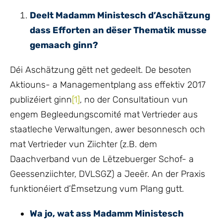
Deelt Madamm Ministesch d’Aschätzung
dass Efforten an dëser Thematik musse
gemaach ginn?
Déi Aschätzung gëtt net gedeelt. De besoten
Aktiouns- a Managementplang ass effektiv 2017
publizéiert ginn
[1]
, no der Consultatioun vun
engem Begleedungscomité mat Vertrieder aus
staatleche Verwaltungen, awer besonnesch och
mat Vertrieder vun Ziichter (z.B. dem
Daachverband vun de Lëtzebuerger Schof- a
Geessenziichter, DVLSGZ) a Jeeër. An der Praxis
funktionéiert d’Ëmsetzung vum Plang gutt.
Wa jo, wat ass Madamm Ministesch