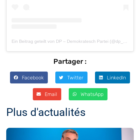
Ein Beitrag geteilt von DP – Demokratesch Partei (@dp_demokratesch_partei)
Partager :
Facebook
Twitter
LinkedIn
Email
WhatsApp
Plus d'actualités