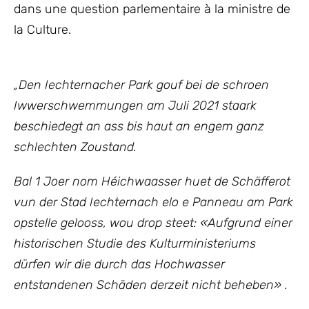
dans une question parlementaire à la ministre de
la Culture.
„
Den Iechternacher Park gouf bei de schroen
Iwwerschwemmungen am Juli 2021 staark
beschiedegt an ass bis haut an engem ganz
schlechten Zoustand.
Bal 1 Joer nom Héichwaasser huet de Schäfferot
vun der Stad Iechternach elo e Panneau am Park
opstelle gelooss, wou drop steet: «Aufgrund einer
historischen Studie des Kulturministeriums
dürfen wir die durch das Hochwasser
entstandenen Schäden derzeit nicht beheben» .