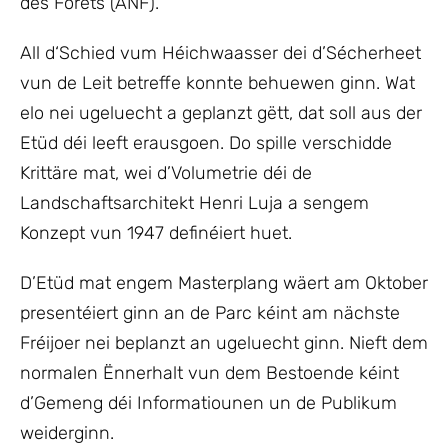
des Forêts (ANF).
All d‘Schied vum Héichwaasser dei d’Sécherheet
vun de Leit betreffe konnte behuewen ginn. Wat
elo nei ugeluecht a geplanzt gëtt, dat soll aus der
Etüd déi leeft erausgoen. Do spille verschidde
Krittäre mat, wei d’Volumetrie déi de
Landschaftsarchitekt Henri Luja a sengem
Konzept vun 1947 definéiert huet.
D’Etüd mat engem Masterplang wäert am Oktober
presentéiert ginn an de Parc kéint am nächste
Fréijoer nei beplanzt an ugeluecht ginn. Nieft dem
normalen Ënnerhalt vun dem Bestoende kéint
d’Gemeng déi Informatiounen un de Publikum
weiderginn.