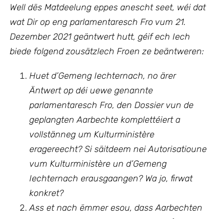
Well dës Matdeelung eppes anescht seet, wéi dat
wat Dir op eng parlamentaresch Fro vum 21.
Dezember 2021 geäntwert hutt, géif ech Iech
biede folgend zousätzlech Froen ze beäntweren:
Huet d’Gemeng Iechternach, no ärer
Äntwert op déi uewe genannte
parlamentaresch Fro, den Dossier vun de
geplangten Aarbechte komplettéiert a
vollstänneg um Kulturministère
eragereecht? Si säitdeem nei Autorisatioune
vum Kulturministère un d’Gemeng
Iechternach erausgaangen? Wa jo, firwat
konkret?
Ass et nach ëmmer esou, dass Aarbechten