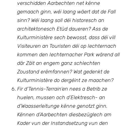
verschidden Aarbechten net kënne
gemaach ginn, wéi laang wäert dat de Fall
sinn? Wéi laang soll déi historesch an
architektonesch Etüd daueren? Ass de
Kulturministère sech bewosst, dass déi vill
Visiteuren an Touristen déi op Iechternach
kommen den Iechternacher Park wärend all
där Zäit an engem ganz schlechten
Zoustand erëmfannen? Wat gedenkt de
Kulturministère do dergéint ze maachen?
Fir d’Tennis-Terrain’en nees a Betrib ze
huelen, mussen och d’Elektresch- an
d’Waasserleitunge kënne genotzt ginn.
Kënnen d’Aarbechten diesbezüglech am
Kader vun der Instandsetzung vun den