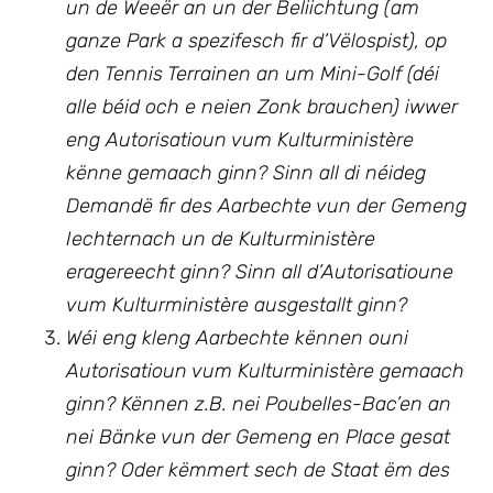
un de Weeër an un der Beliichtung (am
ganze Park a spezifesch fir d’Vëlospist), op
den Tennis Terrainen an um Mini-Golf (déi
alle béid och e neien Zonk brauchen) iwwer
eng Autorisatioun vum Kulturministère
kënne gemaach ginn? Sinn all di néideg
Demandë fir des Aarbechte vun der Gemeng
Iechternach un de Kulturministère
eragereecht ginn? Sinn all d’Autorisatioune
vum Kulturministère ausgestallt ginn?
Wéi eng kleng Aarbechte kënnen ouni
Autorisatioun vum Kulturministère gemaach
ginn? Kënnen z.B. nei Poubelles-Bac’en an
nei Bänke vun der Gemeng en Place gesat
ginn? Oder këmmert sech de Staat ëm des