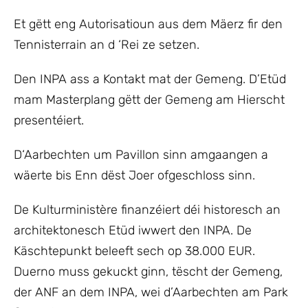
Et gëtt eng Autorisatioun aus dem Mäerz fir den
Tennisterrain an d ‘Rei ze setzen.
Den INPA ass a Kontakt mat der Gemeng. D’Etüd
mam Masterplang gëtt der Gemeng am Hierscht
presentéiert.
D‘Aarbechten um Pavillon sinn amgaangen a
wäerte bis Enn dëst Joer ofgeschloss sinn.
De Kulturministère finanzéiert déi historesch an
architektonesch Etüd iwwert den INPA. De
Käschtepunkt beleeft sech op 38.000 EUR.
Duerno muss gekuckt ginn, tëscht der Gemeng,
der ANF an dem INPA, wei d’Aarbechten am Park