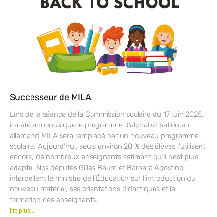
Successeur de MILA
Lors de la séance de la Commission scolaire du 17 juin 2025,
il a été annoncé que le programme d’alphabétisation en
allemand MILA sera remplacé par un nouveau programme
scolaire. Aujourd’hui, seuls environ 20 % des élèves l’utilisent
encore, de nombreux enseignants estimant qu’il n’est plus
adapté. Nos députés Gilles Baum et Barbara Agostino
interpellent le ministre de l’Éducation sur l’introduction du
nouveau matériel, ses orientations didactiques et la
formation des enseignants.
lire plus...