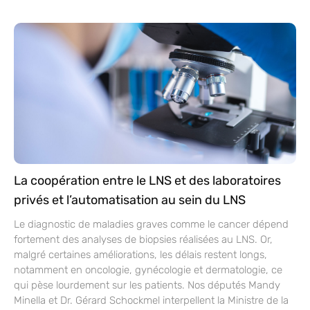
La coopération entre le LNS et des laboratoires
privés et l’automatisation au sein du LNS
Le diagnostic de maladies graves comme le cancer dépend
fortement des analyses de biopsies réalisées au LNS. Or,
malgré certaines améliorations, les délais restent longs,
notamment en oncologie, gynécologie et dermatologie, ce
qui pèse lourdement sur les patients. Nos députés Mandy
Minella et Dr. Gérard Schockmel interpellent la Ministre de la