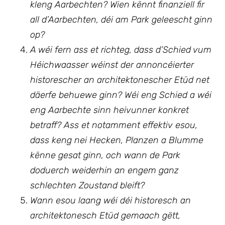
kleng Aarbechten? Wien kënnt finanziell fir
all d’Aarbechten, déi am Park geleescht ginn
op?
A wéi fern ass et richteg, dass d’Schied vum
Héichwaasser wéinst der annoncéierter
historescher an architektonescher Etüd net
däerfe behuewe ginn? Wéi eng Schied a wéi
eng Aarbechte sinn heivunner konkret
betraff? Ass et notamment effektiv esou,
dass keng nei Hecken, Planzen a Blumme
kënne gesat ginn, och wann de Park
doduerch weiderhin an engem ganz
schlechten Zoustand bleift?
Wann esou laang wéi déi historesch an
architektonesch Etüd gemaach gëtt,