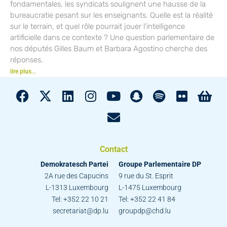
fondamentales, les syndicats soulignent une hausse de la
bureaucratie pesant sur les enseignants. Quelle est la réalité
sur le terrain, et quel rôle pourrait jouer l’intelligence
artificielle dans ce contexte ? Une question parlementaire de
nos députés Gilles Baum et Barbara Agostino cherche des
réponses.
lire plus...
Contact
Demokratesch Partei
Groupe Parlementaire DP
2A rue des Capucins
9 rue du St. Esprit
L-1313 Luxembourg
L-1475 Luxembourg
Tel: +352 22 10 21
Tel: +352 22 41 84
secretariat@dp.lu
groupdp@chd.lu