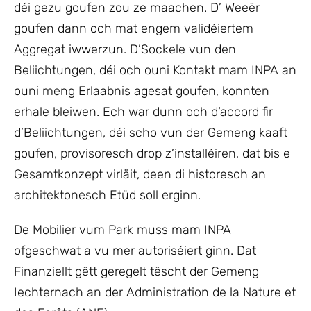
déi gezu goufen zou ze maachen. D’ Weeër
goufen dann och mat engem validéiertem
Aggregat iwwerzun. D’Sockele vun den
Beliichtungen, déi och ouni Kontakt mam INPA an
ouni meng Erlaabnis agesat goufen, konnten
erhale bleiwen. Ech war dunn och d‘accord fir
d’Beliichtungen, déi scho vun der Gemeng kaaft
goufen, provisoresch drop z’installéiren, dat bis e
Gesamtkonzept virläit, deen di historesch an
architektonesch Etüd soll erginn.
De Mobilier vum Park muss mam INPA
ofgeschwat a vu mer autoriséiert ginn. Dat
Finanziellt gëtt geregelt tëscht der Gemeng
Iechternach an der Administration de la Nature et