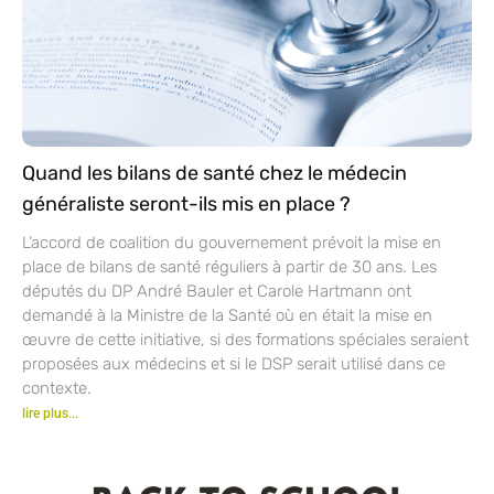
Quand les bilans de santé chez le médecin
généraliste seront-ils mis en place ?
L’accord de coalition du gouvernement prévoit la mise en
place de bilans de santé réguliers à partir de 30 ans. Les
députés du DP André Bauler et Carole Hartmann ont
demandé à la Ministre de la Santé où en était la mise en
œuvre de cette initiative, si des formations spéciales seraient
proposées aux médecins et si le DSP serait utilisé dans ce
contexte.
lire plus...