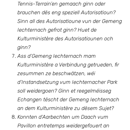
Tennis-Terrain’en gemaach ginn oder
brauchen dës eng speziell Autorisatioun?
Sinn all des Autorisatioune vun der Gemeng
Iechternach gefrot ginn? Huet de
Kulturministère des Autorisatiounen och
ginn?
Ass d’Gemeng Iechternach mam
Kulturministère a Verbindung getrueden, fir
zesummen ze beschwätzen, wéi
d’Instandsetzung vum Iechternacher Park
soll weidergoen? Ginn et reegelméisseg
Echangen tëscht der Gemeng Iechternach
an dem Kulturministère zu dësem Sujet?
Konnten d’Aarbechten um Daach vum
Pavillon entretemps weidergefouert an