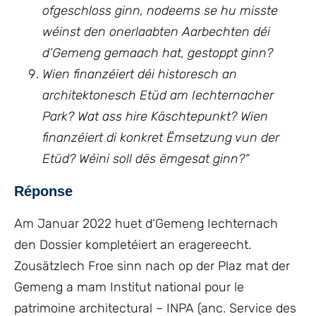
ofgeschloss ginn, nodeems se hu misste
wéinst den onerlaabten Aarbechten déi
d’Gemeng gemaach hat, gestoppt ginn?
Wien finanzéiert déi historesch an
architektonesch Etüd am Iechternacher
Park? Wat ass hire Käschtepunkt? Wien
finanzéiert di konkret Ëmsetzung vun der
Etüd? Wéini soll dës ëmgesat ginn
?
“
Réponse
Am Januar 2022 huet d‘Gemeng Iechternach
den Dossier kompletéiert an eragereecht.
Zousätzlech Froe sinn nach op der Plaz mat der
Gemeng a mam Institut national pour le
patrimoine architectural – INPA (anc. Service des