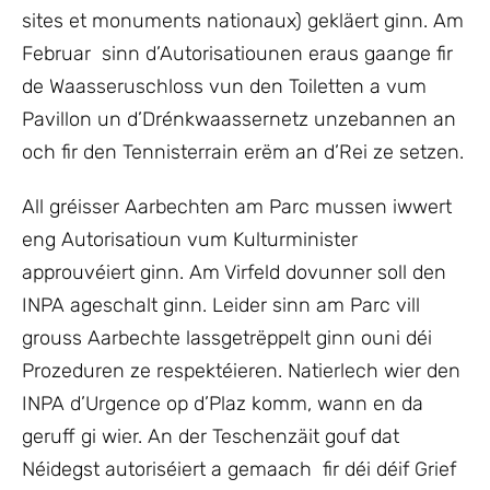
sites et monuments nationaux) gekläert ginn. Am
Februar sinn d’Autorisatiounen eraus gaange fir
de Waasseruschloss vun den Toiletten a vum
Pavillon un d’Drénkwaassernetz unzebannen an
och fir den Tennisterrain erëm an d’Rei ze setzen.
All gréisser Aarbechten am Parc mussen iwwert
eng Autorisatioun vum Kulturminister
approuvéiert ginn. Am Virfeld dovunner soll den
INPA ageschalt ginn. Leider sinn am Parc vill
grouss Aarbechte lassgetrëppelt ginn ouni déi
Prozeduren ze respektéieren. Natierlech wier den
INPA d’Urgence op d’Plaz komm, wann en da
geruff gi wier. An der Teschenzäit gouf dat
Néidegst autoriséiert a gemaach fir déi déif Grief