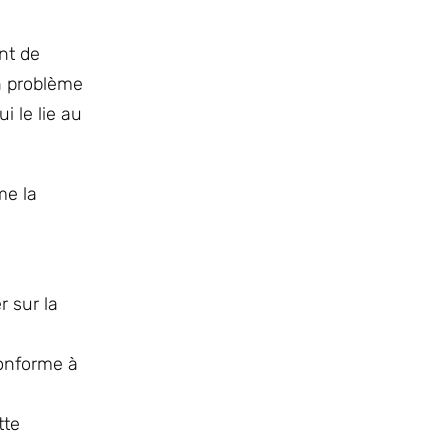
nt de
n problème
i le lie au
me la
r sur la
conforme à
tte