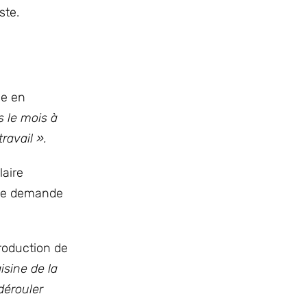
ste.
de en
 le mois à
ravail ».
laire
lle demande
troduction de
sine de la
dérouler