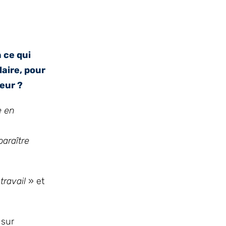
 ce qui
aire, pour
yeur ?
e en
paraître
travail
» et
 sur