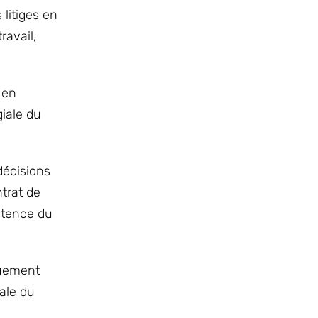
 litiges en
ravail,
 en
giale du
décisions
ntrat de
pétence du
quement
iale du