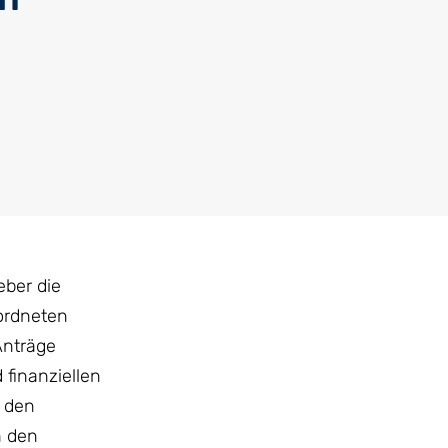
eber die
ordneten
Anträge
 finanziellen
r den
h den