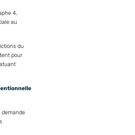
raphe 4,
iale au
ictions du
étent pour
tatuant
ventionnelle
une demande
s