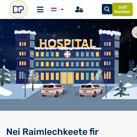
Gëff
Member
Nei Raimlechkeete fir