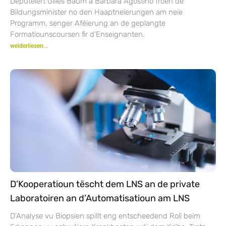
Deputéiert Gilles Baum a Barbara Agostino froen de
Bildungsminister no den Haaptneierungen am neie
Programm, senger Aféierung an de geplangte
Formatiounscoursen fir d’Enseignanten.
weiderliesen...
D’Kooperatioun tëscht dem LNS an de private
Laboratoiren an d’Automatisatioun am LNS
D’Analyse vu Biopsien spillt eng entscheedend Roll beim