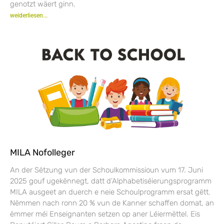
genotzt wäert ginn.
weiderliesen...
MILA Nofolleger
An der Sëtzung vun der Schoulkommissioun vum 17. Juni
2025 gouf ugekënnegt, datt d’Alphabetiséierungsprogramm
MILA ausgeet an duerch e neie Schoulprogramm ersat gëtt.
Nëmmen nach ronn 20 % vun de Kanner schaffen domat, an
ëmmer méi Enseignanten setzen op aner Léiermëttel. Eis