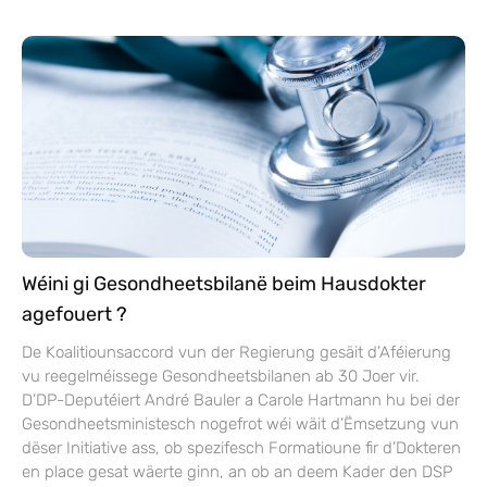
Wéini gi Gesondheetsbilanë beim Hausdokter
agefouert ?
De Koalitiounsaccord vun der Regierung gesäit d’Aféierung
vu reegelméissege Gesondheetsbilanen ab 30 Joer vir.
D’DP-Deputéiert André Bauler a Carole Hartmann hu bei der
Gesondheetsministesch nogefrot wéi wäit d’Ëmsetzung vun
dëser Initiative ass, ob spezifesch Formatioune fir d’Dokteren
en place gesat wäerte ginn, an ob an deem Kader den DSP