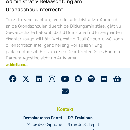
Administrativ Belaaschtung am
Grondschoulunterrecht
Trotz der Vereinfachung vun der administrativer Aarbescht
an de Grondschoulen duerch de Bildungsministère, gëtt vu
Gewerkschafte betount, datt d’Bürokratie fir d’Enseignanten
éischter zougeholl hätt. Wéi gesäit d’Realitéit aus, a wéi kann
d’kënschtlech Intelligenz hei eng Roll spillen? Eng
parlamentaresch Fro vun eisen Deputéierten Gilles Baum a
Barbara Agostino sicht no Äntwerten.
weiderliesen...
Kontakt
Demokratesch Partei
DP-Fraktioun
2A rue des Capucins
9 rue du St. Esprit