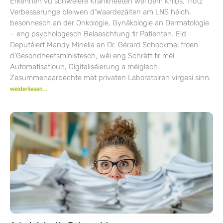
Erkennen vu schwéiere Krankheeten wéi dem Kriibs. Trotz
Verbesserunge bleiwen d’Waardezäiten am LNS héich,
besonnesch an der Onkologie, Gynäkologie an Dermatologie
– eng psychologesch Belaaschtung fir Patienten. Eid
Deputéiert Mandy Minella an Dr. Gérard Schockmel froen
d’Gesondheetsministesch, wéi eng Schrëtt fir méi
Automatisatioun, Digitaliséierung a méiglech
Zesummenaarbechte mat privaten Laboratoiren virgesi sinn.
weiderliesen...