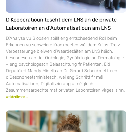
D’Kooperatioun tëscht dem LNS an de private
Laboratoiren an d’Automatisatioun am LNS
D’Analyse vu Biopsien spillt eng entscheedend Roll beim
Erkennen vu schwéiere Krankheeten wéi dem Kriibs. Trotz
Verbesserunge bleiwen d’Waardezäiten am LNS héich,
besonnesch an der Onkologie, Gynäkologie an Dermatologie
– eng psychologesch Belaaschtung fir Patienten. Eid
Deputéiert Mandy Minella an Dr. Gérard Schockmel froen
d’Gesondheetsministesch, wéi eng Schrëtt fir méi
Automatisatioun, Digitaliséierung a méiglech
Zesummenaarbechte mat privaten Laboratoiren virgesi sinn.
weiderliesen...