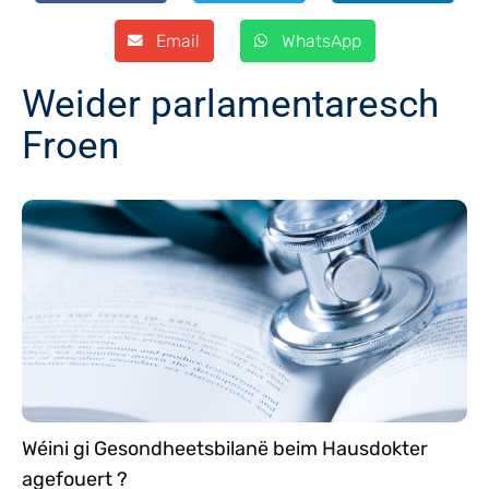
Email
WhatsApp
Weider parlamentaresch
Froen
Wéini gi Gesondheetsbilanë beim Hausdokter
agefouert ?