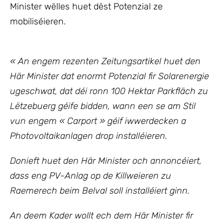
Minister wëlles huet dëst Potenzial ze
mobiliséieren.
« An engem rezenten Zeitungsartikel huet den
Här Minister dat enormt Potenzial fir Solarenergie
ugeschwat, dat déi ronn 100 Hektar Parkfläch zu
Lëtzebuerg géife bidden, wann een se am Stil
vun engem « Carport » géif iwwerdecken a
Photovoltaikanlagen drop installéieren.
Donieft huet den Här Minister och annoncéiert,
dass eng PV-Anlag op de Killweieren zu
Raemerech beim Belval soll installéiert ginn.
An deem Kader wollt ech dem Här Minister fir