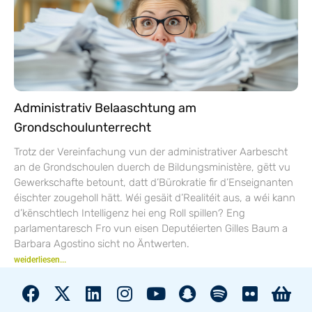
Administrativ Belaaschtung am
Grondschoulunterrecht
Trotz der Vereinfachung vun der administrativer Aarbescht
an de Grondschoulen duerch de Bildungsministère, gëtt vu
Gewerkschafte betount, datt d’Bürokratie fir d’Enseignanten
éischter zougeholl hätt. Wéi gesäit d’Realitéit aus, a wéi kann
d’kënschtlech Intelligenz hei eng Roll spillen? Eng
parlamentaresch Fro vun eisen Deputéierten Gilles Baum a
Barbara Agostino sicht no Äntwerten.
weiderliesen...