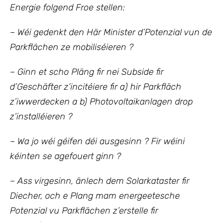
Energie folgend Froe stellen:
– Wéi gedenkt den Här Minister d’Potenzial vun de
Parkflächen ze mobiliséieren ?
– Ginn et scho Pläng fir nei Subside fir
d’Geschäfter z’incitéiere fir a) hir Parkfläch
z’iwwerdecken a b) Photovoltaikanlagen drop
z’installéieren ?
– Wa jo wéi géifen déi ausgesinn ? Fir wéini
kéinten se agefouert ginn ?
– Ass virgesinn, änlech dem Solarkataster fir
Diecher, och e Plang mam energeetesche
Potenzial vu Parkflächen z’erstelle fir