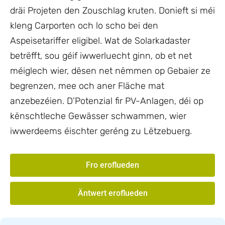
dräi Projeten den Zouschlag kruten. Donieft si méi
kleng Carporten och lo scho bei den
Aspeisetariffer eligibel. Wat de Solarkadaster
betrëfft, sou géif iwwerluecht ginn, ob et net
méiglech wier, dësen net nëmmen op Gebaier ze
begrenzen, mee och aner Fläche mat
anzebezéien. D’Potenzial fir PV-Anlagen, déi op
kënschtleche Gewässer schwammen, wier
iwwerdeems éischter geréng zu Lëtzebuerg.
Fro eroflueden
Äntwert eroflueden