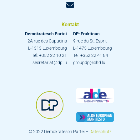
Kontakt
Demokratesch Partei
DP-Fraktioun
2A rue des Capucins
9 rue du St. Esprit
L-1313 Luxembourg
L-1475 Luxembourg
Tel: +352 22 10 21
Tel: +352 22 41 84
secretariat@dp.lu
groupdp@chd.lu
© 2022 Demokratesch Partei –
Dateschutz