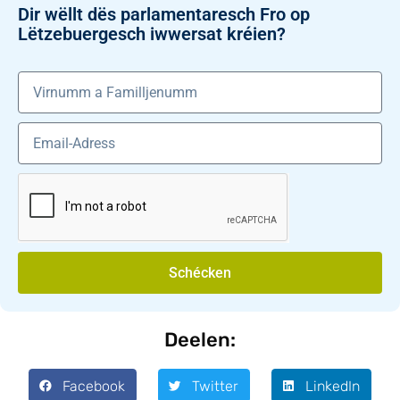
Dir wëllt dës parlamentaresch Fro op
Lëtzebuergesch iwwersat kréien?
Schécken
Deelen:
Facebook
Twitter
LinkedIn