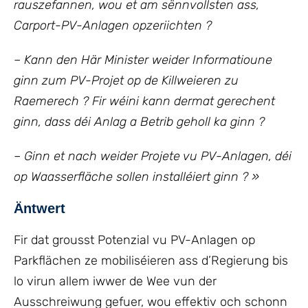
rauszefannen, wou et am sënnvollsten ass,
Carport-PV-Anlagen opzeriichten ?
– Kann den Här Minister weider Informatioune
ginn zum PV-Projet op de Killweieren zu
Raemerech ? Fir wéini kann dermat gerechent
ginn, dass déi Anlag a Betrib geholl ka ginn ?
– Ginn et nach weider Projete vu PV-Anlagen, déi
op Waasserfläche sollen installéiert ginn ? »
Äntwert
Fir dat grousst Potenzial vu PV-Anlagen op
Parkflächen ze mobiliséieren ass d’Regierung bis
lo virun allem iwwer de Wee vun der
Ausschreiwung gefuer, wou effektiv och schonn