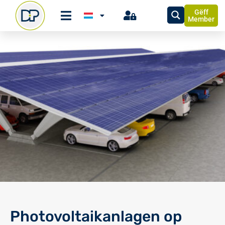
Gëff
Member
Photovoltaikanlagen op