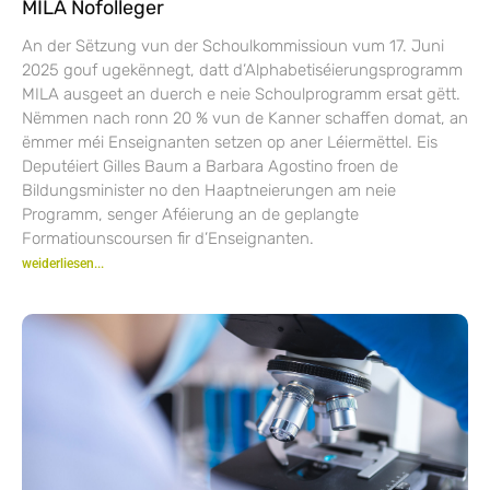
MILA Nofolleger
An der Sëtzung vun der Schoulkommissioun vum 17. Juni
2025 gouf ugekënnegt, datt d’Alphabetiséierungsprogramm
MILA ausgeet an duerch e neie Schoulprogramm ersat gëtt.
Nëmmen nach ronn 20 % vun de Kanner schaffen domat, an
ëmmer méi Enseignanten setzen op aner Léiermëttel. Eis
Deputéiert Gilles Baum a Barbara Agostino froen de
Bildungsminister no den Haaptneierungen am neie
Programm, senger Aféierung an de geplangte
Formatiounscoursen fir d’Enseignanten.
weiderliesen...