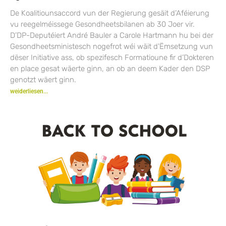
De Koalitiounsaccord vun der Regierung gesäit d’Aféierung
vu reegelméissege Gesondheetsbilanen ab 30 Joer vir.
D’DP-Deputéiert André Bauler a Carole Hartmann hu bei der
Gesondheetsministesch nogefrot wéi wäit d’Ëmsetzung vun
dëser Initiative ass, ob spezifesch Formatioune fir d’Dokteren
en place gesat wäerte ginn, an ob an deem Kader den DSP
genotzt wäert ginn.
weiderliesen...