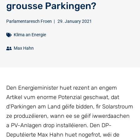
grousse Parkingen?
Parlamentaresch Froen
|
29. January 2021
Klima an Energie
Max Hahn
Den Energieminister huet rezent an engem
Artikel vum enorme Potenzial geschwat, dat
d'Parkingen am Land géife bidden, fir Solarstroum
ze produzéieren, wann ee se géif iwwerdaachen
a PV-Anlagen drop installéieren. Den DP-
Deputéierte Max Hahn huet nogefrot, wéi de