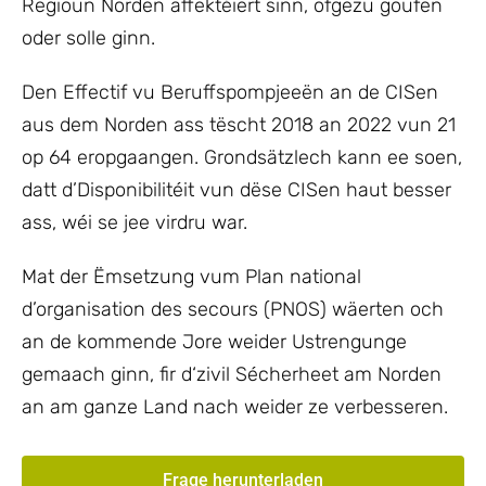
Regioun Norden affektéiert sinn, ofgezu goufen
oder solle ginn.
Den Effectif vu Beruffspompjeeën an de CISen
aus dem Norden ass tëscht 2018 an 2022 vun 21
op 64 eropgaangen. Grondsätzlech kann ee soen,
datt d’Disponibilitéit vun dëse CISen haut besser
ass, wéi se jee virdru war.
Mat der Ëmsetzung vum Plan national
d’organisation des secours (PNOS) wäerten och
an de kommende Jore weider Ustrengunge
gemaach ginn, fir d‘zivil Sécherheet am Norden
an am ganze Land nach weider ze verbesseren.
Frage herunterladen