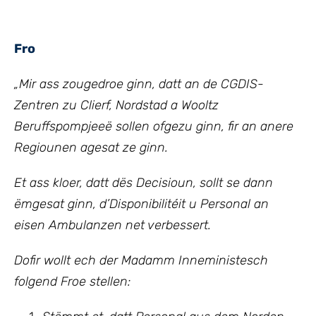
Fro
„Mir ass zougedroe ginn, datt an de CGDIS-
Zentren zu Clierf, Nordstad a Wooltz
Beruffspompjeeë sollen ofgezu ginn, fir an anere
Regiounen agesat ze ginn.
Et ass kloer, datt dës Decisioun, sollt se dann
ëmgesat ginn, d’Disponibilitéit u Personal an
eisen Ambulanzen net verbessert.
Dofir wollt ech der Madamm Inneministesch
folgend Froe stellen: