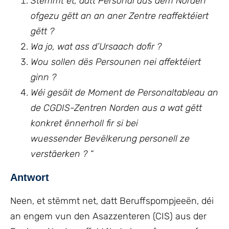
Stëmmt et, datt Personal aus dem Norden
ofgezu gëtt an an aner Zentre reaffektéiert
gëtt ?
Wa jo, wat ass d’Ursaach dofir
?
Wou sollen dës Persounen nei affektéiert
ginn
?
Wéi gesäit de Moment de Personaltableau an
de CGDIS-Zentren Norden aus a wat gëtt
konkret ënnerholl fir si bei
wuessender Bevëlkerung personell ze
verstäerken
? “
Antwort
Neen, et stëmmt net, datt Beruffspompjeeën, déi
an engem vun den Asazzenteren (CIS) aus der