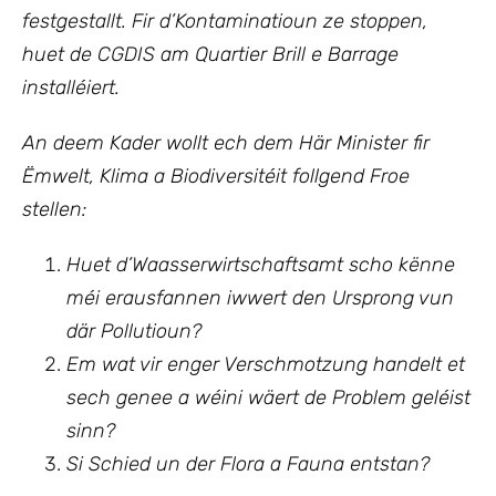
festgestallt. Fir d’Kontaminatioun ze stoppen,
huet de CGDIS am Quartier Brill e Barrage
installéiert.
An deem Kader wollt ech
dem Här Minister fir
Ëmwelt, Klima a Biodiversitéit follgend Froe
stellen:
Huet d’Waasserwirtschaftsamt scho kënne
méi erausfannen iwwert den Ursprong vun
där Pollutioun?
Em wat vir enger Verschmotzung handelt et
sech genee a wéini wäert de Problem geléist
sinn?
Si Schied un der Flora a Fauna entstan?