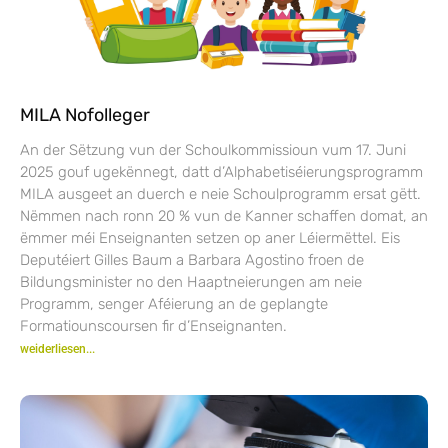
MILA Nofolleger
An der Sëtzung vun der Schoulkommissioun vum 17. Juni
2025 gouf ugekënnegt, datt d’Alphabetiséierungsprogramm
MILA ausgeet an duerch e neie Schoulprogramm ersat gëtt.
Nëmmen nach ronn 20 % vun de Kanner schaffen domat, an
ëmmer méi Enseignanten setzen op aner Léiermëttel. Eis
Deputéiert Gilles Baum a Barbara Agostino froen de
Bildungsminister no den Haaptneierungen am neie
Programm, senger Aféierung an de geplangte
Formatiounscoursen fir d’Enseignanten.
weiderliesen...