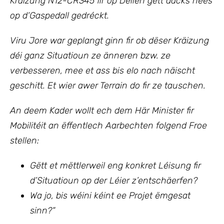
Kräizung N12-CR345 fir op Dellen gëtt dacks nees
op d‘Gaspedall gedréckt.
Viru Jore war geplangt ginn fir ob dëser Kräizung
déi ganz Situatioun ze änneren bzw. ze
verbesseren, mee et ass bis elo nach näischt
geschitt. Et wier awer Terrain do fir ze tauschen.
An deem Kader wollt ech
dem Här Minister fir
Mobilitéit an ëffentlech Aarbechten
folgend Froe
stellen:
Gëtt et mëttlerweil eng konkret Léisung fir
d’Situatioun op der Léier z’entschäerfen?
Wa jo, bis wéini kéint ee Projet ëmgesat
sinn?“