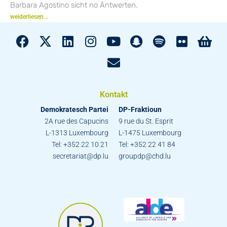
Barbara Agostino sicht no Äntwerten.
weiderliesen...
Kontakt
Demokratesch Partei
DP-Fraktioun
2A rue des Capucins
9 rue du St. Esprit
L-1313 Luxembourg
L-1475 Luxembourg
Tel: +352 22 10 21
Tel: +352 22 41 84
secretariat@dp.lu
groupdp@chd.lu