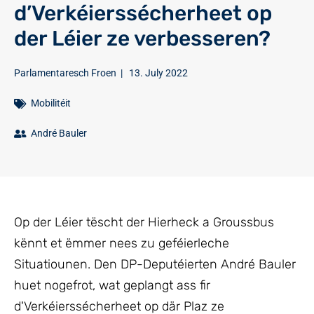
d’Verkéierssécherheet op
der Léier ze verbesseren?
Parlamentaresch Froen
|
13. July 2022
Mobilitéit
André Bauler
Op der Léier tëscht der Hierheck a Groussbus
kënnt et ëmmer nees zu geféierleche
Situatiounen. Den DP-Deputéierten André Bauler
huet nogefrot, wat geplangt ass fir
d'Verkéierssécherheet op där Plaz ze