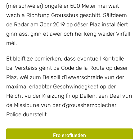
(méi schwéier) ongeféier 500 Meter méi wäit
wech a Richtung Groussbus geschitt. Säitdeem
de Radar am Joer 2019 op dëser Plaz installéiert
ginn ass, ginn et awer och hei keng weider Virfäll
méi.
Et bleift ze bemierken, dass eventuell Kontrolle
bei Verstéiss géint de Code de la Route op dëser
Plaz, wéi zum Beispill d’Iwwerschreide vun der
maximal erlaabter Geschwindegkeet op der
Héicht vu der Kräizung fir op Dellen, een Deel vun
de Missioune vun der d’groussherzoglecher
Police duerstellt.
Fro eroflueden