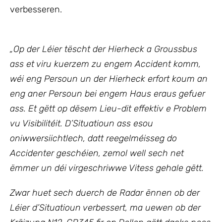
verbesseren.
„
Op der Léier tëscht der Hierheck a Groussbus
ass et viru kuerzem zu engem Accident komm,
wéi eng Persoun un der Hierheck erfort koum an
eng aner Persoun bei engem Haus eraus gefuer
ass. Et gëtt op dësem Lieu-dit effektiv e Problem
vu Visibilitéit. D’Situatioun ass esou
oniwwersiichtlech, datt reegelméisseg do
Accidenter geschéien, zemol well sech net
ëmmer un déi virgeschriwwe Vitess gehale gëtt.
Zwar huet sech duerch de Radar ënnen ob der
Léier d’Situatioun verbessert, ma uewen ob der