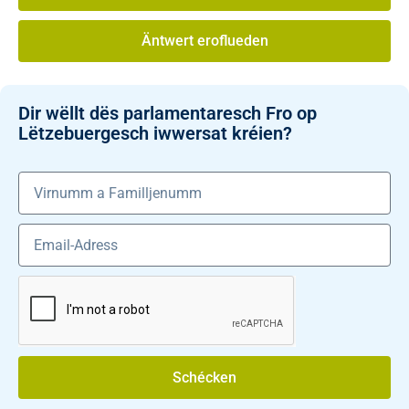
Äntwert eroflueden
Dir wëllt dës parlamentaresch Fro op
Lëtzebuergesch iwwersat kréien?
Schécken