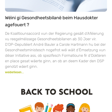
Wéini gi Gesondheetsbilanë beim Hausdokter
agefouert ?
De Koalitiounsaccord vun der Regierung gesäit d’Aféierung
vu reegelméissege Gesondheetsbilanen ab 30 Joer vir.
D’DP-Deputéiert André Bauler a Carole Hartmann hu bei der
Gesondheetsministesch nogefrot wéi wäit d’Ëmsetzung vun
dëser Initiative ass, ob spezifesch Formatioune fir d’Dokteren
en place gesat wäerte ginn, an ob an deem Kader den DSP
genotzt wäert ginn.
weiderliesen...