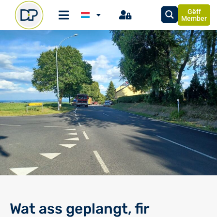
Gëff
Member
Wat ass geplangt, fir