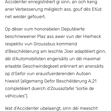
Accidenter enregistréiert gi sinn, an och keng
aner Verbesserung méiglech ass, gouf dës Etüd
net weider gefouert.
Op dëser vum honorabelen Deputéierte
beschriwwener Plaz ass awer vun der Hierheck
respektiv vun Groussbus kommend
d’Beschëlderung am leschte Joer adaptéiert ginn,
déi d’Automobilisten engersäits un déi maximal
erlaabte Geschwindegkeet erënnert an anersäits
op d’Gefor vun erausfuerderenden Autoen
hiweist (allgemeng Gefor Beschëlderung A,21
completéiert duerch d’Zousaztafel “sortie de
véhicules”).
Wat d’Accidenter ubelaangt, sinn déi meescht