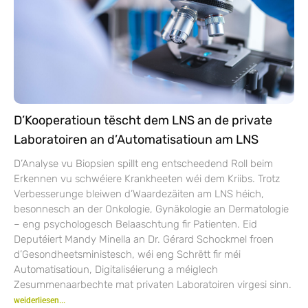
D’Kooperatioun tëscht dem LNS an de private
Laboratoiren an d’Automatisatioun am LNS
D’Analyse vu Biopsien spillt eng entscheedend Roll beim
Erkennen vu schwéiere Krankheeten wéi dem Kriibs. Trotz
Verbesserunge bleiwen d’Waardezäiten am LNS héich,
besonnesch an der Onkologie, Gynäkologie an Dermatologie
– eng psychologesch Belaaschtung fir Patienten. Eid
Deputéiert Mandy Minella an Dr. Gérard Schockmel froen
d’Gesondheetsministesch, wéi eng Schrëtt fir méi
Automatisatioun, Digitaliséierung a méiglech
Zesummenaarbechte mat privaten Laboratoiren virgesi sinn.
weiderliesen...