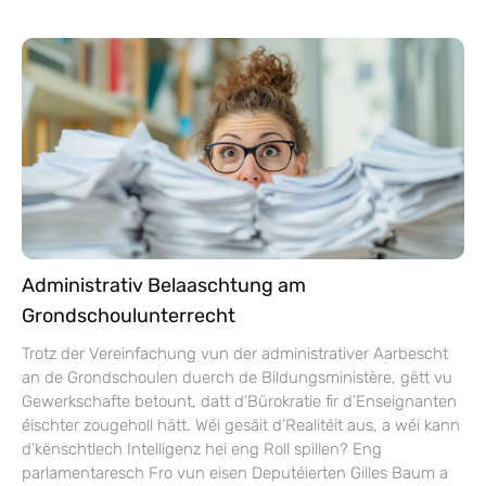
Administrativ Belaaschtung am
Grondschoulunterrecht
Trotz der Vereinfachung vun der administrativer Aarbescht
an de Grondschoulen duerch de Bildungsministère, gëtt vu
Gewerkschafte betount, datt d’Bürokratie fir d’Enseignanten
éischter zougeholl hätt. Wéi gesäit d’Realitéit aus, a wéi kann
d’kënschtlech Intelligenz hei eng Roll spillen? Eng
parlamentaresch Fro vun eisen Deputéierten Gilles Baum a