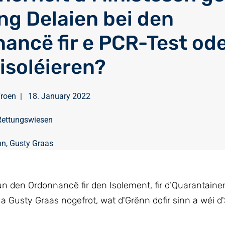
ang Delaien bei den
ancë fir e PCR-Test oder
’isoléieren?
Froen
|
18. January 2022
Rettungswiesen
nn
,
Gusty Graas
vun den Ordonnancë fir den Isolement, fir d’Quarantaine
 Gusty Graas nogefrot, wat d'Grënn dofir sinn a wéi d'