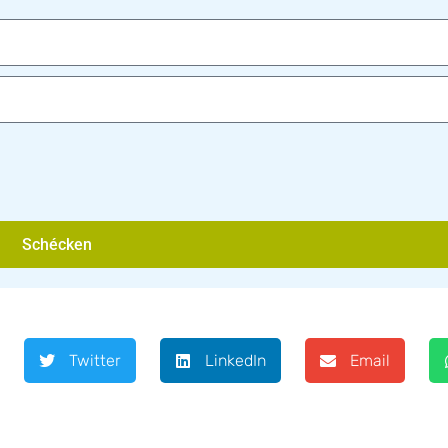
Schécken
Twitter
LinkedIn
Email