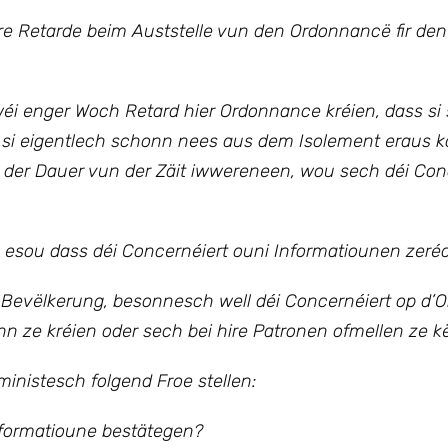
ere Retarde beim Auststelle vun den Ordonnancë fir den
wéi enger Woch Retard hier Ordonnance kréien, dass si
u si eigentlech schonn nees aus dem Isolement eraus
der Dauer vun der Zäit iwwereneen, wou sech déi Con
l, esou dass déi Concernéiert ouni Informatiounen zeré
r Bevëlkerung, besonnesch well déi Concernéiert op d
ënn ze kréien oder sech bei hire Patronen ofmellen ze 
nistesch folgend Froe stellen:
ormatioune bestätegen?