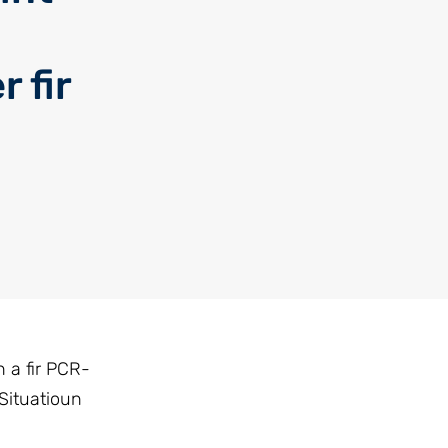
 fir
n a fir PCR-
Situatioun