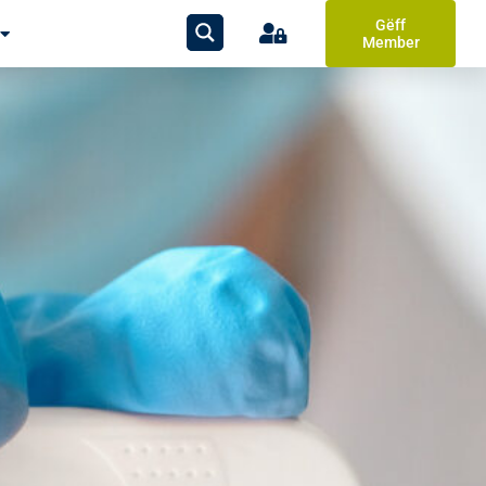
Gëff
Member