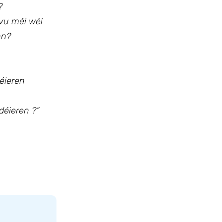
?
vu méi wéi
nn?
éieren
déieren ?“