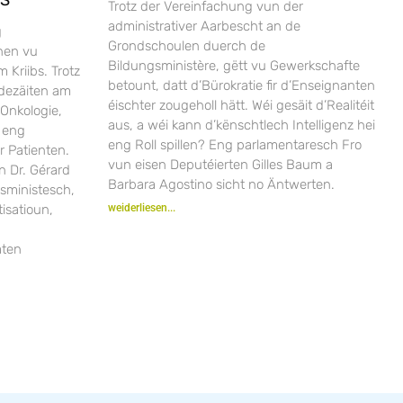
Trotz der Vereinfachung vun der
administrativer Aarbescht an de
g
Grondschoulen duerch de
nen vu
Bildungsministère, gëtt vu Gewerkschafte
Kriibs. Trotz
betount, datt d’Bürokratie fir d’Enseignanten
dezäiten am
éischter zougeholl hätt. Wéi gesäit d’Realitéit
Onkologie,
aus, a wéi kann d’kënschtlech Intelligenz hei
 eng
eng Roll spillen? Eng parlamentaresch Fro
r Patienten.
vun eisen Deputéierten Gilles Baum a
n Dr. Gérard
Barbara Agostino sicht no Äntwerten.
sministesch,
isatioun,
weiderliesen...
aten