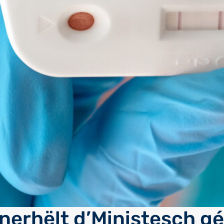
nerhëlt d’Ministesch gé