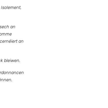
 Isolement,
 sech an
 komme
cernéiert an
ck bleiwen.
’Ordonnancen
kënnen.