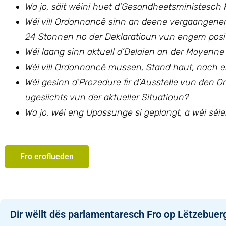
Wa jo, säit wéini huet d’Gesondheetsministesch 
Wéi vill Ordonnancë sinn an deene vergaangene
24 Stonnen no der Deklaratioun vun engem posit
Wéi laang sinn aktuell d’Delaien an der Moyenne
Wéi vill Ordonnancë mussen, Stand haut, nach 
Wéi gesinn d’Prozedure fir d’Ausstelle vun den 
ugesiichts vun der aktueller Situatioun?
Wa jo, wéi eng Upassunge si geplangt, a wéi séi
Fro eroflueden
Dir wëllt dës parlamentaresch Fro op Lëtzebuer