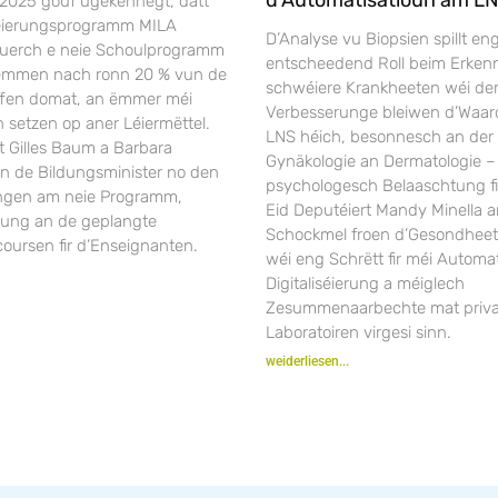
 2025 gouf ugekënnegt, datt
séierungsprogramm MILA
D’Analyse vu Biopsien spillt en
duerch e neie Schoulprogramm
entscheedend Roll beim Erken
Nëmmen nach ronn 20 % vun de
schwéiere Krankheeten wéi dem 
ffen domat, an ëmmer méi
Verbesserunge bleiwen d’Waar
 setzen op aner Léiermëttel.
LNS héich, besonnesch an der 
t Gilles Baum a Barbara
Gynäkologie an Dermatologie –
en de Bildungsminister no den
psychologesch Belaaschtung fi
ngen am neie Programm,
Eid Deputéiert Mandy Minella a
rung an de geplangte
Schockmel froen d’Gesondheet
oursen fir d’Enseignanten.
wéi eng Schrëtt fir méi Automat
Digitaliséierung a méiglech
Zesummenaarbechte mat priv
Laboratoiren virgesi sinn.
weiderliesen...