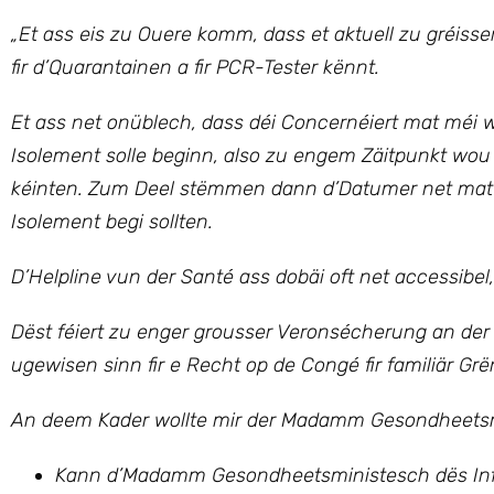
„
Et ass eis zu Ouere komm, dass et aktuell zu gréiss
fir d’Quarantainen a fir PCR-Tester kënnt.
Et ass net onüblech, dass déi Concernéiert mat méi 
Isolement solle beginn, also zu engem Zäitpunkt wo
kéinten. Zum Deel stëmmen dann d’Datumer net mat 
Isolement begi sollten.
D’Helpline vun der Santé ass dobäi oft net accessibe
Dëst féiert zu enger grousser Veronsécherung an de
ugewisen sinn fir e Recht op de Congé fir familiär Gr
An deem Kader wollte mir der Madamm Gesondheetsmi
Kann d’Madamm Gesondheetsministesch dës Inf