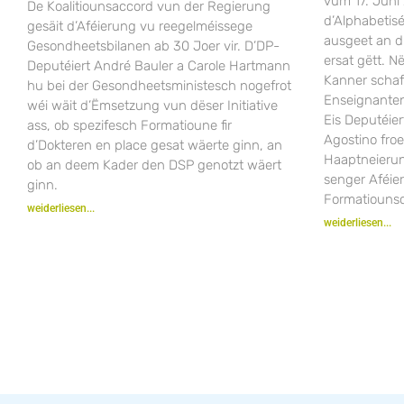
vum 17. Juni
De Koalitiounsaccord vun der Regierung
d’Alphabeti
gesäit d’Aféierung vu reegelméissege
ausgeet an 
Gesondheetsbilanen ab 30 Joer vir. D’DP-
ersat gëtt. 
Deputéiert André Bauler a Carole Hartmann
Kanner scha
hu bei der Gesondheetsministesch nogefrot
Enseignanten
wéi wäit d’Ëmsetzung vun dëser Initiative
Eis Deputéier
ass, ob spezifesch Formatioune fir
Agostino fro
d’Dokteren en place gesat wäerte ginn, an
Haaptneieru
ob an deem Kader den DSP genotzt wäert
senger Aféie
ginn.
Formatiounsc
weiderliesen...
weiderliesen...