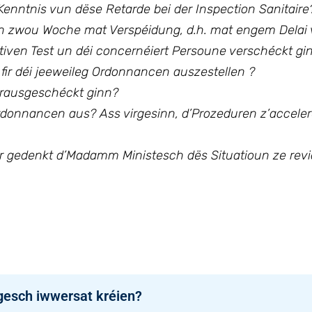
Kenntnis vun dëse Retarde bei der Inspection Sanitaire
n zwou Woche mat Verspéidung, d.h. mat engem Delai 
iven Test un déi concernéiert Persoune verschéckt gi
 fir déi jeeweileg Ordonnancen auszestellen ?
erausgeschéckt ginn?
Ordonnancen aus? Ass virgesinn, d’Prozeduren z’acceler
er gedenkt d’Madamm Ministesch dës Situatioun ze revi
gesch iwwersat kréien?