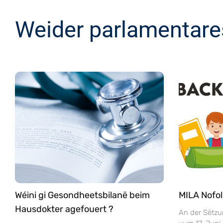
Weider parlamentare
Wéini gi Gesondheetsbilanë beim
MILA Nofol
Hausdokter agefouert ?
An der Sëtzu