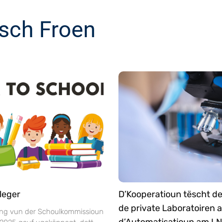
sch Froen
leger
D’Kooperatioun tëscht d
de private Laboratoiren 
ng vun der Schoulkommissioun
d’Automatisatioun am L