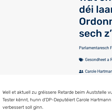
déi la
Ordonn
sech z
Parlamentaresch 
Gesondheet a 
Carole Hartma
Well et aktuell zu gréissere Retarde beim Auststelle 
Tester kënnt, hunn d'DP-Deputéiert Carole Hartmann a
verbessert soll ginn.