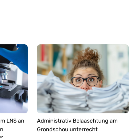
em LNS an
Administrativ Belaaschtung am
an
Grondschoulunterrecht
NS