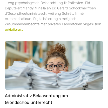
– eng psychologesch Belaaschtung fir Patienten. Eid
Deputéiert Mandy Minella an Dr. Gérard Schockmel froen
d’Gesondheetsministesch, wéi eng Schrëtt fir méi
Automatisatioun, Digitaliséierung a méiglech
Zesummenaarbechte mat privaten Laboratoiren virgesi sinn.
weiderliesen...
Administrativ Belaaschtung am
Grondschoulunterrecht