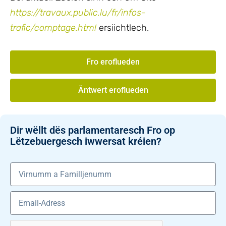
https://travaux.public.lu/fr/infos-
trafic/comptage.html
ersiichtlech.
Fro eroflueden
Äntwert eroflueden
Dir wëllt dës parlamentaresch Fro op
Lëtzebuergesch iwwersat kréien?