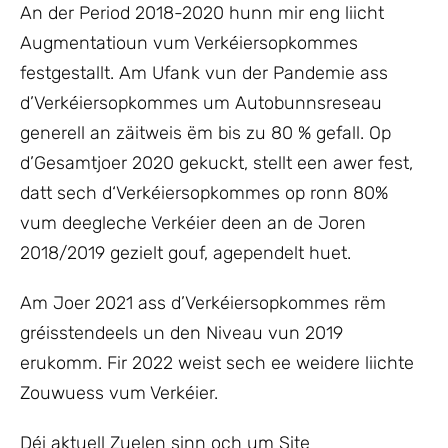
An der Period 2018-2020 hunn mir eng liicht
Augmentatioun vum Verkéiersopkommes
festgestallt. Am Ufank vun der Pandemie ass
d’Verkéiersopkommes um Autobunnsreseau
generell an zäitweis ëm bis zu 80 % gefall. Op
d’Gesamtjoer 2020 gekuckt, stellt een awer fest,
datt sech d‘Verkéiersopkommes op ronn 80%
vum deegleche Verkéier deen an de Joren
2018/2019 gezielt gouf, agependelt huet.
Am Joer 2021 ass d’Verkéiersopkommes rëm
gréisstendeels un den Niveau vun 2019
erukomm. Fir 2022 weist sech ee weidere liichte
Zouwuess vum Verkéier.
Déi aktuell Zuelen sinn och um Site