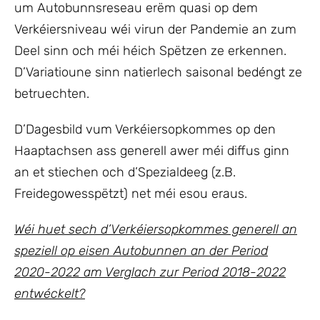
um Autobunnsreseau erëm quasi op dem
Verkéiersniveau wéi virun der Pandemie an zum
Deel sinn och méi héich Spëtzen ze erkennen.
D’Variatioune sinn natierlech saisonal bedéngt ze
betruechten.
D’Dagesbild vum Verkéiersopkommes op den
Haaptachsen ass generell awer méi diffus ginn
an et stiechen och d’Spezialdeeg (z.B.
Freidegowesspëtzt) net méi esou eraus.
Wéi huet sech d’Verkéiersopkommes generell an
speziell op eisen Autobunnen an der Period
2020-2022 am Verglach zur Period 2018-2022
entwéckelt?