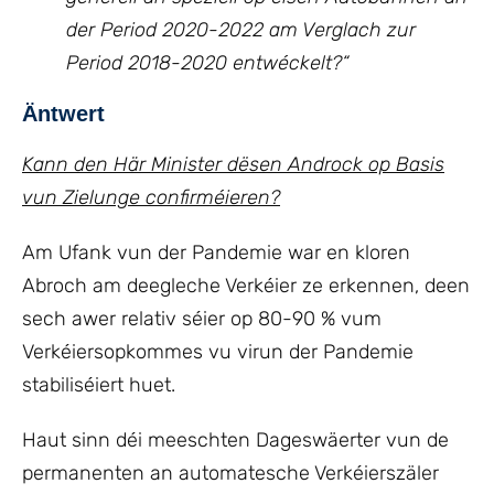
der Period 2020-2022 am Verglach zur
Period 2018-2020 entwéckelt?“
Äntwert
Kann den Här Minister dësen Androck op Basis
vun Zielunge confirméieren?
Am Ufank vun der Pandemie war en kloren
Abroch am deegleche Verkéier ze erkennen, deen
sech awer relativ séier op 80-90 % vum
Verkéiersopkommes vu virun der Pandemie
stabiliséiert huet.
Haut sinn déi meeschten Dageswäerter vun de
permanenten an automatesche Verkéierszäler