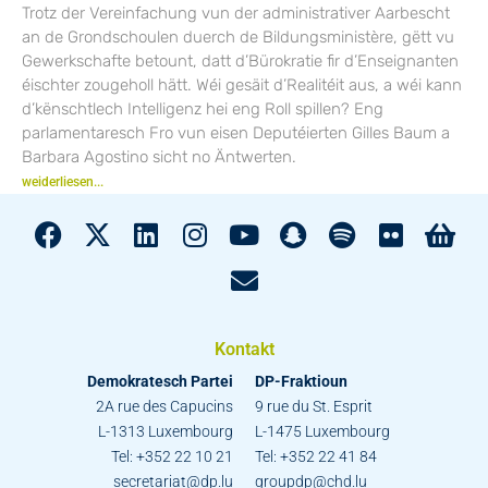
Trotz der Vereinfachung vun der administrativer Aarbescht
an de Grondschoulen duerch de Bildungsministère, gëtt vu
Gewerkschafte betount, datt d’Bürokratie fir d’Enseignanten
éischter zougeholl hätt. Wéi gesäit d’Realitéit aus, a wéi kann
d’kënschtlech Intelligenz hei eng Roll spillen? Eng
parlamentaresch Fro vun eisen Deputéierten Gilles Baum a
Barbara Agostino sicht no Äntwerten.
weiderliesen...
Kontakt
Demokratesch Partei
DP-Fraktioun
2A rue des Capucins
9 rue du St. Esprit
L-1313 Luxembourg
L-1475 Luxembourg
Tel: +352 22 10 21
Tel: +352 22 41 84
secretariat@dp.lu
groupdp@chd.lu