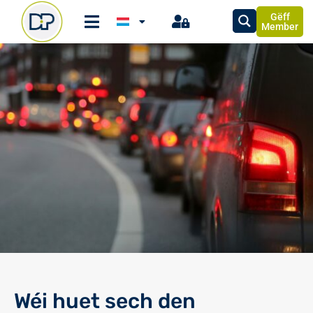
Gëff
Member
Wéi huet sech den