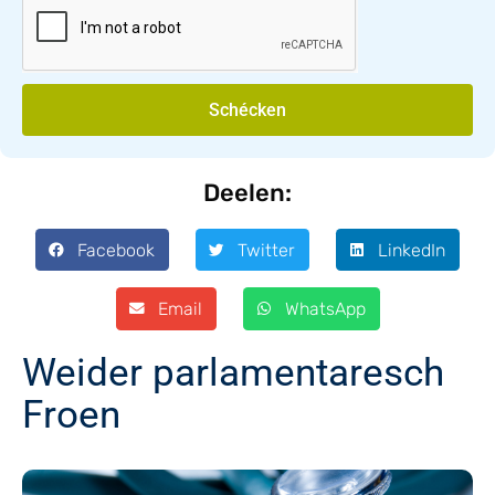
Schécken
Deelen:
Facebook
Twitter
LinkedIn
Email
WhatsApp
Weider parlamentaresch
Froen