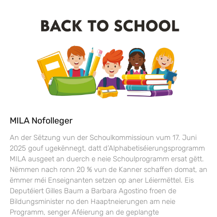
MILA Nofolleger
An der Sëtzung vun der Schoulkommissioun vum 17. Juni
2025 gouf ugekënnegt, datt d’Alphabetiséierungsprogramm
MILA ausgeet an duerch e neie Schoulprogramm ersat gëtt.
Nëmmen nach ronn 20 % vun de Kanner schaffen domat, an
ëmmer méi Enseignanten setzen op aner Léiermëttel. Eis
Deputéiert Gilles Baum a Barbara Agostino froen de
Bildungsminister no den Haaptneierungen am neie
Programm, senger Aféierung an de geplangte