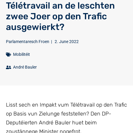
Télétravail an de leschten
zwee Joer op den Trafic
ausgewierkt?
Parlamentaresch Froen
|
2. June 2022
Mobilitéit
André Bauler
Lisst sech en Impakt vum Télétravail op den Trafic
op Basis vun Zielunge feststellen? Den DP-
Deputéierten André Bauler huet beim
zoustännege Minister nogefrot.