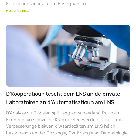
Formatiounscoursen fir d’Enseignanten.
weiderliesen...
D’Kooperatioun tëscht dem LNS an de private
Laboratoiren an d’Automatisatioun am LNS
D’Analyse vu Biopsien spillt eng entscheedend Roll beim
Erkennen vu schwéiere Krankheeten wéi dem Kriibs. Trotz
Verbesserunge bleiwen d’Waardezäiten am LNS héich,
besonnesch an der Onkologie, Gynäkologie an Dermatologie