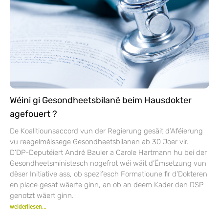
Wéini gi Gesondheetsbilanë beim Hausdokter
agefouert ?
De Koalitiounsaccord vun der Regierung gesäit d’Aféierung
vu reegelméissege Gesondheetsbilanen ab 30 Joer vir.
D’DP-Deputéiert André Bauler a Carole Hartmann hu bei der
Gesondheetsministesch nogefrot wéi wäit d’Ëmsetzung vun
dëser Initiative ass, ob spezifesch Formatioune fir d’Dokteren
en place gesat wäerte ginn, an ob an deem Kader den DSP
genotzt wäert ginn.
weiderliesen...