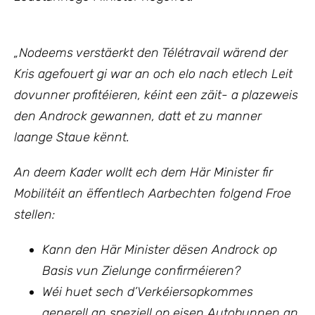
„Nodeems verstäerkt den Télétravail wärend der
Kris agefouert gi war an och elo nach etlech Leit
dovunner profitéieren, kéint een zäit- a plazeweis
den Androck gewannen, datt et zu manner
laange Staue kënnt.
An deem Kader wollt ech
dem Här Minister fir
Mobilitéit an ëffentlech Aarbechten
folgen
d Froe
stellen:
Kann den Här Minister dësen Androck op
Basis vun Zielunge confirméieren?
Wéi huet sech d’Verkéiersopkommes
generell an speziell op eisen Autobunnen an