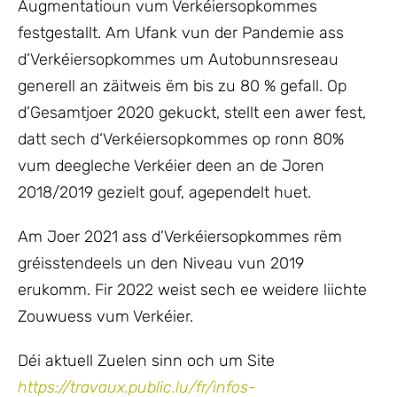
Augmentatioun vum Verkéiersopkommes
festgestallt. Am Ufank vun der Pandemie ass
d’Verkéiersopkommes um Autobunnsreseau
generell an zäitweis ëm bis zu 80 % gefall. Op
d’Gesamtjoer 2020 gekuckt, stellt een awer fest,
datt sech d‘Verkéiersopkommes op ronn 80%
vum deegleche Verkéier deen an de Joren
2018/2019 gezielt gouf, agependelt huet.
Am Joer 2021 ass d’Verkéiersopkommes rëm
gréisstendeels un den Niveau vun 2019
erukomm. Fir 2022 weist sech ee weidere liichte
Zouwuess vum Verkéier.
Déi aktuell Zuelen sinn och um Site
https://travaux.public.lu/fr/infos-