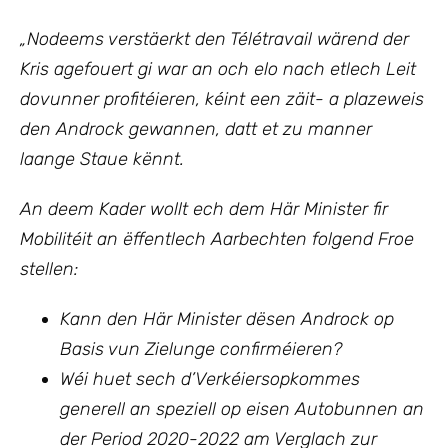
„Nodeems verstäerkt den Télétravail wärend der
Kris agefouert gi war an och elo nach etlech Leit
dovunner profitéieren, kéint een zäit- a plazeweis
den Androck gewannen, datt et zu manner
laange Staue kënnt.
An deem Kader wollt ech
dem Här Minister fir
Mobilitéit an ëffentlech Aarbechten
folgen
d Froe
stellen:
Kann den Här Minister dësen Androck op
Basis vun Zielunge confirméieren?
Wéi huet sech d’Verkéiersopkommes
generell an speziell op eisen Autobunnen an
der Period 2020-2022 am Verglach zur