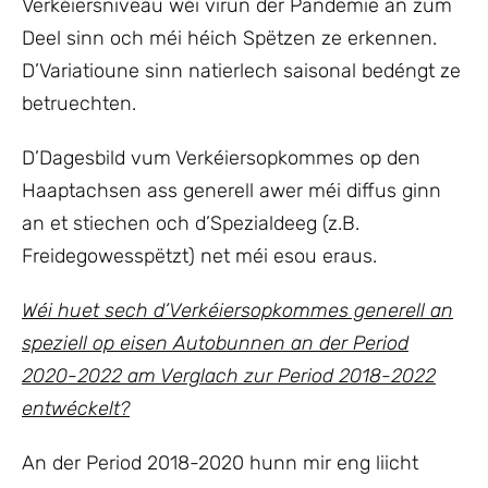
Verkéiersniveau wéi virun der Pandemie an zum
Deel sinn och méi héich Spëtzen ze erkennen.
D’Variatioune sinn natierlech saisonal bedéngt ze
betruechten.
D’Dagesbild vum Verkéiersopkommes op den
Haaptachsen ass generell awer méi diffus ginn
an et stiechen och d’Spezialdeeg (z.B.
Freidegowesspëtzt) net méi esou eraus.
Wéi huet sech d’Verkéiersopkommes generell an
speziell op eisen Autobunnen an der Period
2020-2022 am Verglach zur Period 2018-2022
entwéckelt?
An der Period 2018-2020 hunn mir eng liicht